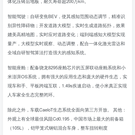
体化压铸后地板，耐久寿命超200万km。
智能驾驶：自研变焦BEV，使其感知范围动态调节，精准识
别异性障碍物；开发道路大模型，实时生成道路拓扑，效果
媲美高精地图，实时应对道路变化；端到端感知大模型实现
量产，大模型实时观察、动态调整，配合一体化激光雷达和
全域自研智驾算法打造强大的感知系统。
智能座舱：配备骁龙8295座舱芯片的五屏联动座舱系统和小
米澎湃OS系统，拥有强大的应用生态和庞大的硬件生态，实
现车和手、平板跨端互联，1.49s疾速启动，使小米真正实现
人车家全生态完整闭环。
除此之外，车载CaeloT生态系统全面向第三方开放。 其他：
外观上有全球最佳风阻Cd0.195，中国市场上最大的前备箱
（105L），铠甲笼式钢铝混合车身，整车扭转刚度