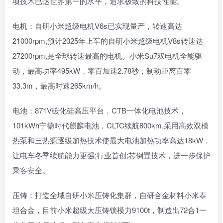
项技术已达世界第一的水平，追求极致的科技性能。
电机：自研小米超级电机V6s已实现量产，转速高达
21000rpm,预计2025年上车的自研小米超级电机V8s转速达
27200rpm,是全球转速最高的电机。小米Su7双电机全能驱
动，最高功率495kW，零百加速2.78秒，制动距离百零
33.3m，最高时速265km/h。
电池：871V碳化硅高压平台，CTB一体化电池技术，
101kWh宁德时代麒麟电池，CLTC续航800km,采用高效双模
热泵和三热源逐级加热技术使最大电池加热功率高达18kW，
让电车冬季续航能力更强;行业首创;芯倒置技术，进一步保护
乘客安全。
压铸：打造全域自研小米压铸化集群，自研合金材料小米泰
坦合金，目前小米超级大压铸锁模力9100t，制造出72合1一