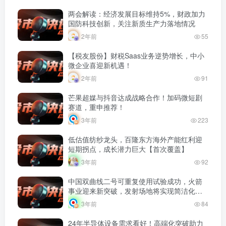
两会解读：经济发展目标维持5%，财政加力
国防科技创新，关注新质生产力落地情况
2年前
55
【税友股份】财税Saas业务逆势增长，中小
微企业喜迎新机遇！
2年前
91
芒果超媒与抖音达成战略合作！加码微短剧
赛道，重申推荐！
3年前
223
低估值纺纱龙头，百隆东方海外产能红利迎
短期拐点，成长潜力巨大【首次覆盖】
3年前
92
中国双曲线二号可重复使用试验成功，火箭
事业迎来新突破，发射场地将实现简洁化和
轻量化！
3年前
84
24年半导体设备需求看好！高端化突破助力