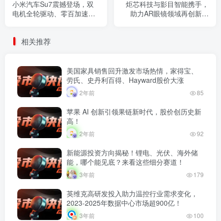
小米汽车Su7震撼登场，双
炬芯科技与影目智能携手，
电机全轮驱动、零百加速
助力AR眼镜领域再创新突
2.78s！安全与内饰质感更上
破！
一层楼！
相关推荐
美国家具销售回升激发市场热情，家得宝、
劳氏、史丹利百得、Hayward股价大涨
2年前
85
苹果 AI 创新引领果链新时代，股价创历史新
高！
2年前
92
新能源投资方向揭秘！锂电、光伏、海外储
能，哪个能见底？来看这些细分赛道！
3年前
179
英维克高研发投入助力温控行业需求变化，
2023-2025年数据中心市场超900亿！
3年前
100