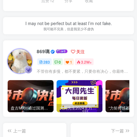
点赞
12
分享
收藏
I may not be perfect but at least I’m not fake.
我可能不完美，但是我至少不虚伪
869璃
关注
283
0
1
3.2W+
不管你有多慢，都不要紧，只要你有决心，你最终都会到达想去的地方
盘古M900通过国测，华为信创引领鸿蒙PC浪潮，麒麟、鲲鹏等成亮点！
大周先生2024主力逻辑思维训练营7月邻居大爷视频学习中
上一篇
下一篇