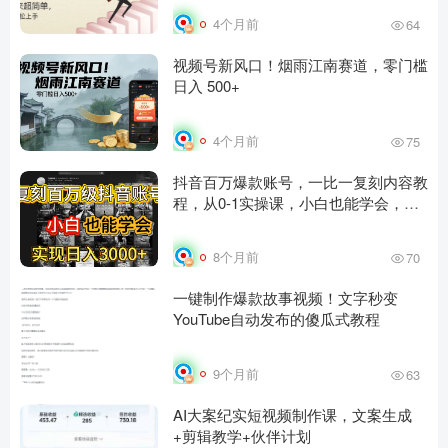
4个月前
64
视频号新风口！烟雨江南赛道，零门槛
日入 500+
4个月前
75
抖音百万爆款账号，一比一复刻内容教
程，从0-1实操课，小白也能学会，复
制爆款，月入10w+
8个月前
70
一键制作爆款故事视频！文字秒变
YouTube自动发布的傻瓜式教程
9个月前
63
AI大案纪实短视频制作课，文案生成
+剪辑教学+伙伴计划