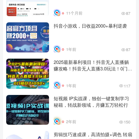
11个月前
87
抖音小游戏，日收益2000+暴利逆袭
1年前
87
2025最新暴利项目！抖音无人直播躺
赚攻略！抖音无人直播3.0玩法！0门
槛…
1年前
117
短视频 IP实战课，独创一键复制学习
秘籍，转战新领域，月赚五万轻松行
2年前
150
剪辑技巧速成课，高清拍摄+调色 转扇