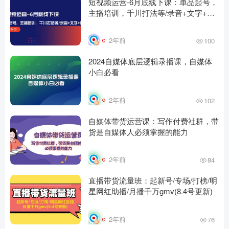
短视频运营-6月底线下课：单品起号，
主播培训，千川打法等/录音+文字+课
件
2年前
100
2024自媒体底层逻辑录播课，自媒体
小白必看
2年前
102
自媒体带货运营课：写作付费社群，带
货是自媒体人必须掌握的能力
2年前
84
直播带货流量班：起新号/专场/打榜/明
星网红助播/月播千万gmv(8.4号更新)
2年前
76