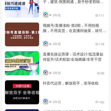
子，建筑-抠图精通，新手秒变剪辑专
家
2年前
111
视频号/直播涨粉-第2期，不用拍视
频，不用卖货，在直播间做菜，就可以
搞钱
2年前
118
直播实操运营课：话术设计/低流量如
何提升/话术框架/全场燃爆/非常干货
2年前
99
抖音代运营，解放双手，坐等收租
2年前
102