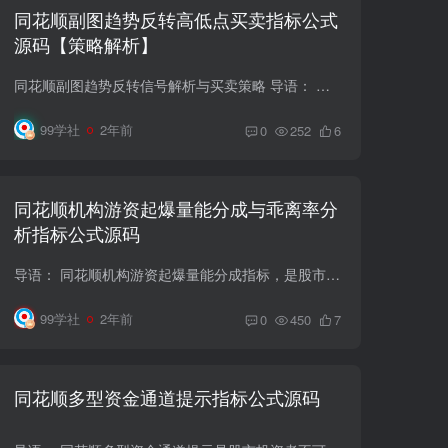
同花顺副图趋势反转高低点买卖指标公式
源码【策略解析】
同花顺副图趋势反转信号解析与买卖策略 导语： 同花顺副图趋势反转信号是股市投资者经常关注的技术指标之一，它能够在股价趋势发生转折时发出买卖信号，帮助投资者把握交易时机。本文将详细解读...
99学社
2年前
0
252
6
同花顺机构游资起爆量能分成与乖离率分
析指标公式源码
导语： 同花顺机构游资起爆量能分成指标，是股市投资者常用的技术分析工具之一，通过对游资和机构的行为进行监测，捕捉市场爆发点，提供交易信号。本文将详细解读该指标的计算原理和交易策略，...
99学社
2年前
0
450
7
同花顺多型资金通道提示指标公式源码