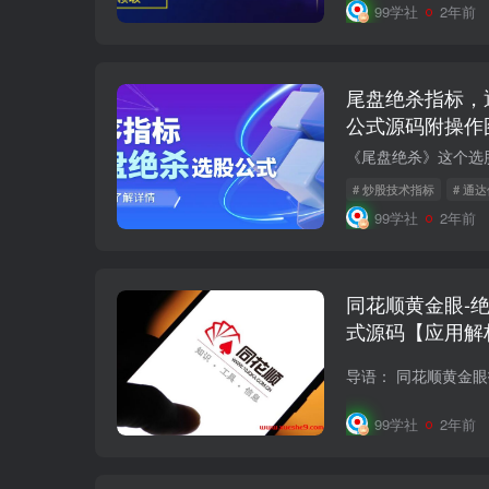
99学社
2年前
尾盘绝杀指标，
公式源码附操作
# 炒股技术指标
# 通
99学社
2年前
同花顺黄金眼-
式源码【应用解
99学社
2年前