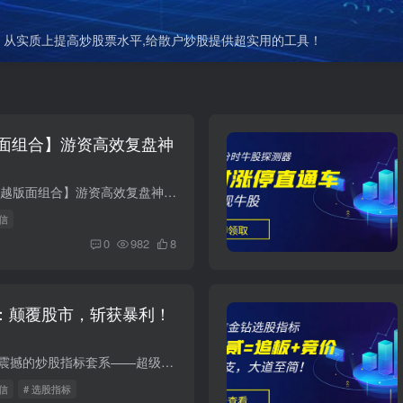
从实质上提高炒股票水平,给散户炒股提供超实用的工具！
面组合】游资高效复盘神
99学社 - 【通达信卓越版面组合】游资高效复盘神器 类型：通达信版面 版面一：游资复盘 版面二：连板天梯 版面三：板块解读 版面四：题材轮动 版面五：盘面分析 版面六：公告大全 源码属性：...
达信
0
982
8
诀：颠覆股市，斩获暴利！
99学社为您带来全新震撼的炒股指标套系——超级屠龙战诀。这是一套融合了主图、副图及选股指标的强大工具，无未来函数，助您在股市中所向披靡，轻松战胜庄家，擒拿大牛股，抓住爆发式增长的绝佳...
达信
# 选股指标