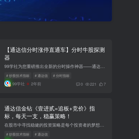
【通达信分时涨停直通车】分时牛股探测
器
99学社为您重磅推出全新的分时操作神器——通达信分时涨停直通车！这是一款不包含未来函数、值得信赖的指标，为您的短线交易提供精准助力。 通达信分时涨停直通车专为捕捉日内股票的强势脉冲和...
# 炒股技术指标
# 通达信
# 分时指标
99学社
2年前
0
221
7
通达信金钻《壹进贰=追板+竞价》指
标，每天一支，稳赢策略！
在股市中寻找稳健的投资策略是每个投资者的梦想。通达信金钻推出的《壹进贰=追板+竞价》指标套装，以其简洁高效的选股逻辑和高成功率，成为了投资者的新宠。现在，让我们深入了解这一指标套装的...
# 炒股技术指标
# 通达信