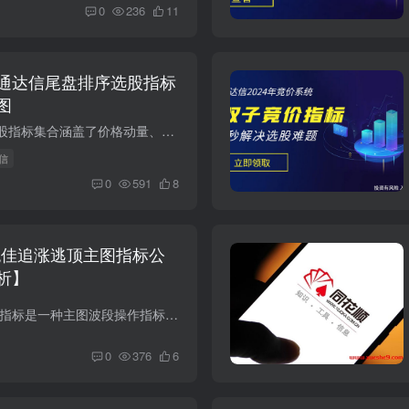
0
236
11
通达信尾盘排序选股指标
图
《尾盘绝杀》这个选股指标集合涵盖了价格动量、成交量分析、市场参与者行为等多个方面，旨在为投资者提供一个全面的市场分析工具。然而，需要注意的是，任何技术指标都不是百分百准确的，它们应...
达信
0
591
8
绝佳追涨逃顶主图指标公
析】
导语： 同花顺黄金眼指标是一种主图波段操作指标，结合了通道和均线的特点，可用于追涨逃顶等操作。本文将对黄金眼指标进行详细解析，并介绍如何利用其判断价格位置、多空力度等，从而提高交易...
0
376
6