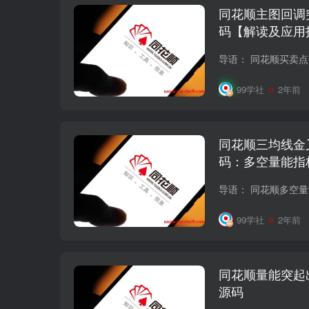
同花顺主图回调
码【解读及应用
99学社
2年前
同花顺三均线金
码：多空量能指
略
99学社
2年前
同花顺量能突起
源码