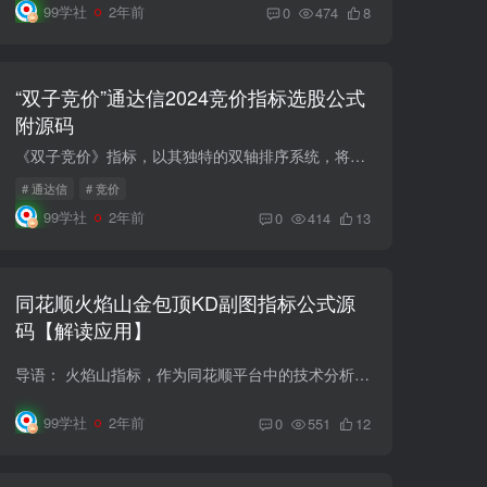
99学社
2年前
0
474
8
“双子竞价”通达信2024竞价指标选股公式
附源码
《双子竞价》指标，以其独特的双轴排序系统，将股市交易数据进行了精细化的分析和分类。它不仅仅是一个简单的排序工具，更是一种智慧的体现。它能够帮助投资者快速筛选出符合自己交易策略的股票...
# 通达信
# 竞价
99学社
2年前
0
414
13
同花顺火焰山金包顶KD副图指标公式源
码【解读应用】
导语： 火焰山指标，作为同花顺平台中的技术分析工具之一，具有较高的关注度。结合KD副图，可以更好地辅助投资者把握股市走势，识别买卖点，获取更好的投资机会。本文将详细解析火焰山指标和KD...
99学社
2年前
0
551
12