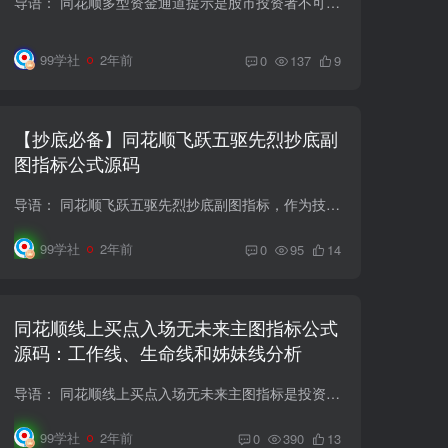
导语： 同花顺多型资金通道提示是股市投资者不可或缺的技术分析利器之一，通过多种指标的综合分析，提供了丰富的交易信号和操作建议。本文将详细解读该指标的应用技巧，帮助投资者更加精准地把...
99学社
2年前
0
137
9
【抄底必备】同花顺飞跃五驱先烈抄底副
图指标公式源码
导语： 同花顺飞跃五驱先烈抄底副图指标，作为技术分析中的重要工具之一，是股市投资者关注的热门话题之一。通过分析该指标，投资者可以更准确地把握股票的抄底时机，实现投资收益的最大化。本...
99学社
2年前
0
95
14
同花顺线上买点入场无未来主图指标公式
源码：工作线、生命线和姊妹线分析
导语： 同花顺线上买点入场无未来主图指标是投资者在股市中进行技术分析时常用的工具之一，通过分析工作线、生命线和姊妹线等指标，可以更好地把握市场走势，提高交易决策的准确性。本文将深入...
99学社
2年前
0
390
13