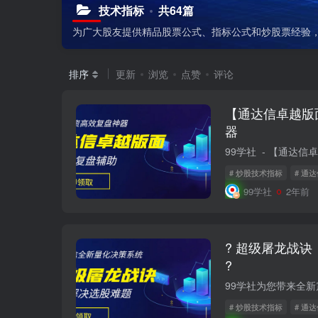
技术指标
共64篇
为广大股友提供精品股票公式、指标公式和炒股票经验，
排序
更新
浏览
点赞
评论
【通达信卓越版
器
# 炒股技术指标
# 通
99学社
2年前
? 超级屠龙战
?
# 炒股技术指标
# 通