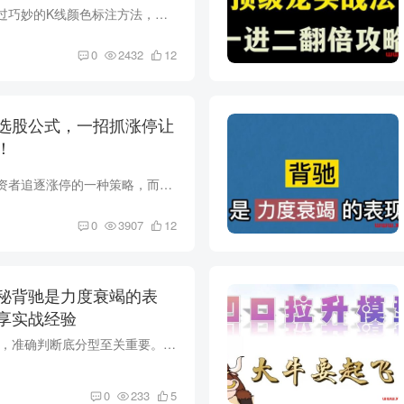
在同花顺软件中，通过巧妙的K线颜色标注方法，你可以轻松快捷地观察曾涨停（炸板）和涨停的情况。本文将详细介绍这一实用技巧，并为你提供一种更方便的操作方式。 同花顺K线颜色标注方法： 为了...
0
2432
12
选股公式，一招抓涨停让
！
在股市中，打板是投资者追逐涨停的一种策略，而想要在打板中比别人更快，关键就在于集合竞价。同花顺提供了一个简单而强大的公式，让你轻松选股，捕捉涨停机会。下面，我们来详细解析这个集合竞...
0
3907
12
秘背驰是力度衰竭的表
享实战经验
导语： 在实盘交易中，准确判断底分型至关重要。本文通过详细案例分析，揭示了底分型形成的关键因素，尤其是中枢结构和背驰迹象的重要性。无论是0到1的简单结构还是0到5的中枢结构，都在实例中...
0
233
5