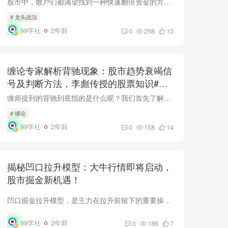
股市中，散户们都渴望找到一种快速翻倍资金的方法。而在众多策略中，一进二翻倍模式无疑是一种高概率、高盈利比的选择。相较于其他打板方式，一进二具有更高的确定性，盈亏比也更为可观。无论是...
# 龙头战法
99学社
2年前
0
258
13
缠论专家解析背驰现象：股市趋势衰竭信
号及判断方法，李彪传授的股票知识#缠
师#缠中说禅#
缠师提到的背驰到底指的是什么呢？我们首先了解背驰是力度衰竭的表现，关键词是“衰竭”和“力度”。力度的衰竭意味着原有的力量减弱。在这里，我们会通过一个走势图来说明背驰的定义和判断方法...
# 缠论
99学社
2年前
0
158
14
揭秘凹口拉升模型：大牛行情即将启动，
股市掘金新机遇！
凹口掘金拉升模型，是主力在拉升前留下的重要操作痕迹，一旦出现，往往预示着大牛行情即将启动。你可能会疑惑，什么是凹口？本文将深入解析凹口掘金模型的干货内容，务必点赞和收藏，以便随时反...
99学社
2年前
0
186
7