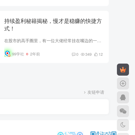
持续盈利秘籍揭秘，慢才是稳赚的快捷方
式！
在股市的高手圈里，有一位大佬经常挂在嘴边的一句话是：“快就是慢，慢急是快。” 如果你不理解这句话，无论市场是牛是熊，都可能难以稳定盈利。相信你现在和当初的我一样，充满疑惑。别着急，...
99学社
2年前
0
349
12
友链申请