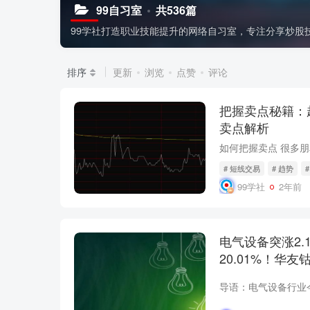
99自习室
共536篇
99学社打造职业技能提升的网络自习室，专注分享炒股
排序
更新
浏览
点赞
评论
把握卖点秘籍：
卖点解析
# 短线交易
# 趋势
99学社
2年前
电气设备突涨2.
20.01%！华
行！