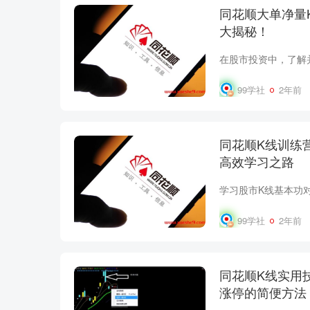
同花顺大单净量
大揭秘！
99学社
2年前
同花顺K线训练
高效学习之路
99学社
2年前
同花顺K线实用
涨停的简便方法