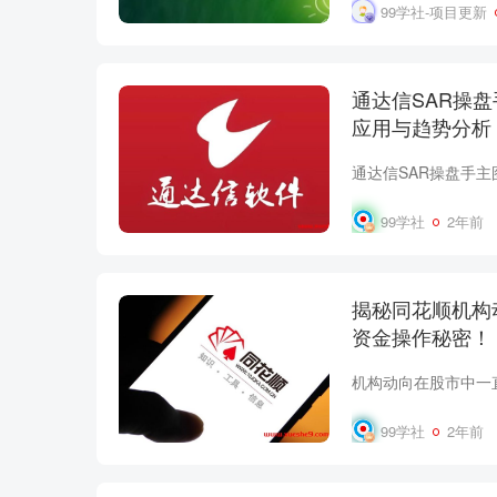
99学社-项目更新
通达信SAR操
应用与趋势分析
99学社
2年前
揭秘同花顺机构
资金操作秘密！
99学社
2年前