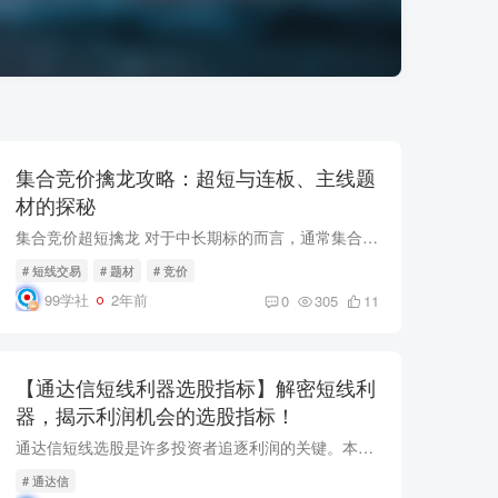
集合竞价擒龙攻略：超短与连板、主线题
材的探秘
集合竞价超短擒龙 对于中长期标的而言，通常集合竞价的作用和影响不明显，所以这里讲的集合主要针对超短，连板或者主线题材中超预期情况 第一类，首板启动时集合竞价超预期 比如，5月26...
# 短线交易
# 题材
# 竞价
99学社
2年前
0
305
11
【通达信短线利器选股指标】解密短线利
器，揭示利润机会的选股指标！
通达信短线选股是许多投资者追逐利润的关键。本文将深入研究通达信短线利器选股指标，剖析其中的T1、T2、T3指标，揭示它们在选股中的作用。投资者通过灵活运用这些指标，有望捕捉到更多的投资机...
# 通达信