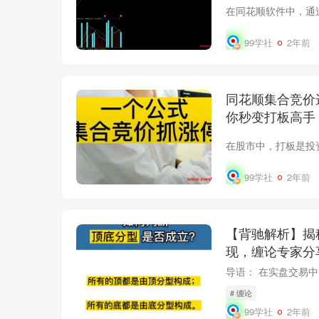
99学社
2年前
同花顺集合竞价
你秒变打板高手
99学社
2年前
【背驰解析】揭
现，缠论专家分
# 缠论
99学社
2年前