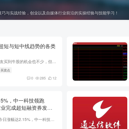
技巧与实战经验，创业以及自媒体行业前沿的实操经验与技能学习！
超短与短中线趋势的各类
如何把握卖点 很多朋友买到牛股的机会也不少，但是把握不好卖点，不能及时止盈，老是把利润吐出去甚至又转为亏损，这种过山车现象如何避免呢？ 有小部分朋友是卖早了，导致牛股卖飞，其实卖飞是...
# 买卖点
0
285
12
15%，中一科技领跑
友钴业完成超短融资券发
导语：电气设备行业今日涨幅达2.15%，中一科技更是领跑，涨幅高达20.01%！另外，华友钴业完成了7亿元人民币的超短期融资券发行。快来看看今日行情和重要公告纵览，了解更多行业动态！ ---------...