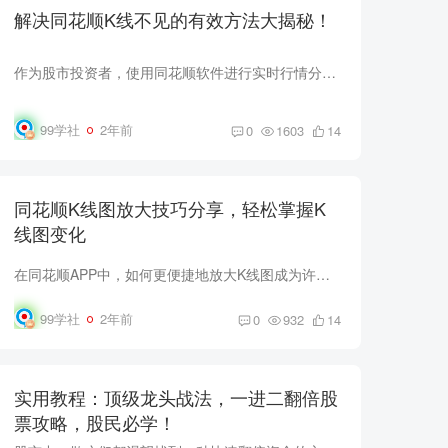
解决同花顺K线不见的有效方法大揭秘！
作为股市投资者，使用同花顺软件进行实时行情分析是司空见惯的事情。然而，有时你可能会遇到K线不见的情况，让你感到困扰。别担心，我们将为你提供几种有效的解决方法，确保你能够顺畅地进行K线...
99学社
2年前
0
1603
14
同花顺K线图放大技巧分享，轻松掌握K
线图变化
在同花顺APP中，如何更便捷地放大K线图成为许多投资者关心的问题。本文将为您详细介绍在同花顺APP中如何放大K线图，并提供一些建议，助您更全面地分析股票的价格走势。 同花顺放大K线图方法： ...
99学社
2年前
0
932
14
实用教程：顶级龙头战法，一进二翻倍股
票攻略，股民必学！