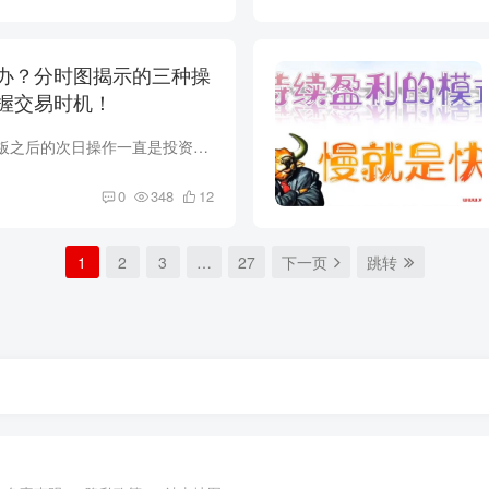
办？分时图揭示的三种操
握交易时机！
在炒股过程中，涨停板之后的次日操作一直是投资者关注的焦点。大家都面临同样的问题：是继续持有？还是赶紧离场？今天我们就为大家分享一下涨停板之后次日的走势，希望能够解答大家的困扰。请记...
0
348
12
1
2
3
…
27
下一页
跳转