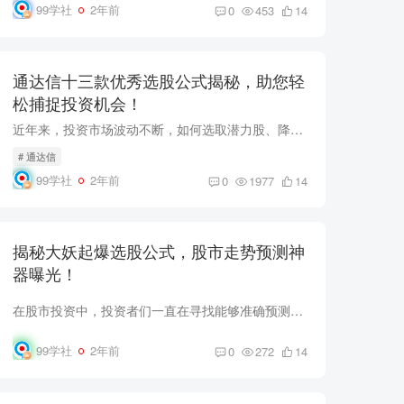
99学社
2年前
0
453
14
通达信十三款优秀选股公式揭秘，助您轻
松捕捉投资机会！
近年来，投资市场波动不断，如何选取潜力股、降低风险，成为投资者们共同关心的问题。通达信作为一款强大的股市分析工具，提供了多种选股公式，其中十三款优秀的选股公式备受投资者推崇。本文将...
# 通达信
99学社
2年前
0
1977
14
揭秘大妖起爆选股公式，股市走势预测神
器曝光！
在股市投资中，投资者们一直在寻找能够准确预测股市走势的神器。而今，大妖起爆选股公式正式亮相，引起了广泛关注。本文将详细解析该选股公式，并分享其背后的奥秘，助您更好地应对股市波动，实...
99学社
2年前
0
272
14