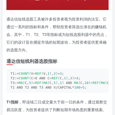
通达信短线选股工具被许多投资者视为投资利润的法宝。它
通过一系列的指标和条件，帮助投资者筛选出潜在的赚钱机
会。其中，T1、T2、T3等指标成为短线选股利器中的亮点，
它们的设计旨在捕捉市场的短期波动，为投资者提供更准确
的选股方向。
通达信短线利器选股指标
T1:=
COUNT
(
V
>
REF
(
V,
1
)
,
3
)
=
3
;
T2:=
COUNT
(
C
>
O AND C
>
REF
(
C,
1
)
,
3
)
=
3
;
T3:=
MA
(
C,
5
)>
REF
(
MA
(
C,
5
)
,
1
)
 AND 
MA
(
C,
10
)>
REF
(
MA
(
C,
1
T1 AND T2 AND T3 AND V/CAPITAL*
100
>
5
;
T1指标
，即连续三日成交量大于前一日的条件，通过观察交
易活跃度，为投资者提供了判断短期市场热度的重要线索。