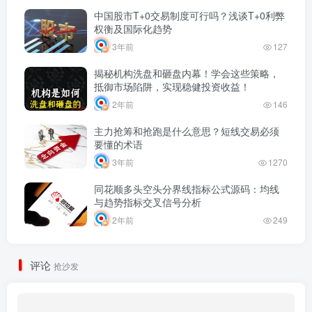
中国股市T+0交易制度可行吗？浅谈T+0利弊
权衡及国际化趋势
3年前
127
揭秘机构洗盘和砸盘内幕！学会这些策略，
抵御市场陷阱，实现稳健投资收益！
2年前
146
主力抢筹和抢跑是什么意思？短线交易必须
要懂的术语
3年前
1270
同花顺多头空头分界线指标公式源码：均线
与趋势指标交叉信号分析
2年前
249
评论
抢沙发