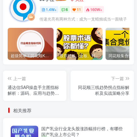
1.4W+
6
11
160W+
传递光亮有两种方式：成为一支蜡烛或当一面镜子
超级简单！同花顺K线界面显示行业概念指标代码图解
股票打板、上板、封板、翘板、炸板是什么意思？炒股你必须懂的暗语！
上一篇
下一篇
通达信SAR操盘手主图指标
同花顺三线趋势拐点指标解
解析：源码、应用与趋势分
析及实战策略分享
析
相关推荐
国产乳业行业龙头股涨跌幅排行榜，有哪些
国产乳业上市公司？