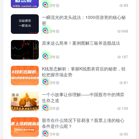
3年前
89
一瞬流光的龙头战法：1000倍游资的核心秘
密
3年前
948
原来这么简单！案例图解三板斧选股战法
3年前
187
K线形态解析：掌握K线图表背后的秘密，轻
松把握市场走势
3年前
81
一个小故事让你理解——中国股市中的博弈
生存之道
3年前
106
股市在什么情况下容易涨？股票上涨的核心
条件是什么呢？
3年前
90