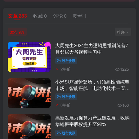
学习路上不孤独，99学社与你同行！分享全网优质VIP资源，炒股教程、创业教程、网络营销教程、自媒体短视频教程等，长期更新各大精品创业项目！
文章
283
收藏
0
评论
0
粉丝
1
发布
排序
283
大周先生2024主力逻辑思维训练营7
月邻居大爷视频学习中
股市快讯
2年前
1225
小米SU7强势登场，引领高性能纯电
市场，智能座舱、电动化技术一应俱
全！
股市快讯
3年前
100
高新发展力促算力产业链发展，收购
华鲲振宇股权提升至92%
股市快讯