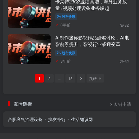
卡莱特23Q3业绩高增，海外业务放
量+视频处理设备业务崛起
股市快讯
3年前
82
AI制作迷你影视作品点燃讨论，AI电
影前景提升，影视行业或迎变革
股市快讯
3年前
62
1
2
…
15
跳转
友情链接
友链申请
合肥废气治理设备
搜友外链
生活知识网