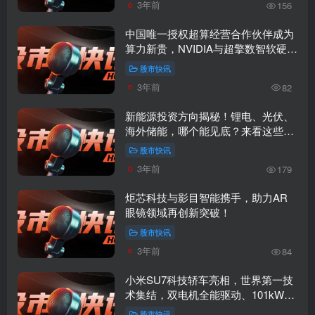
3年前
156
中国唯一授权超算经营合作伙伴成为
算力新贵，NVIDIA与超擎数智软硬一
体化！
股市快讯
3年前
82
新能源投资方向揭秘！锂电、光伏、
海外储能，哪个能见底？来看这些细
分赛道！
股市快讯
3年前
179
炬芯科技与影目智能携手，助力AR
眼镜领域再创新突破！
股市快讯
3年前
84
小米SU7科技轿车亮相，世界第一技
术集结，双电机全能驱动、101kWh
麒麟电池！
股市快讯