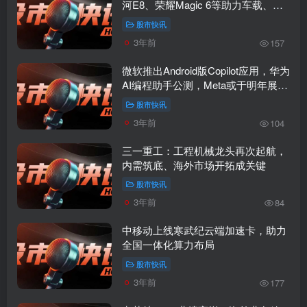
河E8、荣耀Magic 6等助力车载、手
机、手表等终端市场
股市快讯
3年前
157
微软推出Android版Copilot应用，华为
AI编程助手公测，Meta或于明年展示
超前AR眼镜原型
股市快讯
3年前
104
三一重工：工程机械龙头再次起航，
内需筑底、海外市场开拓成关键
股市快讯
3年前
84
中移动上线寒武纪云端加速卡，助力
全国一体化算力布局
股市快讯
3年前
177