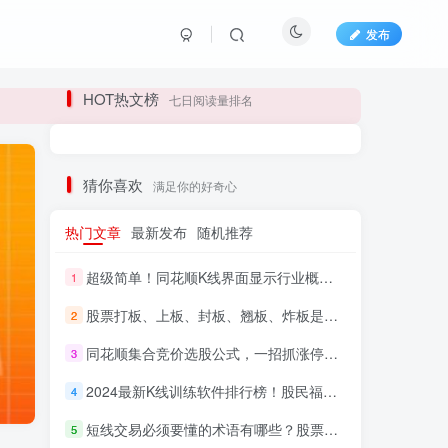
发布
长期更新各大精品创业项目！
HOT热文榜
七日阅读量排名
长期更新各大精品创业项目！
猜你喜欢
满足你的好奇心
热门文章
最新发布
随机推荐
超级简单！同花顺K线界面显示行业概念指标代码图解
1
股票打板、上板、封板、翘板、炸板是什么意思？炒股你必须懂的暗语！
2
同花顺集合竞价选股公式，一招抓涨停让你秒变打板高手！
3
HI！请登录
2024最新K线训练软件排行榜！股民福利，十款专业分析工具全揭秘！
4
短线交易必须要懂的术语有哪些？股票分时水上、水下是什么意思？
登录
注册
5