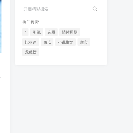
2024最新K线训练软件排行榜！股民福利，十款专业分析工具全揭秘！
4
开启精彩搜索
短线交易必须要懂的术语有哪些？股票分时水上、水下是什么意思？
5
热门搜索
全程图解超详细！何为打板以及打板战法的精髓
6
"
引流
选股
情绪周期
比亚迪
西瓜
小说推文
超市
龙虎榜
(49)
(48)
(46)
(40)
(40)
(38)
(37)
(35)
(32)
一
(32)
(30)
(28)
(25)
(24)
(22)
(21)
(20)
(18)
(16)
(15)
(15)
(14)
(14)
(12)
(12)
(12)
(11)
(10)
(7)
(7)