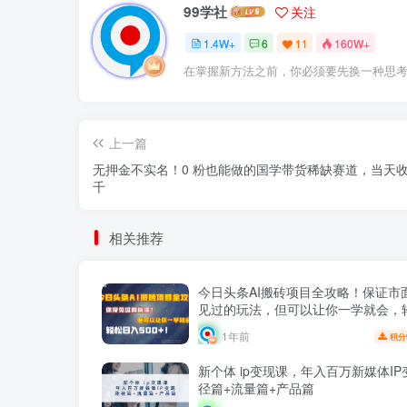
99学社
关注
1.4W+
6
11
160W+
在掌握新方法之前，你必须要先换一种思
上一篇
无押金不实名！0 粉也能做的国学带货稀缺赛道，当天
千
相关推荐
今日头条AI搬砖项目全攻略！保证市
见过的玩法，但可以让你一学就会，
500＋！
1年前
积分
新个体 ip变现课，年入百万新媒体I
径篇+流量篇+产品篇