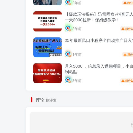
2年前
积分
【爆款玩法揭秘】迅雷网盘+抖音无
一天2000拉新！保姆级教学！
2年前
9
积分
25年最新风口小程序全自动推广日入10
1年前
积分
月入5000 ，信息录入返佣项目，小
制粘贴
3年前
9
积分
评论
抢沙发