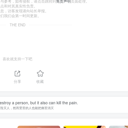
习与参考，如有侵权，请点击跳转到
免责声明
页面处理。
观点和对其真实性负责。
信息，访客发现请向站长举报。
我们我们会第一时间更新。
THE END
喜欢就支持一下吧
分享
收藏
estroy a person, but it also can kill the pain.
够毁灭人，然而受苦的人也能把痛苦消灭