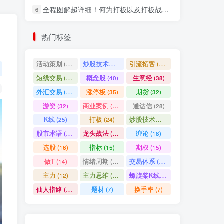
全程图解超详细！何为打板以及打板战法的精髓
6
社交账号登录
热门标签
微信登录
活动策划
炒股技术指标
引流拓客
(49)
(48)
(46)
短线交易
概念股
生意经
(40)
(40)
(38)
七日阅读量排名
外汇交易
涨停板
期货
(37)
(35)
(32)
游资
商业案例
通达信
(32)
(30)
(28)
K线
打板
炒股技术形态
(25)
(24)
(22)
满足你的好奇心
股市术语
龙头战法
缠论
(21)
(20)
(18)
热门文章
最新发布
随机推荐
选股
指标
期权
(16)
(15)
(15)
做T
情绪周期
交易体系
(14)
(14)
(12)
超级简单！同花顺K线界面显示行业概念指标代码图解
1
主力
主力思维
螺旋桨K线
(12)
(12)
(11)
股票打板、上板、封板、翘板、炸板是什么意思？炒股你必须懂的暗语！
2
仙人指路
题材
换手率
(10)
(7)
(7)
同花顺集合竞价选股公式，一招抓涨停让你秒变打板高手！
3