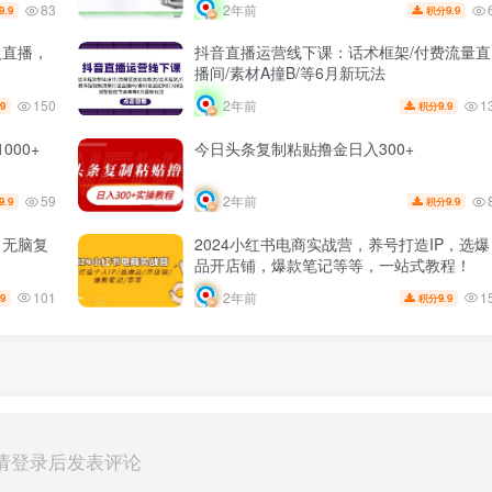
83
2年前
9.9
9.9
积分
人直播，
抖音直播运营线下课：话术框架/付费流量直
播间/素材A撞B/等6月新玩法
150
1
2年前
.9
9.9
积分
00+
今日头条复制粘贴撸金日入300+
59
2年前
9.9
9.9
积分
白无脑复
2024小红书电商实战营，养号打造IP，选爆
品开店铺，爆款笔记等等，一站式教程！
101
1
2年前
.9
9.9
积分
请登录后发表评论