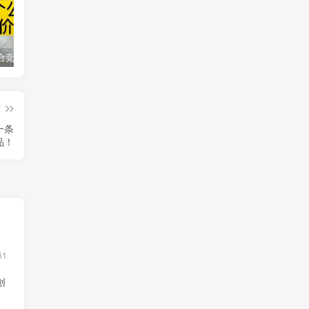
同花顺集合竞价选股公式，一招抓涨停让你秒变打板高手！
2024最新K线训练软件排行榜！股民福利，十款专业分析工具全揭秘！
短线交易必须要懂的术语有哪些？股票分时水上、水下是什么意思？
篇
一条
品！
61
创