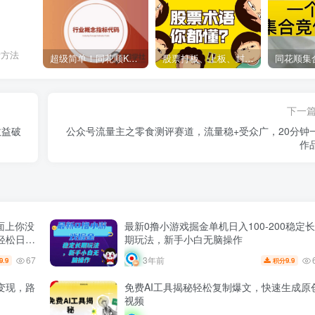
考方法
超级简单！同花顺K线界面显示行业概念指标代码图解
股票打板、上板、封板、翘板、炸板是什么意思？炒股你必须懂的暗语！
下一
收益破
公众号流量主之零食测评赛道，流量稳+受众广，20分钟
作
面上你没
最新0撸小游戏掘金单机日入100-200稳定长
轻松日入
期玩法，新手小白无脑操作
67
3年前
9.9
9.9
积分
P变现，路
免费AI工具揭秘轻松复制爆文，快速生成原
视频