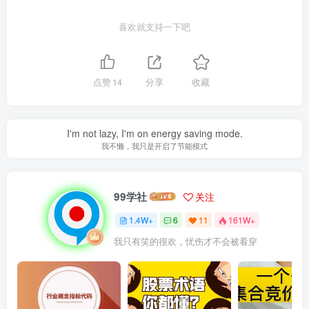
喜欢就支持一下吧
点赞
14
分享
收藏
I'm not lazy, I'm on energy saving mode.
我不懒，我只是开启了节能模式
99学社
关注
1.4W+
6
11
161W+
我只有笑的很欢，忧伤才不会被看穿