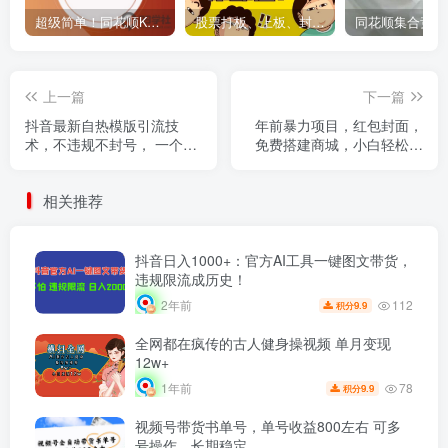
超级简单！同花顺K线界面显示行业概念指标代码图解
股票打板、上板、封板、翘板、炸板是什么意思？炒股你必须懂的暗语！
上一篇
下一篇
抖音最新自热模版引流技
年前暴力项目，红包封面，
术，不违规不封号， 一个视
免费搭建商城，小白轻松上
频加爆你的微信
手，日入1000+
相关推荐
抖音日入1000+：官方AI工具一键图文带货，
违规限流成历史！
112
2年前
9.9
积分
全网都在疯传的古人健身操视频 单月变现
12w+
78
1年前
9.9
积分
视频号带货书单号，单号收益800左右 可多
号操作，长期稳定