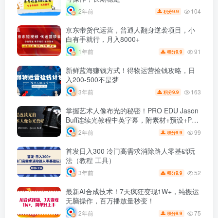
104
2年前
9.9
积分
京东带货代运营，普通人翻身逆袭项目，小
白有手就行，月入8000+
91
1年前
9.9
积分
新鲜蓝海赚钱方式！得物运营捡钱攻略，日
入200-500不是梦
163
3年前
9.9
积分
掌握艺术人像布光的秘密！PRO EDU Jason
Buff连续光教程中英字幕，附素材+预设+PSD
文件
99
2年前
9.9
积分
首发日入300 冷门高需求消除路人零基础玩
法（教程 工具）
52
3年前
9.9
积分
最新AI合成技术！7天疯狂变现1W+，纯搬运
无脑操作，百万播放量秒变！
75
2年前
9.9
积分