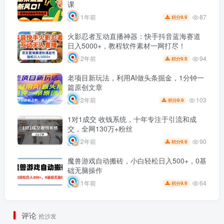
课
87
1年前
9.9
积分
火影忍者互动直播神器：快手抖音蓝海赛道
日入5000+，教程软件素材一网打尽！
94
2年前
9.9
积分
老项目新玩法，利用AI做头条掘金，1分钟一
篇原创文章
103
2年前
9.9
积分
1对1成交 收钱系统，十年专注于引流和成
交，全网130万+粉丝
90
2年前
9.9
积分
魔兽游戏自动搬砖，小白轻松日入500+，0基
础无脑操作
64
1年前
9.9
积分
评论
抢沙发