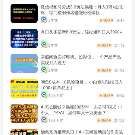
微信视频号分成3.0玩法揭秘：月入3万+全攻
略，零门槛创作者也能轻松爆款
47
2年前
9.9
积分
今日头条最新8.0玩法，轻松矩阵日入3000+
113
2年前
9.9
积分
寒假闲鱼卖打印机、投影仪，一个产品产品
实现月入过万
108
2年前
9.9
积分
闲鱼0成本，0风险项目， 小白也能轻松日入
1000+简单易上手！
92
10个月前
9.9
积分
AI怎么赚钱？揭秘2025年“一人公司”模式：1
个人，2个AI，如何年入千万美金？
158
12个月前
9.9
积分
治愈系流量新风口！AI×宫崎骏动画创作实战