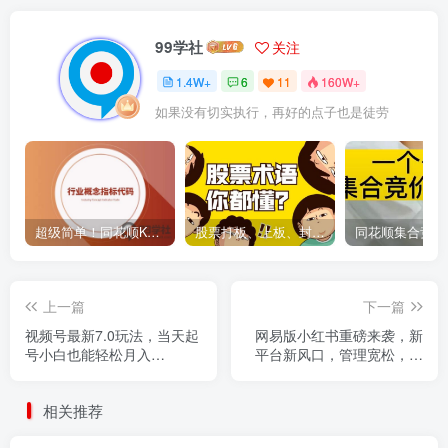
99学社
关注
1.4W+
6
11
160W+
如果没有切实执行，再好的点子也是徒劳
超级简单！同花顺K线界面显示行业概念指标代码图解
股票打板、上板、封板、翘板、炸板是什么意思？炒股你必须懂的暗语！
上一篇
下一篇
视频号最新7.0玩法，当天起
网易版小红书重磅来袭，新
号小白也能轻松月入
平台新风口，管理宽松，半
30000+看完即可上手操作
天轻松涨3000粉，第一波红
利等你来吃
相关推荐