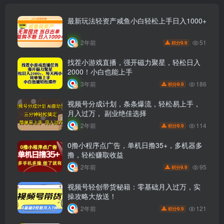
最新玩法轻资产咸鱼小白轻松上手日入1000+
51
2年前
9.9
积分
找茬小游戏直播，强开磁力聚星，轻松日入
2000！小白也能上手
186
3年前
9.9
积分
视频号分成计划，条条爆流，轻松易上手，
月入过万， 副业绝佳选择
114
2年前
9.9
积分
0撸小程序点广告，单机日撸35+，多机器多
撸，轻松赚取收益
95
2年前
9.9
积分
视频号轻创带货秘籍：零基础月入过万，实
操攻略大放送！
121
2年前
9.9
积分