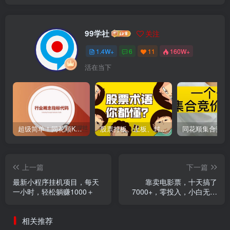
99学社
关注
1.4W+
6
11
160W+
活在当下
超级简单！同花顺K线界面显示行业概念指标代码图解
股票打板、上板、封板、翘板、炸板是什么意思？炒股你必须懂的暗语！
上一篇
下一篇
最新小程序挂机项目，每天
靠卖电影票，十天搞了
一小时，轻松躺赚1000＋
7000+，零投入，小白无门
槛上手。
相关推荐