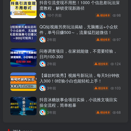
抖音引流变现不用愁！1000 个信息差玩法深
度教程，解锁变现新路径
98
10个月前
9.9
积分
QQ短视频另类玩法揭秘，无脑搬运+小众软
件，单号日赚500～，流量猛烈超微信！
97
2年前
9.9
积分
问卷调查项目，在家就能做，不需要经验，
日均100-300
124
2年前
9.9
积分
【爆款时装秀】视频号新玩法，每天5分钟收
入300！0经验小白也能轻松上手！
103
3年前
9.9
积分
抖音冰糖故事会项目实操，小说推文项目实
操全流程，简单粗暴
68
3年前
9.9
积分