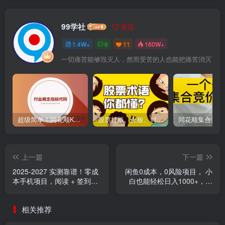
99学社
关注
1.4W+
6
11
160W+
一切痛苦能够毁灭人，然而受苦的人也能把痛苦消灭
超级简单！同花顺K线界面显示行业概念指标代码图解
股票打板、上板、封板、翘板、炸板是什么意思？炒股你必须懂的暗语！
上一篇
下一篇
2025-2027 实测靠谱！零成
闲鱼0成本，0风险项目， 小
本手机项目，阅读 + 签到日
白也能轻松日入1000+，简
赚 500 + 长期可做，提现秒
单易上手
到
相关推荐