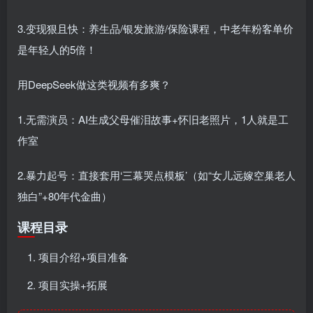
3.变现狠且快：养生品/银发旅游/保险课程，中老年粉客单价
是年轻人的5倍！
用DeepSeek做这类视频有多爽？
1.无需演员：AI生成父母催泪故事+怀旧老照片，1人就是工
作室
2.暴力起号：直接套用‘三幕哭点模板’（如“女儿远嫁空巢老人
独白”+80年代金曲）
课程目录
项目介绍+项目准备
项目实操+拓展