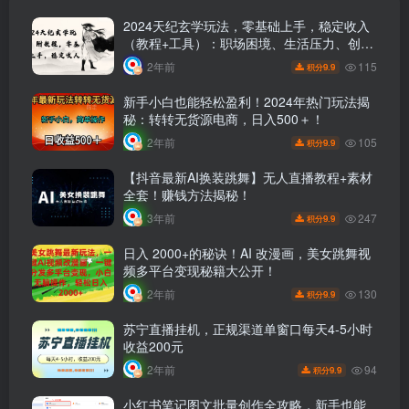
2024天纪玄学玩法，零基础上手，稳定收入
（教程+工具）：职场困境、生活压力、创业
迷茫一步解决！
115
2年前
9.9
积分
新手小白也能轻松盈利！2024年热门玩法揭
秘：转转无货源电商，日入500＋！
105
2年前
9.9
积分
【抖音最新AI换装跳舞】无人直播教程+素材
全套！赚钱方法揭秘！
247
3年前
9.9
积分
日入 2000+的秘诀！AI 改漫画，美女跳舞视
频多平台变现秘籍大公开！
130
2年前
9.9
积分
苏宁直播挂机，正规渠道单窗口每天4-5小时
收益200元
94
2年前
9.9
积分
小红书笔记图文批量创作全攻略，新手也能