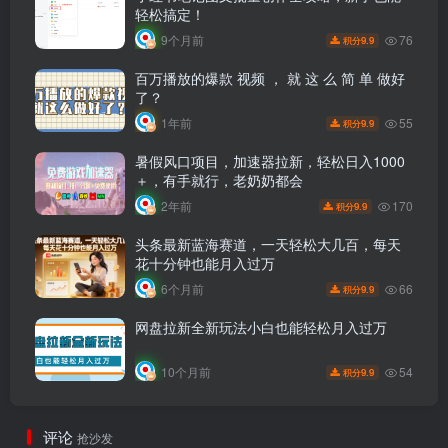
轻松搞定！
76
9个月前
9.9
积分
百万播放的爆款 视频 ， 就 这 么 简 单 做好
了？
55
1年前
9.9
积分
暑假风口项目，加速器拉新，轻松日入1000
＋，有手就行，老奶奶都会
170
2年前
9.9
积分
头条最新蓝海赛道，一天轻松大几百，每天
花十分钟也能月入过万
66
6个月前
9.9
积分
网盘拉新全新玩法小白也能轻松月入过万
54
10个月前
9.9
积分
评论
抢沙发