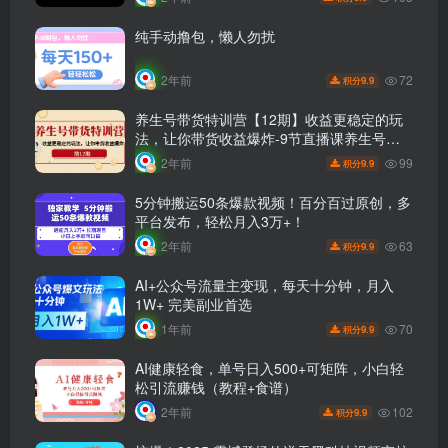
纯手动撸包，懒人勿扰
72
2年前
9.9
积分
养生号带货特训营【12期】收益更稳定的玩
法，让你带货收益爆炸-9节直播课养生号带
货特训营【12期】稳定收益玩法揭秘！9节直
99
2年前
9.9
积分
播课带你爆炸带货收益
5分钟搬运50条爆款视频！百分百过原创，多
平台发布，轻松月入3万+！
63
2年前
9.9
积分
AI+公众号流量主变现，每天十分钟，月入
1W+ 完美副业首选
70
1年前
9.9
积分
AI健康轻食，单号日入500+可矩阵，小白轻
松引流赚钱（教程+食谱）
102
2年前
9.9
积分