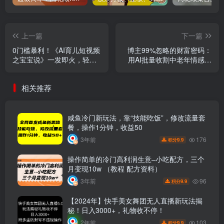
上一篇
下一篇
0门槛暴利！《AI育儿短视频
博主99%忽略的财富密码：
之宝宝说》一发即火，轻松
用AI批量收割中老年情感赛
日入2000+
道，日引流300+精准粉
相关推荐
咸鱼冷门新玩法，靠“技能吃饭”，修改流量套
餐，操作1分钟，收益50
176
3年前
9.9
积分
操作简单的冷门高利润生意–小吃配方，三个
月变现10w （教程 配方资料）
96
3年前
9.9
积分
【2024年】快手美女舞团无人直播新玩法揭
秘！日入3000+，礼物收不停！
103
2年前
9.9
积分