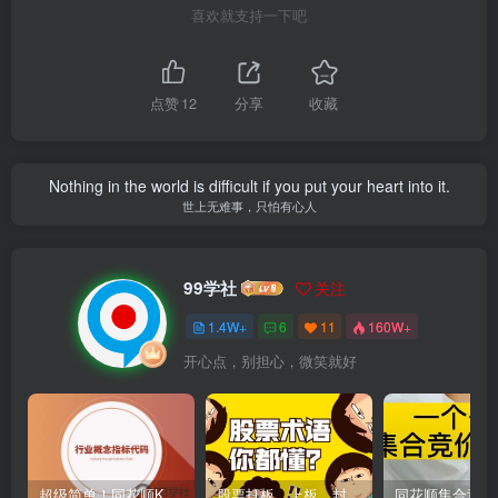
喜欢就支持一下吧
点赞
12
分享
收藏
Nothing in the world is difficult if you put your heart into it.
世上无难事，只怕有心人
99学社
关注
1.4W+
6
11
160W+
开心点，别担心，微笑就好
超级简单！同花顺K线界面显示行业概念指标代码图解
股票打板、上板、封板、翘板、炸板是什么意思？炒股你必须懂的暗语！