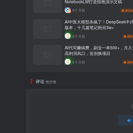
NotebookLM打造惊艳演示文稿
8个月前
9
积分
AI中医大模型杀疯了！DeepSeek中式
版本，十几篇笔记粉丝3w+
9个月前
积分
AI代写赚稿费，副业一单500+，月入1
高利润风口，告别换项目
6个月前
积分
评论
抢沙发