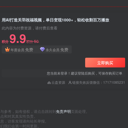
用AI打造关羽祝福视频，单日变现1000+，轻松收割百万播放
此内容为付费资源，请付费后查看
9.9
50
积分
积分
免费
免费
年度会员
永久会员
立即购买
您当前未登录！建议登陆后购买，可保存购买订单
云盘资源
链接失效反馈微信：17171085231
习与参考，如有侵权，请点击跳转到
免责声明
页面处理。
观点和对其真实性负责。
信息，访客发现请向站长举报。
我们我们会第一时间更新。