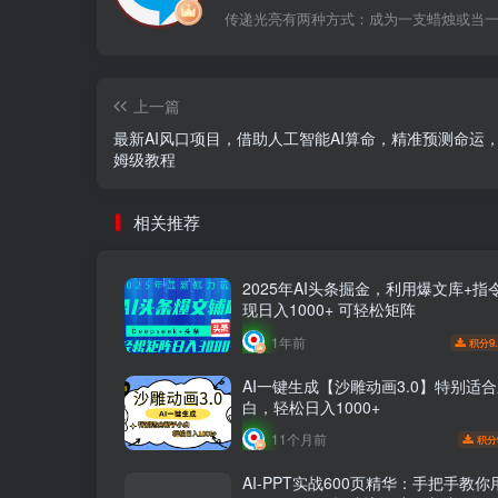
传递光亮有两种方式：成为一支蜡烛或当
上一篇
最新AI风口项目，借助人工智能AI算命，精准预测命运
姆级教程
相关推荐
2025年AI头条掘金，利用爆文库+指
现日入1000+ 可轻松矩阵
1年前
9
积分
AI一键生成【沙雕动画3.0】特别适
白，轻松日入1000+
11个月前
积分
AI-PPT实战600页精华：手把手教你