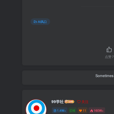
AI风口
点赞
7
Sometimes 
99学社
关注
1.4W+
6
11
160W+