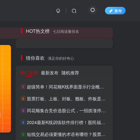
发布
长期更新各大精品创业项目！
HOT热文榜
七日阅读量排名
长期更新各大精品创业项目！
猜你喜欢
满足你的好奇心
热门文章
最新发布
随机推荐
超级简单！同花顺K线界面显示行业概念指标代码图解
1
股票打板、上板、封板、翘板、炸板是什么意思？炒股你必须懂的暗语！
2
同花顺集合竞价选股公式，一招抓涨停让你秒变打板高手！
3
HI！请登录
2024最新K线训练软件排行榜！股民福利，十款专业分析工具全揭秘！
4
短线交易必须要懂的术语有哪些？股票分时水上、水下是什么意思？
登录
注册
5