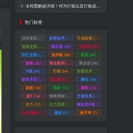
全程图解超详细！何为打板以及打板战法的精髓
6
社交账号登录
热门标签
微信登录
活动策划
炒股技术指标
引流拓客
(49)
(48)
(46)
短线交易
概念股
生意经
(40)
(40)
(38)
七日阅读量排名
外汇交易
涨停板
期货
(37)
(35)
(32)
游资
商业案例
通达信
(32)
(30)
(28)
K线
打板
炒股技术形态
(25)
(24)
(22)
满足你的好奇心
股市术语
龙头战法
缠论
(21)
(20)
(18)
热门文章
最新发布
随机推荐
选股
指标
期权
(16)
(15)
(15)
做T
情绪周期
交易体系
(14)
(14)
(12)
超级简单！同花顺K线界面显示行业概念指标代码图解
1
主力
主力思维
螺旋桨K线
(12)
(12)
(11)
股票打板、上板、封板、翘板、炸板是什么意思？炒股你必须懂的暗语！
2
仙人指路
题材
换手率
(10)
(7)
(7)
同花顺集合竞价选股公式，一招抓涨停让你秒变打板高手！
3