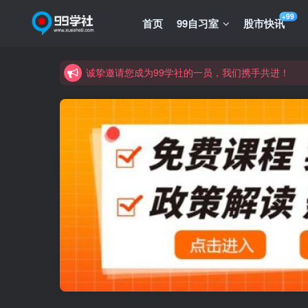
诚挚邀请您成为99学社的一员，我们携手共进！
+99
首页
99自习室
股市快讯
学习路上不孤独，99学社与你同行！分享全网优质
诚挚邀请您成为99学社的一员，我们携手共进！
学习路上不孤独，99学社与你同行！分享全网优质