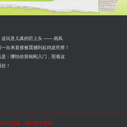
这玩意儿真的巨上头 —— 画风
面一出来直接被震撼到起鸡皮疙瘩！
点是：哪怕你剪辑刚入门，照着这
码住！
内容已隐藏，请付费后查看