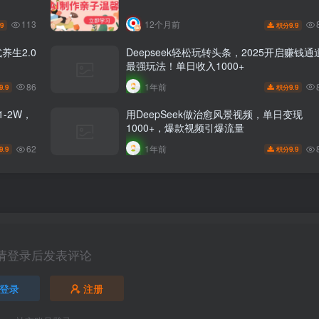
113
12个月前
.9
9.9
积分
养生2.0
Deepseek轻松玩转头条，2025开启赚钱通
最强玩法！单日收入1000+
86
1年前
9.9
9.9
积分
-2W，
用DeepSeek做治愈风景视频，单日变现
1000+，爆款视频引爆流量
62
1年前
9.9
9.9
积分
请登录后发表评论
登录
注册