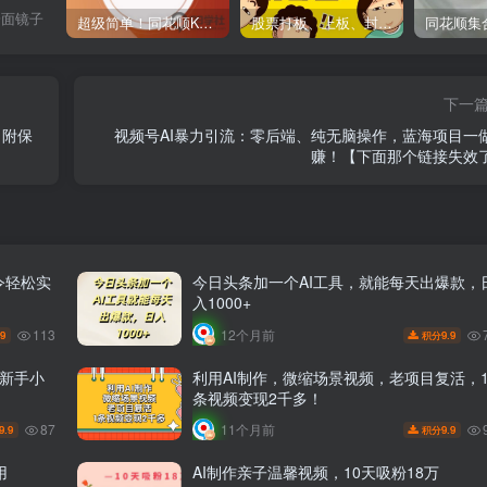
一面镜子
超级简单！同花顺K线界面显示行业概念指标代码图解
股票打板、上板、封板、翘板、炸板是什么意思？炒股你必须懂的暗语！
下一
，附保
视频号AI暴力引流：零后端、纯无脑操作，蓝海项目一
赚！【下面那个链接失效
令轻松实
今日头条加一个AI工具，就能每天出爆款，
入1000+
113
12个月前
.9
9.9
积分
合新手小
利用AI制作，微缩场景视频，老项目复活，
条视频变现2千多！
87
11个月前
9.9
9.9
积分
用
AI制作亲子温馨视频，10天吸粉18万