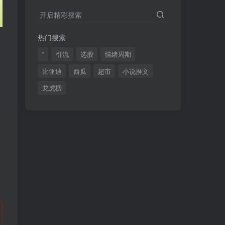
2024最新K线训练软件排行榜！股民福利，十款专业分析工具全揭秘！
4
开启精彩搜索
短线交易必须要懂的术语有哪些？股票分时水上、水下是什么意思？
5
热门搜索
全程图解超详细！何为打板以及打板战法的精髓
6
"
引流
选股
情绪周期
比亚迪
西瓜
超市
小说推文
龙虎榜
(49)
(48)
(46)
(40)
(40)
(38)
(37)
(35)
(32)
(32)
(30)
(28)
(25)
(24)
(22)
(21)
(20)
(18)
(16)
(15)
(15)
(14)
(14)
(12)
(12)
(12)
(11)
(10)
(7)
(7)