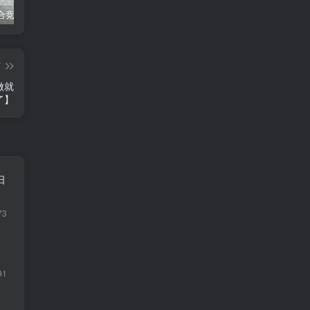
同花顺集合竞价选股公式，一招抓涨停让你秒变打板高手！
2024最新K线训练软件排行榜！股民福利，十款专业分析工具全揭秘！
短线交易必须要懂的术语有哪些？股票分时水上、水下是什么意思？
篇
做就
了】
日
73
1
91