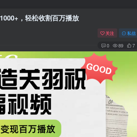
1000+，轻松收割百万播放
关注
私信
0
89
7