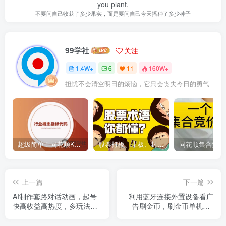
you plant.
不要问自己收获了多少果实，而是要问自己今天播种了多少种子
99学社
关注
1.4W+
6
11
160W+
担忧不会清空明日的烦恼，它只会丧失今日的勇气
超级简单！同花顺K线界面显示行业概念指标代码图解
股票打板、上板、封板、翘板、炸板是什么意思？炒股你必须懂的暗语！
上一篇
下一篇
AI制作套路对话动画，起号
利用蓝牙连接外置设备看广
快高收益高热度，多玩法，
告刷金币，刷金币单机50-
绝对原创
100+矩阵无上限