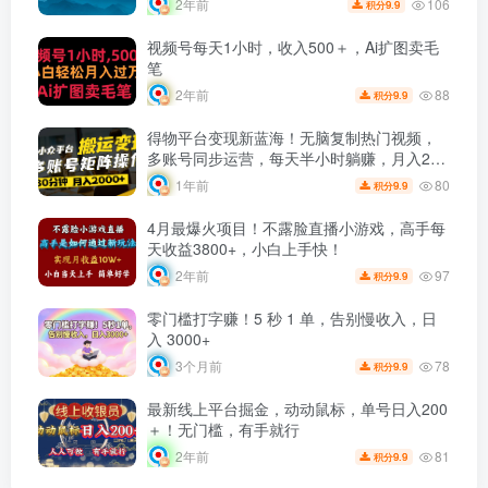
106
2年前
9.9
积分
视频号每天1小时，收入500＋，Ai扩图卖毛
笔
88
2年前
9.9
积分
得物平台变现新蓝海！无脑复制热门视频，
多账号同步运营，每天半小时躺赚，月入2万
保姆级教程
80
1年前
9.9
积分
4月最爆火项目！不露脸直播小游戏，高手每
天收益3800+，小白上手快！
97
2年前
9.9
积分
零门槛打字赚！5 秒 1 单，告别慢收入，日
入 3000+
78
3个月前
9.9
积分
最新线上平台掘金，动动鼠标，单号日入200
＋！无门槛，有手就行
81
2年前
9.9
积分