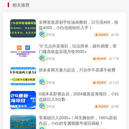
相关推荐
全网首发原创手绘油画教程，日引流400，收
益4000，小白也能轻松入手！
35
3年前
9.9
积分
“0”元点外卖项目，玩法简单，操作易懂，零
门槛高收益实现月收3000+
178
2年前
9.9
积分
拼多多两天暴力起店，只合作不卖课不收费
124
2年前
9.9
积分
0成本卖影视会员，2024最新蓝海项目，小白
也能日入3位数
96
2年前
9.9
积分
零基础日入2000+！AI无脑创作，100%原创
作品，小白的专属视频号项目揭秘！