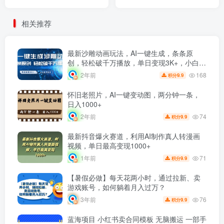
刀不用剪，零投资
宝、拼多多、小红书)
相关推荐
最新沙雕动画玩法，AI一键生成，条条原
创，轻松破千万播放，单日变现3K+，小白看
完就会
168
2年前
9.9
积分
怀旧老照片，AI一键变动图，两分钟一条，
日入1000+
74
2年前
9.9
积分
最新抖音爆火赛道，利用AI制作真人转漫画
视频，单日最高变现1000+
71
1年前
9.9
积分
【暑假必做】每天花两小时，通过拉新、卖
游戏账号，如何躺着月入过万？
76
3年前
9.9
积分
蓝海项目 小红书卖合同模板 无脑搬运 一部手