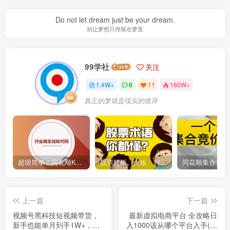
Do not let dream just be your dream.
别让梦想只停留在梦里
99学社
关注
1.4W+
6
11
160W+
真正的梦就是现实的彼岸
超级简单！同花顺K线界面显示行业概念指标代码图解
股票打板、上板、封板、翘板、炸板是什么意思？炒股你必须懂的暗语！
上一篇
下一篇
视频号黑科技短视频带货，
最新虚拟电商平台 全攻略日
新手也能单月到手1W+，一
入1000该从哪个平台入手(淘