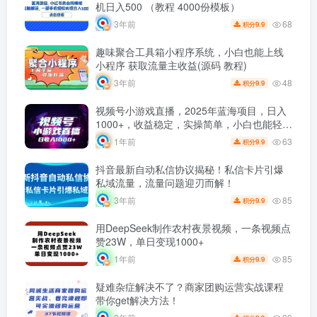
机日入500 （教程 4000份模板）
68
3年前
9.9
积分
趣味聚合工具箱小程序系统，小白也能上线
小程序 获取流量主收益(源码 教程)
48
3年前
9.9
积分
视频号小游戏直播，2025年蓝海项目，日入
1000+，收益稳定，实操简单，小白也能轻松
上手
63
1年前
9.9
积分
抖音最新自动私信协议揭秘！私信卡片引爆
私域流量，流量问题迎刃而解！
85
3年前
9.9
积分
用DeepSeek制作农村夜景视频，一条视频点
赞23W，单日变现1000+
85
1年前
9.9
积分
疑难杂症解决不了？商家团购运营实战课程
带你get解决方法！