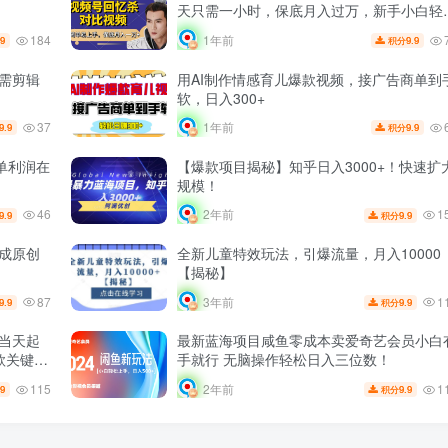
天只需一小时，保底月入过万，新手小白轻
上手
184
1年前
.9
9.9
积分
无需剪辑
用AI制作情感育儿爆款视频，接广告商单到
软，日入300+
37
1年前
9.9
9.9
积分
单利润在
【爆款项目揭秘】知乎日入3000+！快速扩
规模！
46
1
2年前
9.9
9.9
积分
生成原创
全新儿童特效玩法，引爆流量，月入10000
【揭秘】
87
1
3年前
9.9
9.9
积分
！当天起
最新蓝海项目咸鱼零成本卖爱奇艺会员小白
款关键词
手就行 无脑操作轻松日入三位数！
115
1
2年前
.9
9.9
积分