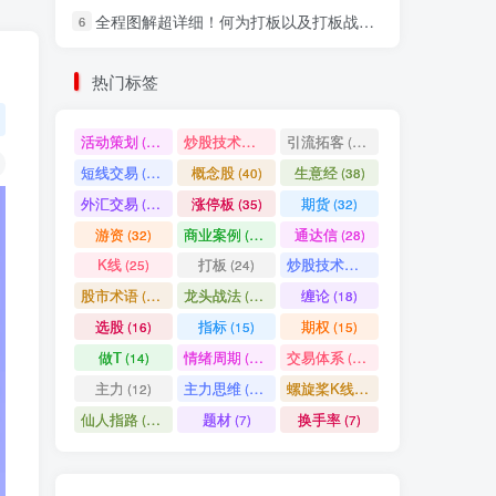
全程图解超详细！何为打板以及打板战法的精髓
6
社交账号登录
热门标签
微信登录
活动策划
炒股技术指标
引流拓客
(49)
(48)
(46)
短线交易
概念股
生意经
(40)
(40)
(38)
七日阅读量排名
外汇交易
涨停板
期货
(37)
(35)
(32)
游资
商业案例
通达信
(32)
(30)
(28)
K线
打板
炒股技术形态
(25)
(24)
(22)
满足你的好奇心
股市术语
龙头战法
缠论
(21)
(20)
(18)
热门文章
最新发布
随机推荐
选股
指标
期权
(16)
(15)
(15)
做T
情绪周期
交易体系
(14)
(14)
(12)
超级简单！同花顺K线界面显示行业概念指标代码图解
1
主力
主力思维
螺旋桨K线
(12)
(12)
(11)
股票打板、上板、封板、翘板、炸板是什么意思？炒股你必须懂的暗语！
2
仙人指路
题材
换手率
(10)
(7)
(7)
同花顺集合竞价选股公式，一招抓涨停让你秒变打板高手！
3