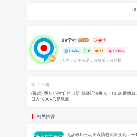
I 
99学社
关注
1.4W+
6
11
160W+
人生一定要有爱，有快乐，有梦想
上一篇
(爆款) 番茄小说“自推自新”躺赚玩法曝光！10-20播放
日入1000+只是保底
相关推荐
无敌破坏王动画表情包流量变现：一