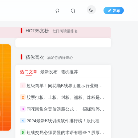
发布
长期更新各大精品创业项目！
HOT热文榜
七日阅读量排名
长期更新各大精品创业项目！
猜你喜欢
满足你的好奇心
热门文章
最新发布
随机推荐
超级简单！同花顺K线界面显示行业概念指标代码图解
1
股票打板、上板、封板、翘板、炸板是什么意思？炒股你必须懂的暗语！
2
同花顺集合竞价选股公式，一招抓涨停让你秒变打板高手！
3
HI！请登录
2024最新K线训练软件排行榜！股民福利，十款专业分析工具全揭秘！
4
短线交易必须要懂的术语有哪些？股票分时水上、水下是什么意思？
登录
注册
5