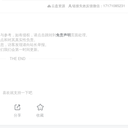
云盘资源
链接失效反馈微信：17171085231
习与参考，如有侵权，请点击跳转到
免责声明
页面处理。
观点和对其真实性负责。
信息，访客发现请向站长举报。
我们我们会第一时间更新。
THE END
喜欢就支持一下吧
分享
收藏