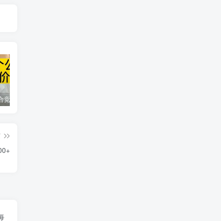
同花顺集合竞价选股公式，一招抓涨停让你秒变打板高手！
2024最新K线训练软件排行榜！股民福利，十款专业分析工具全揭秘！
短线交易必须要懂的术语有哪些？股票分时水上、水下是什么意思？
篇
0+
每