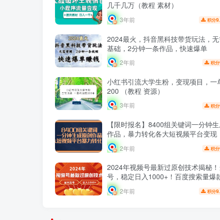
几千几万（教程 素材）
3年前
9
积分
2024最火，抖音黑科技带货玩法，
基础，2分钟一条作品，快速爆单
2年前
积分
小红书引流大学生粉，变现项目，一
200 （教程 资源）
3年前
积分
【限时报名】8400组关键词一分钟
作品，暴力转化各大短视频平台变现
2年前
积分
2024年视频号最新过原创技术揭秘
号，稳定日入1000+！百度搜索量爆
大揭秘！
2年前
9
积分