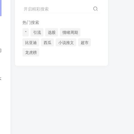
2024最新K线训练软件排行榜！股民福利，十款专业分析工具全揭秘！
4
开启精彩搜索
短线交易必须要懂的术语有哪些？股票分时水上、水下是什么意思？
5
热门搜索
全程图解超详细！何为打板以及打板战法的精髓
6
"
引流
选股
情绪周期
比亚迪
西瓜
小说推文
超市
的
龙虎榜
(49)
(48)
(46)
(40)
(40)
(38)
(37)
(35)
(32)
本
(32)
(30)
(28)
(25)
(24)
(22)
(21)
(20)
(18)
(16)
(15)
(15)
(14)
(14)
(12)
(12)
(12)
(11)
(10)
(7)
(7)