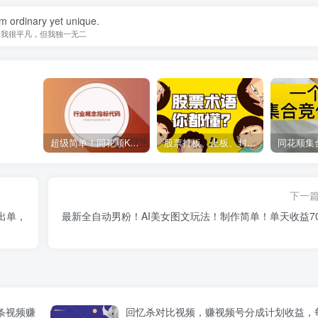
am ordinary yet unique.
我很平凡，但我独一无二
超级简单！同花顺K线界面显示行业概念指标代码图解
股票打板、上板、封板、翘板、炸板是什么意思？炒股你必须懂的暗语！
下一
就出单，
最新全自动男粉！AI美女图文玩法！制作简单！单天收益70
条视频赚
回忆杀对比视频，赚视频号分成计划收益，