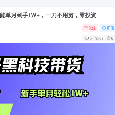
能单月到手1W+，一刀不用剪，零投资
关注
私信
0
68
6