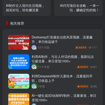
AI制作古人现代生活视频，
AI代写项目全攻略，一单一
搞笑好玩，轻松赚流量
结，赚确定性的钱！
相关推荐
Deekseep打造爆款治愈风景视频，流量飙
升，单日收益破千
111
12个月前
9.9
积分
利用AI制作，与古人对话的视频，最新玩法
引爆流量，单日变现1000+
61
11个月前
9.9
积分
利用Deepseek制作儿童绘本，流量接到手
软，日收益上千
95
1年前
9.9
积分
AI一键生成3D动画MV制作，流量暴涨，单日
变现1000+