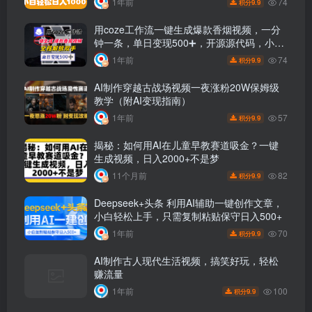
74
1年前
9.9
积分
用coze工作流一键生成爆款香烟视频，一分
钟一条，单日变现500➕，开源源代码，小白
复制就能使用
74
1年前
9.9
积分
AI制作穿越古战场视频一夜涨粉20W保姆级
教学（附AI变现指南）
57
1年前
9.9
积分
揭秘：如何用AI在儿童早教赛道吸金？一键
生成视频，日入2000+不是梦
82
11个月前
9.9
积分
Deepseek+头条 利用AI辅助一键创作文章，
小白轻松上手，只需复制粘贴保守日入500+
70
1年前
9.9
积分
AI制作古人现代生活视频，搞笑好玩，轻松
赚流量
100
1年前
9.9
积分