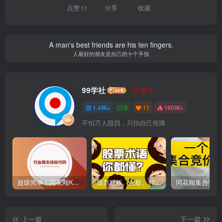
点赞
11
分享
收藏
A man's best friends are his ten fingers.
人最好的朋友是自己的十个手指
99学社
关注
1.4W+
6
11
160W+
不怕万人阻挡，只怕自己投降
超级简单！同花顺K线界面显示行业概念指标代码图解
股票打板、上板、封板、翘板、炸板是什么意思？炒股你必须懂的暗语！
上一篇
下一篇