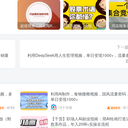
超级简单！同花顺K线界面显示行业概念指标代码图解
股票打板、上板、封板、翘板、炸板是什么意思？炒股你必须懂的暗语！
下一
单销量
利用DeepSeek用人生哲理视频，单日变现1000+，流量
视频，多
利用Ai制作，食物微雕视频，国风流量密码
单日变现1000+
64
12个月前
9.9
9.9
积分
播放（附
【干货】职场人AI副业指南：用AI绘画打造
愈系作品，年入20W+实操全流程