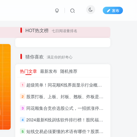
发布
长期更新各大精品创业项目！
HOT热文榜
七日阅读量排名
长期更新各大精品创业项目！
猜你喜欢
满足你的好奇心
热门文章
最新发布
随机推荐
超级简单！同花顺K线界面显示行业概念指标代码图解
1
股票打板、上板、封板、翘板、炸板是什么意思？炒股你必须懂的暗语！
2
同花顺集合竞价选股公式，一招抓涨停让你秒变打板高手！
3
HI！请登录
2024最新K线训练软件排行榜！股民福利，十款专业分析工具全揭秘！
4
短线交易必须要懂的术语有哪些？股票分时水上、水下是什么意思？
登录
注册
5