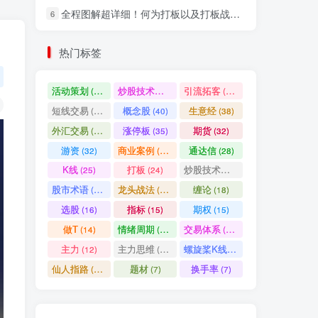
全程图解超详细！何为打板以及打板战法的精髓
6
社交账号登录
热门标签
微信登录
活动策划
炒股技术指标
引流拓客
(49)
(48)
(46)
短线交易
概念股
生意经
(40)
(40)
(38)
七日阅读量排名
外汇交易
涨停板
期货
(37)
(35)
(32)
游资
商业案例
通达信
(32)
(30)
(28)
K线
打板
炒股技术形态
(25)
(24)
(22)
满足你的好奇心
股市术语
龙头战法
缠论
(21)
(20)
(18)
热门文章
最新发布
随机推荐
选股
指标
期权
(16)
(15)
(15)
做T
情绪周期
交易体系
(14)
(14)
(12)
超级简单！同花顺K线界面显示行业概念指标代码图解
1
主力
主力思维
螺旋桨K线
(12)
(12)
(11)
股票打板、上板、封板、翘板、炸板是什么意思？炒股你必须懂的暗语！
2
仙人指路
题材
换手率
(10)
(7)
(7)
同花顺集合竞价选股公式，一招抓涨停让你秒变打板高手！
3