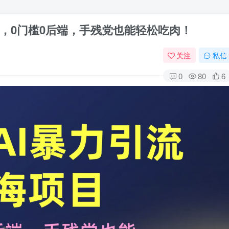
目，0门槛0后端，手残党也能轻松吃肉！
关注
私信
0
80
6