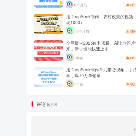
6个月前
积分
用DeepSeek制作，农村夜景的视频
现1000+
11个月前
积分
全网爆火2025红利项目，AI让老照
来，新手也能快速上手
1年前
积分
用DeepSeek制作育儿带货视频，手
学，爆10万单销量
1年前
积分
评论
抢沙发