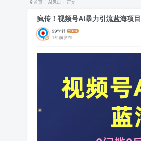
首页
AI风口
正文
疯传！视频号AI暴力引流蓝海项
99学社
1年前发布