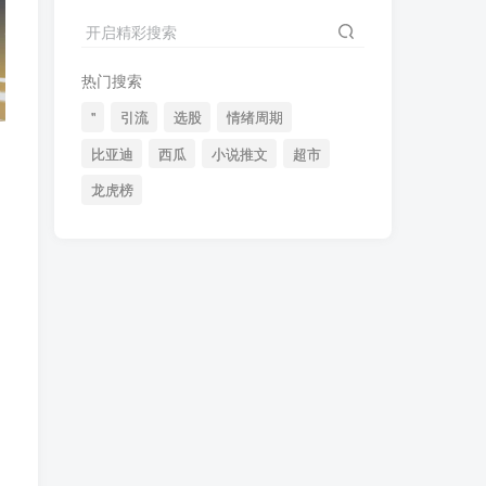
2024最新K线训练软件排行榜！股民福利，十款专业分析工具全揭秘！
4
开启精彩搜索
短线交易必须要懂的术语有哪些？股票分时水上、水下是什么意思？
5
热门搜索
全程图解超详细！何为打板以及打板战法的精髓
6
"
引流
选股
情绪周期
比亚迪
西瓜
小说推文
超市
龙虎榜
(49)
(48)
(46)
(40)
(40)
(38)
(37)
(35)
(32)
(32)
(30)
(28)
(25)
(24)
(22)
(21)
(20)
(18)
(16)
(15)
(15)
(14)
(14)
(12)
(12)
(12)
(11)
(10)
(7)
(7)