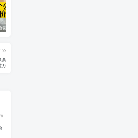
同花顺集合竞价选股公式，一招抓涨停让你秒变打板高手！
2024最新K线训练软件排行榜！股民福利，十款专业分析工具全揭秘！
短线交易必须要懂的术语有哪些？股票分时水上、水下是什么意思？
篇
条条
过万
，
78
治