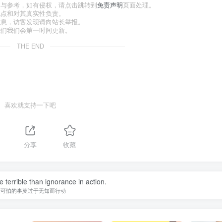
习与参考，如有侵权，请点击跳转到
免责声明
页面处理。
观点和对其真实性负责。
信息，访客发现请向站长举报。
我们我们会第一时间更新。
THE END
喜欢就支持一下吧
分享
收藏
 terrible than ignorance in action.
最可怕的事莫过于无知而行动