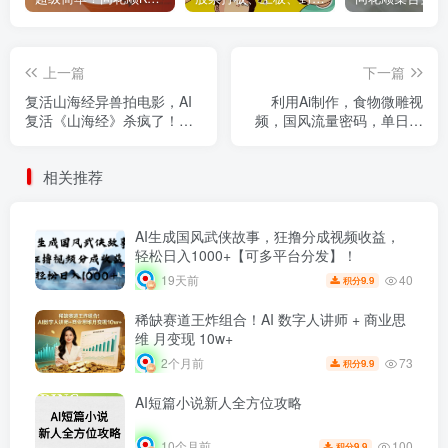
上一篇
下一篇
复活山海经异兽拍电影，AI
利用Ai制作，食物微雕视
复活《山海经》杀疯了！，7
频，国风流量密码，单日变
天涨粉5W
现1000+
相关推荐
AI生成国风武侠故事，狂撸分成视频收益，
轻松日入1000+【可多平台分发】！
40
19天前
9.9
积分
稀缺赛道王炸组合！AI 数字人讲师 + 商业思
维 月变现 10w+
73
2个月前
9.9
积分
AI短篇小说新人全方位攻略
100
10个月前
9.9
积分