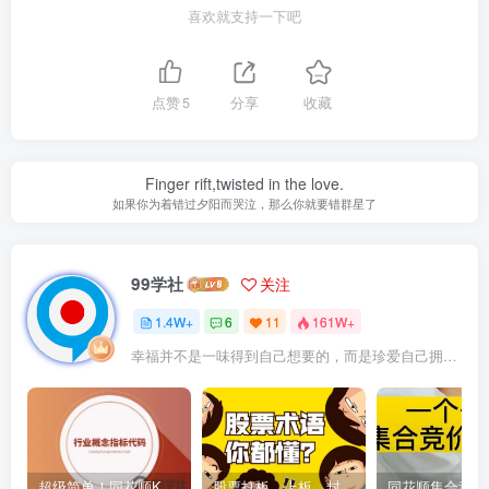
喜欢就支持一下吧
点赞
5
分享
收藏
Finger rift,twisted in the love.
如果你为着错过夕阳而哭泣，那么你就要错群星了
99学社
关注
1.4W+
6
11
161W+
幸福并不是一味得到自己想要的，而是珍爱自己拥有的
超级简单！同花顺K线界面显示行业概念指标代码图解
股票打板、上板、封板、翘板、炸板是什么意思？炒股你必须懂的暗语！