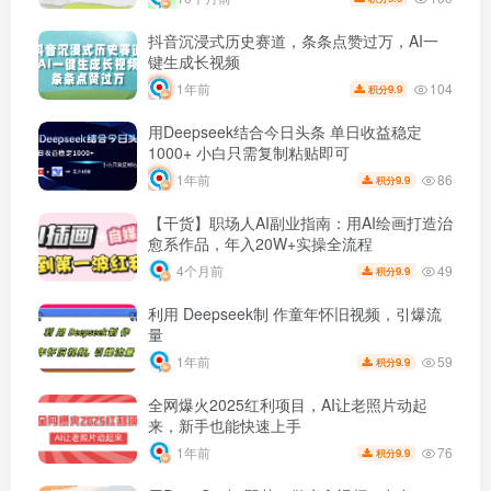
抖音沉浸式历史赛道，条条点赞过万，AI一
键生成长视频
104
1年前
9.9
积分
用Deepseek结合今日头条 单日收益稳定
1000+ 小白只需复制粘贴即可
86
1年前
9.9
积分
【干货】职场人AI副业指南：用AI绘画打造治
愈系作品，年入20W+实操全流程
49
4个月前
9.9
积分
利用 Deepseek制 作童年怀旧视频，引爆流
量
59
1年前
9.9
积分
全网爆火2025红利项目，AI让老照片动起
来，新手也能快速上手
76
1年前
9.9
积分