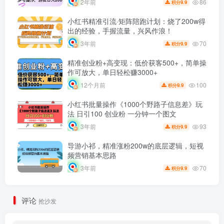
86
2年前
9.9
积分
小红书精准引流·矩阵陪跑计划：烧了200w得
出的经验，手握流量，兴风作浪！
70
3年前
9.9
积分
精准创业粉+高变现：低价获客500+，简单操
作可放大，单日轻松赚3000+
100
12个月前
9.9
积分
小红书批量操作《1000个野路子信息差》玩
法 日引100 创业粉 一分钟一个图文
93
3年前
9.9
积分
导游小祁，精准涨粉200w的底层逻辑，短视
频营销基本思路
70
3年前
9.9
积分
评论
抢沙发