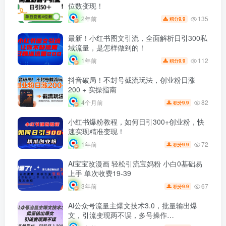
位数变现！
135
2年前
9.9
积分
最新！小红书图文引流，全面解析日引300私
域流量，是怎样做到的！
112
1年前
9.9
积分
抖音破局！不封号截流玩法，创业粉日涨
200 + 实操指南
82
4个月前
9.9
积分
小红书爆粉教程，如何日引300+创业粉，快
速实现精准变现！
72
1年前
9.9
积分
Ai宝宝改漫画 轻松引流宝妈粉 小白0基础易
上手 单次收费19-39
67
3年前
9.9
积分
Ai公众号流量主爆文技术3.0，批量输出爆
文，引流变现两不误，多号操作…