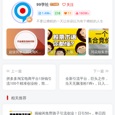
99学社
关注
1.4W+
6
11
160W+
不要让糟糕的一天让你误以为有个糟糕的人生
超级简单！同花顺K线界面显示行业概念指标代码图解
股票打板、上板、封板、翘板、炸板是什么意思？炒股你必须懂的暗语！
上一篇
下一篇
拼多多淘宝电商平台1块钱引
全新引流平台，巨头之作，
流100个精准创业粉，简单
当天无脑涨粉1W+，日入现
粗暴高效长期精准，单人单
500+，解放双手操作简单
日引流500+创业粉，日变现
相关推荐
2000+
揭秘闲鱼野路子引流创业！日引50+，单日四