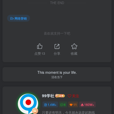
THE END
网络营销
喜欢就支持一下吧
点赞
13
分享
收藏
This moment is your life.
活在当下
99学社
关注
1.4W+
6
11
160W+
只要还有明天，今天就永远是起跑线