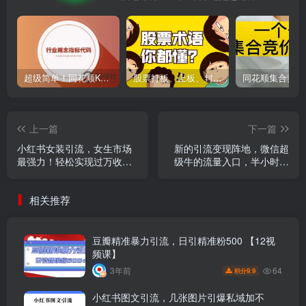
超级简单！同花顺K线界面显示行业概念指标代码图解
股票打板、上板、封板、翘板、炸板是什么意思？炒股你必须懂的暗语！
上一篇
下一篇
小红书女装引流，女生市场
新的引流变现阵地，微信超
最强力！轻松实现过万收
级牛的流量入口，半小时引
入，简单上手
流100人，日入1000+创业粉
相关推荐
豆瓣精准暴力引流，日引精准粉500 【12视
频课】
64
3年前
9.9
积分
小红书图文引流，几张图片引爆私域加不