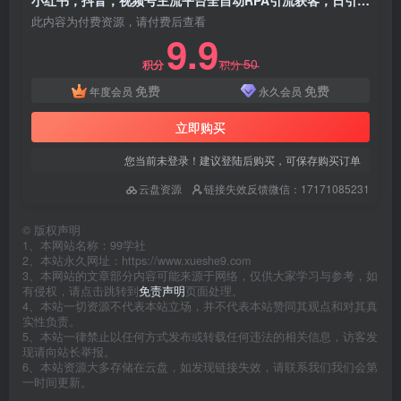
小红书，抖音，视频号主流平台全自动RPA引流获客，日引目标客户500+
此内容为付费资源，请付费后查看
9.9
50
积分
积分
免费
免费
年度会员
永久会员
立即购买
您当前未登录！建议登陆后购买，可保存购买订单
云盘资源
链接失效反馈微信：17171085231
©
版权声明
1、本网站名称：99学社
2、本站永久网址：https://www.xueshe9.com
3、本网站的文章部分内容可能来源于网络，仅供大家学习与参考，如
有侵权，请点击跳转到
免责声明
页面处理。
4、本站一切资源不代表本站立场，并不代表本站赞同其观点和对其真
实性负责。
5、本站一律禁止以任何方式发布或转载任何违法的相关信息，访客发
现请向站长举报。
6、本站资源大多存储在云盘，如发现链接失效，请联系我们我们会第
一时间更新。