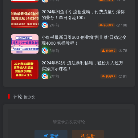
2024年闲鱼币引流创业粉，付费流量引爆你
的业务！单日引流100+
108
2年前
9.9
积分
小红书最新日引200 创业粉”割韭菜“日稳定变
现4000 实操教程！
78
3年前
9.9
积分
2024年B站引流法暴利秘籍，轻松月入过万
实操演示课程！
81
2年前
9.9
积分
评论
抢沙发
请登录后发表评论
登录
注册