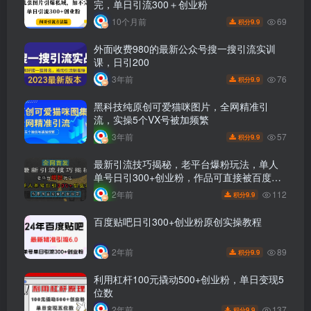
完，单日引流300＋创业粉
69
10个月前
9.9
积分
外面收费980的最新公众号搜一搜引流实训
课，日引200
76
3年前
9.9
积分
黑科技纯原创可爱猫咪图片，全网精准引
流，实操5个VX号被加频繁
57
3年前
9.9
积分
最新引流技巧揭秘，老平台爆粉玩法，单人
单号日引300+创业粉，作品可直接被百度收
录
112
2年前
9.9
积分
百度贴吧日引300+创业粉原创实操教程
89
2年前
9.9
积分
利用杠杆100元撬动500+创业粉，单日变现5
位数
137
2年前
9.9
积分