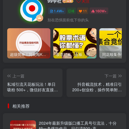
99学社
关注
1.4W+
6
11
160W+
别在恐惧面前低下你的头
超级简单！同花顺K线界面显示行业概念指标代码图解
股票打板、上板、封板、翘板、炸板是什么意思？炒股你必须懂的暗语！
上一篇
下一篇
私域引流天花板玩法！单日
抖音截流技术，精准日引
吸粉 500+，微信好友直接被
200+创业粉，操作简单附赠
加爆
全流程详细资料
相关推荐
2024年最新升级版口播工具号引流法，十分
钟一条爆款作品，日引流500+高…