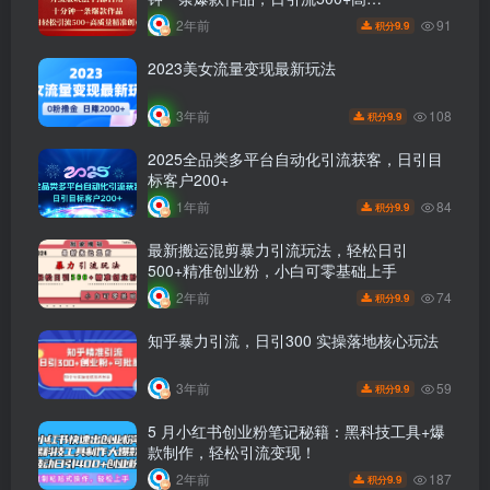
91
2年前
9.9
积分
2023美女流量变现最新玩法
108
3年前
9.9
积分
2025全品类多平台自动化引流获客，日引目
标客户200+
84
1年前
9.9
积分
最新搬运混剪暴力引流玩法，轻松日引
500+精准创业粉，小白可零基础上手
74
2年前
9.9
积分
知乎暴力引流，日引300 实操落地核心玩法
59
3年前
9.9
积分
5 月小红书创业粉笔记秘籍：黑科技工具+爆
款制作，轻松引流变现！
187
2年前
9.9
积分