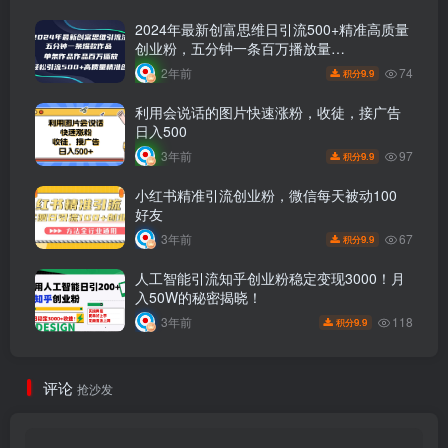
2024年最新创富思维日引流500+精准高质量
创业粉，五分钟一条百万播放量…
74
2年前
9.9
积分
利用会说话的图片快速涨粉，收徒，接广告
日入500
97
3年前
9.9
积分
小红书精准引流创业粉，微信每天被动100
好友
67
3年前
9.9
积分
人工智能引流知乎创业粉稳定变现3000！月
入50W的秘密揭晓！
118
3年前
9.9
积分
评论
抢沙发