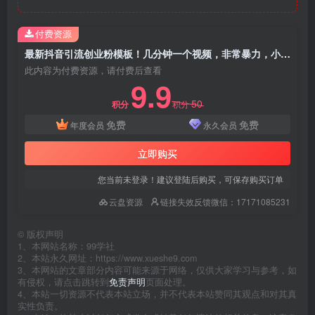
付费资源
最新抖音引流创业粉模板！几分钟一个视频，非常暴力，小白直接可上手操作
此内容为付费资源，请付费后查看
9.9
50
积分
积分
免费
免费
年度会员
永久会员
立即购买
您当前未登录！建议登陆后购买，可保存购买订单
云盘资源
链接失效反馈微信：17171085231
©
版权声明
1、本网站名称：99学社
2、本站永久网址：https://www.xueshe9.com
3、本网站的文章部分内容可能来源于网络，仅供大家学习与参考，如
有侵权，请点击跳转到
免责声明
页面处理。
4、本站一切资源不代表本站立场，并不代表本站赞同其观点和对其真
实性负责。