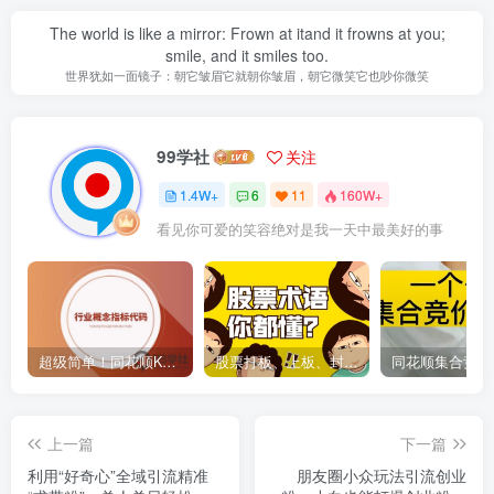
The world is like a mirror: Frown at itand it frowns at you;
smile, and it smiles too.
世界犹如一面镜子：朝它皱眉它就朝你皱眉，朝它微笑它也吵你微笑
99学社
关注
1.4W+
6
11
160W+
看见你可爱的笑容绝对是我一天中最美好的事
超级简单！同花顺K线界面显示行业概念指标代码图解
股票打板、上板、封板、翘板、炸板是什么意思？炒股你必须懂的暗语！
上一篇
下一篇
利用“好奇心”全域引流精准
朋友圈小众玩法引流创业