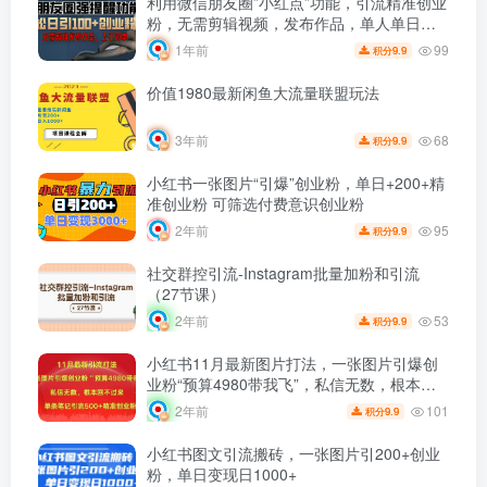
利用微信朋友圈”小红点”功能，引流精准创业
粉，无需剪辑视频，发布作品，单人单日引
流100+创业粉！
99
1年前
9.9
积分
价值1980最新闲鱼大流量联盟玩法
68
3年前
9.9
积分
小红书一张图片“引爆”创业粉，单日+200+精
准创业粉 可筛选付费意识创业粉
95
2年前
9.9
积分
社交群控引流-Instagram批量加粉和引流
（27节课）
53
2年前
9.9
积分
小红书11月最新图片打法，一张图片引爆创
业粉“预算4980带我飞”，私信无数，根本回
不过来，单条笔记引流500+精准创业粉
101
2年前
9.9
积分
小红书图文引流搬砖，一张图片引200+创业
粉，单日变现日1000+