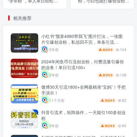
“求带粉”，单人单日轻松引
粉，小白也能打爆创业粉，
流500+
日引300+精准创业粉
相关推荐
小红书“预算4980带我飞”图片打法，一张图
片引爆创业粉，私信回不完，单条引流
300+精准创业粉
104
2年前
9.9
积分
2024年闲鱼币引流创业粉，付费流量引爆你
的业务！单日引流100+
108
2年前
9.9
积分
微博30天引流1800+全网最精准“宝妈”！手把
手演示！
82
11个月前
9.9
积分
抖音引流术，矩阵操作，一天能引100多创业
粉
60
3年前
9.9
积分