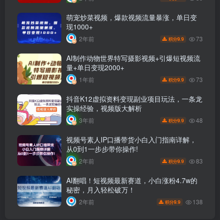
萌宠炒菜视频，爆款视频流量暴涨，单日变
现1000+
73
2年前
9.9
积分
AI制作动物世界特写摄影视频+引爆短视频流
量+单日变现2000+
73
1年前
9.9
积分
抖音K12虚拟资料变现副业项目玩法，一条龙
实操经验，视频版大解析
48
3年前
9.9
积分
视频号素人IP口播带货小白入门指南详解，
从0到1一步步带你操作!
83
2年前
9.9
积分
AI翻唱！短视频最新赛道，小白涨粉4.7w的
秘密，月入轻松破万！
138
2年前
9.9
积分