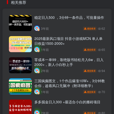
相关推荐
稳定日入500 ，3分钟一条作品，可批量操作
62
3年前
9.9
积分
2025最新风口项目 抖音小游戏MCN 单人单
日收益1500-2000+
65
1年前
9.9
积分
零成本一单99，靠绝版书轻松月入6w，日入
2000+，新人小白秒上手
94
2年前
9.9
积分
三国疯癫图文，1个作品爆涨10W+，3分钟教
会你，趁着风口无脑冲（附详细教学）
70
1年前
9.9
积分
多多掘金日入300 +最适合小白的搬砖项目
80
2年前
9.9
积分