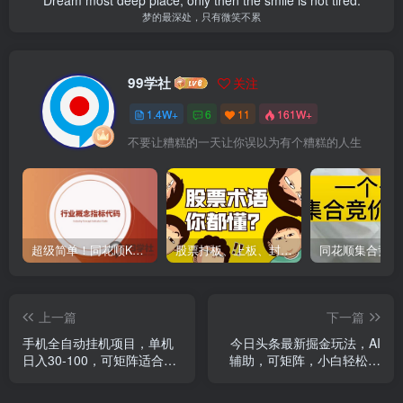
梦的最深处，只有微笑不累
99学社
关注
1.4W+
6
11
161W+
不要让糟糕的一天让你误以为有个糟糕的人生
超级简单！同花顺K线界面显示行业概念指标代码图解
股票打板、上板、封板、翘板、炸板是什么意思？炒股你必须懂的暗语！
上一篇
下一篇
手机全自动挂机项目，单机
今日头条最新掘金玩法，AI
日入30-100，可矩阵适合小
辅助，可矩阵，小白轻松上
白
手，当天起号隔天见收益，
轻松日入1000+