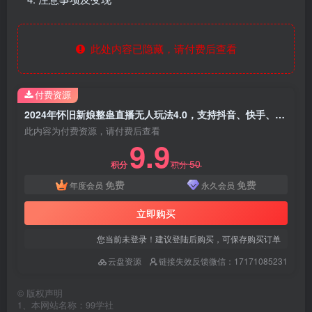
此处内容已隐藏，请付费后查看
付费资源
2024年怀旧新娘整蛊直播无人玩法4.0，支持抖音、快手、视频号、B站四家通吃，利用闪光+干扰乱码的手法，开播5分钟瞬间拉爆直播间流量，稳定开播160小时无违规，单场爆撸音浪2000+
此内容为付费资源，请付费后查看
9.9
50
积分
积分
免费
免费
年度会员
永久会员
立即购买
您当前未登录！建议登陆后购买，可保存购买订单
云盘资源
链接失效反馈微信：17171085231
©
版权声明
1、本网站名称：99学社