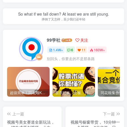
So what if we fall down? At least we are still young.
摔倒了又怎样，至少我们还年轻
99学社
关注
1.4W+
6
11
160W+
别回头，你要走的不是那条路
超级简单！同花顺K线界面显示行业概念指标代码图解
股票打板、上板、封板、翘板、炸板是什么意思？炒股你必须懂的暗语！
上一篇
下一篇
视频号美女赛道全新玩法，
视频号橱窗带货， 10分钟一