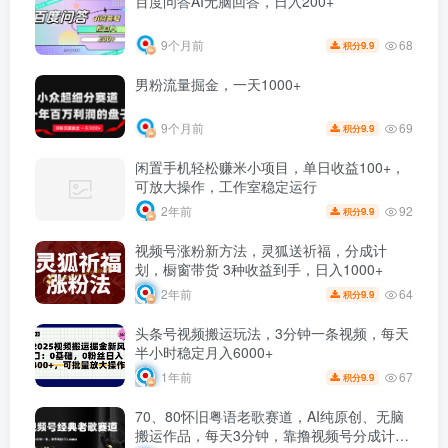
百度问答AI无脑回答，日入200+
68
9个月前
9.9
积分
男粉流量掘金，一天1000+
69
9个月前
9.9
积分
闲置手机轻松赚米小项目，单日收益100+，
可放大操作，工作室稳定运行
92
2年前
9.9
积分
视频号涨粉新方法，灵狐送祈福，分成计
划，橱窗带货 3种收益到手，日入1000+
64
2年前
9.9
积分
头条号视频搬运玩法，3分钟一条视频，每天
半小时稳定月入6000+
67
1年前
9.9
积分
70、80怀旧粤语老歌赛道，AI纯原创、无脑
搬运作品，每天3分钟，靠撸视频号分成计划