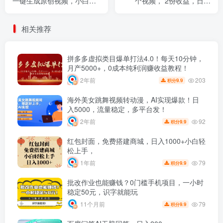
一键生成原创视频，小白也
个视频， 2份收益，日入
能轻松月入上万
1000+
相关推荐
拼多多虚拟类目爆单打法4.0！每天10分钟，
月产5000+，0成本纯利润赚收益教程！
203
2年前
9.9
积分
海外美女跳舞视频转动漫，AI实现爆款！日
入5000，流量稳定，多平台发！
92
2年前
9.9
积分
红包封面，免费搭建商城，日入1000+小白轻
松上手，
79
1年前
9.9
积分
批改作业也能赚钱？0门槛手机项目，一小时
稳定50元，识字就能玩
79
11个月前
9.9
积分