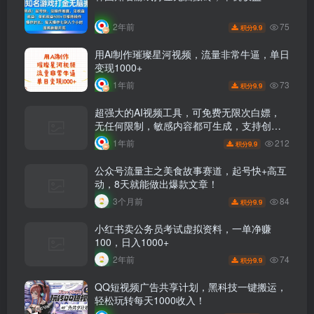
75
2年前
9.9
积分
用Ai制作璀璨星河视频，流量非常牛逼，单日
变现1000+
73
1年前
9.9
积分
超强大的AI视频工具，可免费无限次白嫖，
无任何限制，敏感内容都可生成，支持创作
音乐，文生视频，图生视频
212
1年前
9.9
积分
公众号流量主之美食故事赛道，起号快+高互
动，8天就能做出爆款文章！
84
3个月前
9.9
积分
小红书卖公务员考试虚拟资料，一单净赚
100，日入1000+
74
2年前
9.9
积分
QQ短视频广告共享计划，黑科技一键搬运，
轻松玩转每天1000收入！