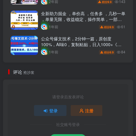
143
2年前
9.9
积分
全新助力掘金 ，单价高 ，任务多 ，几秒一单
，单量无限，收益稳定，操作简单，一部手
机即可
61
1年前
9.9
积分
公众号爆文技术，2分钟一篇，原创度
100%，AI味0，复制粘贴，日入1000+《全
网首发》
84
1年前
9.9
积分
评论
抢沙发
请登录后发表评论
登录
注册
社交账号登录