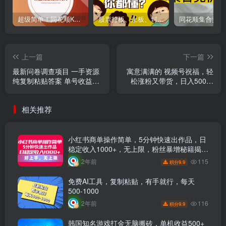
超级简单！同花顺K线界面显示行业概念指标代码图解
股票打板、上板、封板、翘板、炸板是什么意思？炒股你必须懂的暗语！
上一篇
下一篇
最新问卷调查项目 一手资源
寓意满满的 视频号祝福，轻
纯复制粘贴答案 单号收益
松涨粉又带货，日入500不
30+
是梦！
相关推荐
小红书商单操作简单，5分钟快速出作品，日
稳定收入1000+，无上限，粉丝暴增秘籍揭
秘！
115
2年前
9.9
积分
免费AI工具，复制粘贴，有手就行，每天
500-1000
116
2年前
9.9
积分
韩国知名游戏打金无脑搬砖，单机收益500+