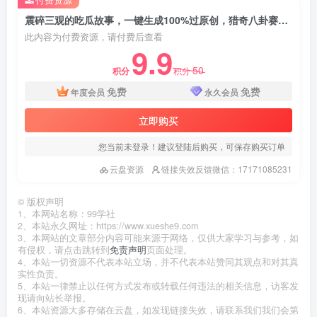
震碎三观的吃瓜故事，一键生成100%过原创，猎奇八卦赛道，简单操作日入过千，可批量
此内容为付费资源，请付费后查看
9.9
50
积分
积分
免费
免费
年度会员
永久会员
立即购买
您当前未登录！建议登陆后购买，可保存购买订单
云盘资源
链接失效反馈微信：17171085231
©
版权声明
1、本网站名称：99学社
2、本站永久网址：https://www.xueshe9.com
3、本网站的文章部分内容可能来源于网络，仅供大家学习与参考，如
有侵权，请点击跳转到
免责声明
页面处理。
4、本站一切资源不代表本站立场，并不代表本站赞同其观点和对其真
实性负责。
5、本站一律禁止以任何方式发布或转载任何违法的相关信息，访客发
现请向站长举报。
6、本站资源大多存储在云盘，如发现链接失效，请联系我们我们会第