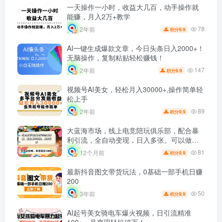
一天操作一小时，收益大几百，动手操作就
能赚，月入2万+教学
78
2年前
9.9
积分
AI一键生成爆款文章，今日头条日入2000+！
无脑操作，复制粘贴轻松赚钱！
147
2年前
9.9
积分
视频号AI美女，轻松月入30000+,操作简单轻
松上手
89
2年前
9.9
积分
大蓝海市场，线上电竞陪玩俱乐部，配合暴
利引流，全自动变现，日入多张。可以做一
辈子的项目。
81
12个月前
9.9
积分
最新抖音图文带货玩法，0基础一部手机日赚
200
50
3年前
9.9
积分
AI起号美女骑电车爆火视频，日引流精准