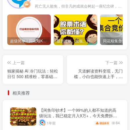
死亡无人能免，但非凡的成就会树起一座纪念碑，它将一直立到太阳冷却之时
超级简单！同花顺K线界面显示行业概念指标代码图解
股票打板、上板、封板、翘板、炸板是什么意思？炒股你必须懂的暗语！
上一篇
下一篇
独家揭秘 AI 冷门玩法：轻松
天道解读资料变现，无门
日引 500 精准粉，零基础友
槛，小白也能快速上手，稳
好，奶奶都能玩，开启弯道
定日入300+
超车之旅
相关推荐
【闲鱼印钞术】一个99%的人都不知道的高
级玩法，我已稳定月入9万+，今天免费拆
解！
84
1年前
9.9
积分