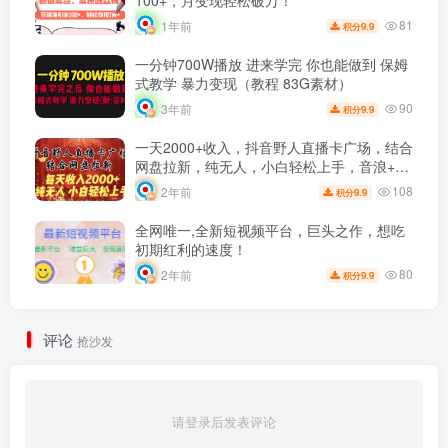
100+，月变现轻松破万！
81
1年前
9.9
积分
一分钟700W播放 进来学完 你也能做到 保姆
式教学 暴力变现（教程 83G素材）
90
3年前
9.9
积分
一天2000+收入，抖音野人直播卡广场，结合
网盘拉新，纯无人，小白轻松上手，音浪+拉
新双重收益！
108
2年前
9.9
积分
全网唯一,全新短视频平台，巨头之作，想吃
初期红利的速度！
80
2年前
9.9
积分
评论
抢沙发
请登录后发表评论