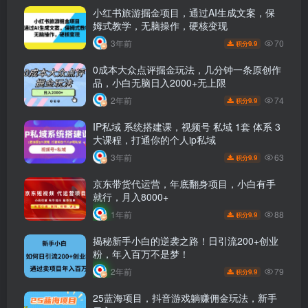
小红书旅游掘金项目，通过AI生成文案，保
姆式教学，无脑操作，硬核变现
70
3年前
9.9
积分
0成本大众点评掘金玩法，几分钟一条原创作
品，小白无脑日入2000+无上限
74
2年前
9.9
积分
IP私域 系统搭建课，视频号 私域 1套 体系 3
大课程，打通你的个人ip私域
63
3年前
9.9
积分
京东带货代运营，年底翻身项目，小白有手
就行，月入8000+
88
1年前
9.9
积分
揭秘新手小白的逆袭之路！日引流200+创业
粉，年入百万不是梦！
79
2年前
9.9
积分
25蓝海项目，抖音游戏躺赚佣金玩法，新手