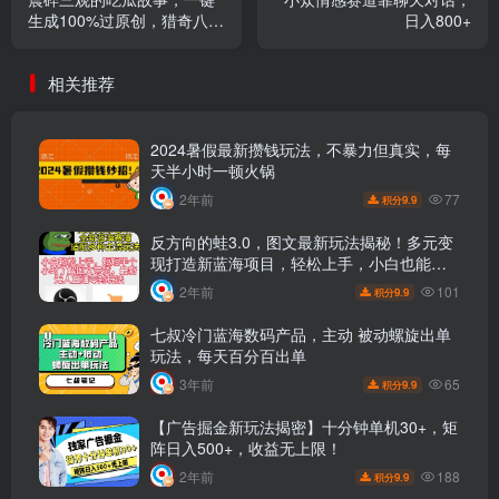
生成100%过原创，猎奇八卦
日入800+
赛道，简单操作日入过千，
可批量
相关推荐
2024暑假最新攒钱玩法，不暴力但真实，每
天半小时一顿火锅
77
2年前
9.9
积分
反方向的蛙3.0，图文最新玩法揭秘！多元变
现打造新蓝海项目，轻松上手，小白也能成
功！
101
2年前
9.9
积分
七叔冷门蓝海数码产品，主动 被动螺旋出单
玩法，每天百分百出单
65
3年前
9.9
积分
【广告掘金新玩法揭密】十分钟单机30+，矩
阵日入500+，收益无上限！
188
2年前
9.9
积分