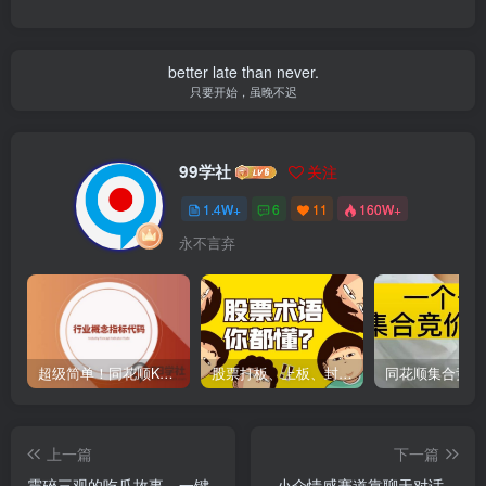
better late than never.
只要开始，虽晚不迟
99学社
关注
1.4W+
6
11
160W+
永不言弃
超级简单！同花顺K线界面显示行业概念指标代码图解
股票打板、上板、封板、翘板、炸板是什么意思？炒股你必须懂的暗语！
上一篇
下一篇
震碎三观的吃瓜故事，一键
小众情感赛道靠聊天对话，