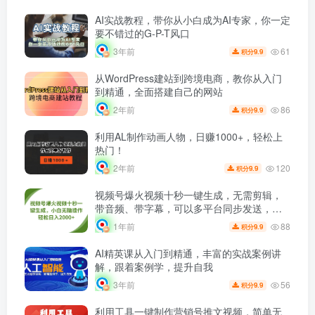
AI实战教程，带你从小白成为AI专家，你一定
要不错过的G-P-T风口
61
3年前
9.9
积分
从WordPress建站到跨境电商，教你从入门
到精通，全面搭建自己的网站
86
2年前
9.9
积分
利用AL制作动画人物，日赚1000+，轻松上
热门！
120
2年前
9.9
积分
视频号爆火视频十秒一键生成，无需剪辑，
带音频、带字幕，可以多平台同步发送，轻
松日入2000+
88
1年前
9.9
积分
AI精英课从入门到精通，丰富的实战案例讲
解，跟着案例学，提升自我
56
3年前
9.9
积分
利用工具一键制作营销号推文视频，简单无