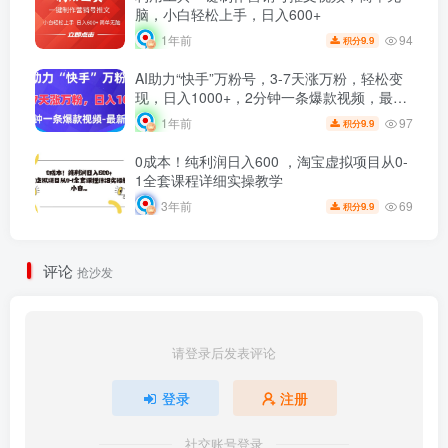
脑，小白轻松上手，日入600+
94
1年前
9.9
积分
AI助力“快手”万粉号，3-7天涨万粉，轻松变
现，日入1000+，2分钟一条爆款视频，最新
技术
97
1年前
9.9
积分
0成本！纯利润日入600 ，淘宝虚拟项目从0-
1全套课程详细实操教学
69
3年前
9.9
积分
评论
抢沙发
请登录后发表评论
登录
注册
社交账号登录