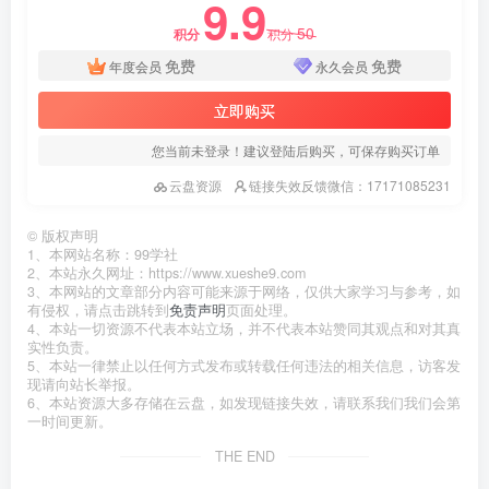
9.9
50
积分
积分
免费
免费
年度会员
永久会员
立即购买
您当前未登录！建议登陆后购买，可保存购买订单
云盘资源
链接失效反馈微信：17171085231
©
版权声明
1、本网站名称：99学社
2、本站永久网址：https://www.xueshe9.com
3、本网站的文章部分内容可能来源于网络，仅供大家学习与参考，如
有侵权，请点击跳转到
免责声明
页面处理。
4、本站一切资源不代表本站立场，并不代表本站赞同其观点和对其真
实性负责。
5、本站一律禁止以任何方式发布或转载任何违法的相关信息，访客发
现请向站长举报。
6、本站资源大多存储在云盘，如发现链接失效，请联系我们我们会第
一时间更新。
THE END