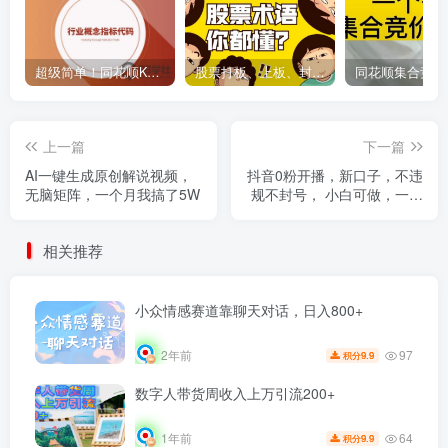
超级简单！同花顺K线界面显示行业概念指标代码图解
股票打板、上板、封板、翘板、炸板是什么意思？炒股你必须懂的暗语！
上一篇
下一篇
AI一键生成原创解说视频，
抖音0粉开播，新口子，不违
无脑矩阵，一个月我搞了5W
规不封号， 小白可做，一天
躺赚3k+
相关推荐
小众情感赛道靠聊天对话，日入800+
97
2年前
9.9
积分
数字人带货周收入上万引流200+
64
1年前
9.9
积分