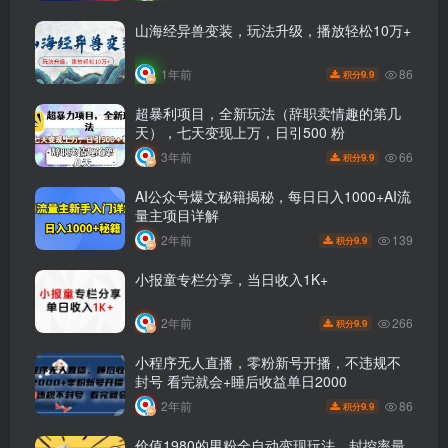
山海经异兽变装，玩法升级，播放轻松10万+
86
1年前
9.9
积分
超暴利项目，全新玩法（辞职卖情趣的第几
天），七天变现上万，日引500 粉
66
3年前
9.9
积分
AI公众号爆文秘籍揭秘，每日日入1000+AI流
量主项目详解
139
2年前
9.9
积分
小报童专栏分享，当日收入1K+
266
2年前
9.9
积分
小程序无人直播，零粉新号开播，不违规不
封号 看完就会+睡后收益单日2000
86
2年前
9.9
积分
价值1980的男粉全自动变现玩法，封控率最