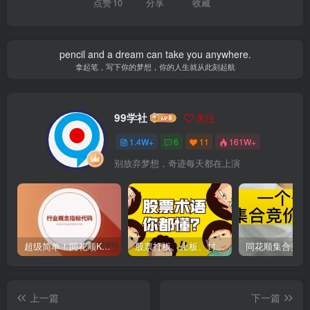
点赞
10
分享
收藏
pencil and a dream can take you anywhere.
拿起笔，写下你的梦想，你的人生就从此刻起航
99学社
关注
1.4W+
6
11
161W+
别放弃梦想，奇迹每天都在上演
超级简单！同花顺K线界面显示行业概念指标代码图解
股票打板、上板、封板、翘板、炸板是什么意思？炒股你必须懂的暗语！
上一篇
下一篇