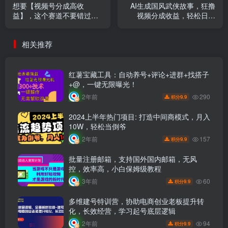
想要【视频号分成高收
AI生成国风武侠故事，狂撸
益】，这个赛道不要错过，
视频分成收益，轻松日入
这个月我的分成收益又3W+
1000+！【可多平台分发】
相关推荐
红薯宝藏工具：自动养号+评论+进群+找搭子
+@，一键无限曝光！
290
2年前
9.9
积分
2024上半年热门项目: 打造中间商模式，月入
10W，轻松当倒爷
157
2年前
9.9
积分
批量注册邮箱，支持国外国内邮箱，无风
控，效率高，小白保姆级教程
60
3年前
9.9
积分
多维建号特训营，协助电商创业老板提升转
化，长效经营，学习起号底层逻辑
94
2年前
9.9
积分