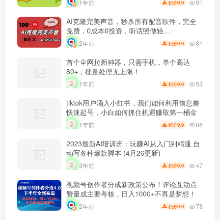
91
1年前
9.9
积分
AI克隆完美声音，秒杀所有配音软件，完全
免费，0成本0投资，听话照做轻…
81
2年前
9.9
积分
首个全网拉新神器，只需手机，单个高达
80+，批量处理无上限！
53
1年前
9.9
积分
tiktok用户涌入小红书，我们如何利用信息差
快速起号，小白如何抓住机遇赚取第一桶金
86
1年前
9.9
积分
2023最新AI培训班：玩赚AI从入门到精通 自
动写各种爆款脚本 (4月26更新)
47
3年前
9.9
积分
视频号创作者分成新政策公布！评论互动点
赞量成主要考核，日入1000+不再是梦想！
78
2年前
9.9
积分