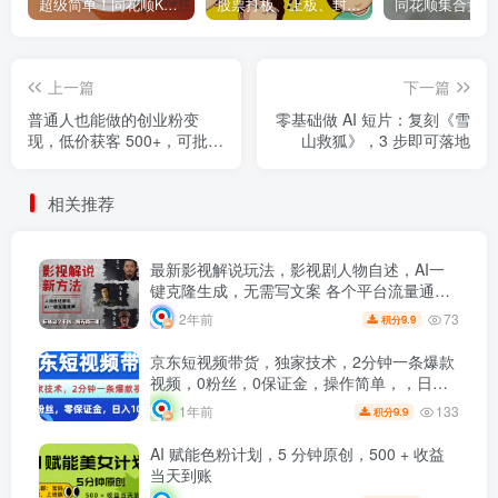
超级简单！同花顺K线界面显示行业概念指标代码图解
股票打板、上板、封板、翘板、炸板是什么意思？炒股你必须懂的暗语！
上一篇
下一篇
普通人也能做的创业粉变
零基础做 AI 短片：复刻《雪
现，低价获客 500+，可批量
山救狐》，3 步即可落地
放大，日入 3000+
相关推荐
最新影视解说玩法，影视剧人物自述，AI一
键克隆生成，无需写文案 各个平台流量通
吃，每天轻松两三张
73
2年前
9.9
积分
京东短视频带货，独家技术，2分钟一条爆款
视频，0粉丝，0保证金，操作简单，，日入
1000+
133
1年前
9.9
积分
AI 赋能色粉计划，5 分钟原创，500 + 收益
当天到账