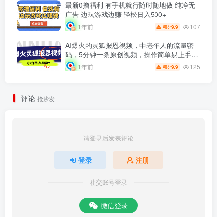
最新0撸福利 有手机就行随时随地做 纯净无
广告 边玩游戏边赚 轻松日入500+
107
1年前
9.9
积分
AI爆火的灵狐报恩视频，中老年人的流量密
码，5分钟一条原创视频，操作简单易上手，
日入500+
125
1年前
9.9
积分
评论
抢沙发
请登录后发表评论
登录
注册
社交账号登录
微信登录