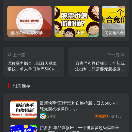
超级简单！同花顺K线界面显示行业概念指标代码图解
股票打板、上板、封板、翘板、炸板是什么意思？炒股你必须懂的暗语！
上一篇
下一篇
语聊暴力掘金，聊聊天就能
百家号AI搬砖项目，全新玩
赚钱，单人单日单产500+，
法出炉，只需要无脑搬运，
小白也能无脑做，
靠复制粘贴，简单发文章，
也能轻松月入10000+
相关推荐
最新快手“王牌竞速”自撸拉新，日入500＋！
纯无脑机械操作，小…
188
2年前
9.9
积分
拼多多·单品爆款班，一个拼多多超级爆款养