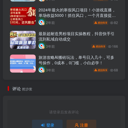
2024年最火的寒假风口项目！小游戏直播，
单场收益5000！抓住风口，一个月直接提
车！
82
2年前
9.9
积分
最新超耐造男粉项目实操教程，抖音快手引
流到私域自动成交
166
3年前
9.9
积分
旅游攻略AI搬砖玩法，单号日入几十，可多
号操作，0成本，0门槛，小白必学！
68
3年前
9.9
积分
评论
抢沙发
请登录后发表评论
登录
注册