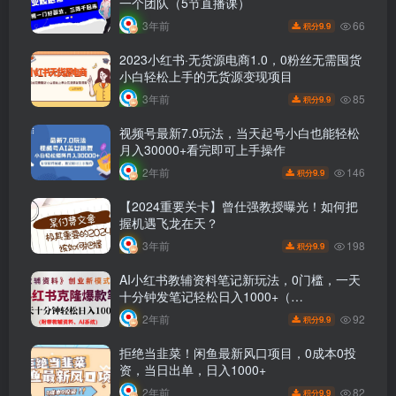
一个团队（5节直播课）
66
3年前
9.9
积分
2023小红书·无货源电商1.0，0粉丝无需囤货
小白轻松上手的无货源变现项目
85
3年前
9.9
积分
视频号最新7.0玩法，当天起号小白也能轻松
月入30000+看完即可上手操作
146
2年前
9.9
积分
【2024重要关卡】曾仕强教授曝光！如何把
握机遇飞龙在天？
198
3年前
9.9
积分
AI小红书教辅资料笔记新玩法，0门槛，一天
十分钟发笔记轻松日入1000+（…
92
2年前
9.9
积分
拒绝当韭菜！闲鱼最新风口项目，0成本0投
资，当日出单，日入1000+
82
2年前
9.9
积分