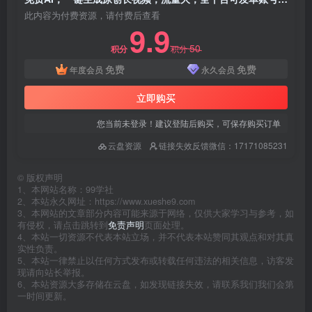
此内容为付费资源，请付费后查看
9.9
50
积分
积分
免费
免费
年度会员
永久会员
立即购买
您当前未登录！建议登陆后购买，可保存购买订单
云盘资源
链接失效反馈微信：17171085231
©
版权声明
1、本网站名称：99学社
2、本站永久网址：https://www.xueshe9.com
3、本网站的文章部分内容可能来源于网络，仅供大家学习与参考，如
有侵权，请点击跳转到
免责声明
页面处理。
4、本站一切资源不代表本站立场，并不代表本站赞同其观点和对其真
实性负责。
5、本站一律禁止以任何方式发布或转载任何违法的相关信息，访客发
现请向站长举报。
6、本站资源大多存储在云盘，如发现链接失效，请联系我们我们会第
一时间更新。