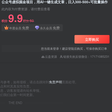
公众号虚拟掘金项目，用AI一键生成文章，日入300-500+可批量操作
此内容为付费资源，请付费后查看
9.9
50
积分
积分
免费
免费
年度会员
永久会员
立即购买
您当前未登录！建议登陆后购买，可保存购买订单
云盘资源
链接失效反馈微信：17171085231
习与参考，如有侵权，请点击跳转到
免责声明
页面处理。
观点和对其真实性负责。
信息，访客发现请向站长举报。
我们我们会第一时间更新。
THE END