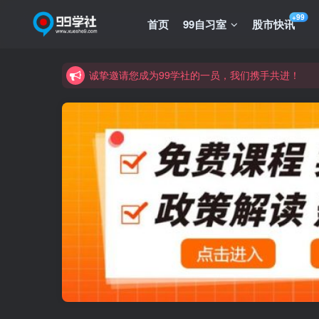
诚挚邀请您成为99学社的一员，我们携手共进！
+99
首页
99自习室
股市快讯
学习路上不孤独，99学社与你同行！分享全网优质
诚挚邀请您成为99学社的一员，我们携手共进！
学习路上不孤独，99学社与你同行！分享全网优质