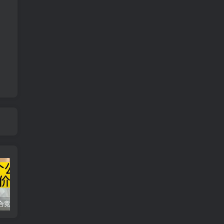
同花顺集合竞价选股公式，一招抓涨停让你秒变打板高手！
2024最新K线训练软件排行榜！股民福利，十款专业分析工具全揭秘！
短线交易必须要懂的术语有哪些？股票分时水上、水下是什么意思？