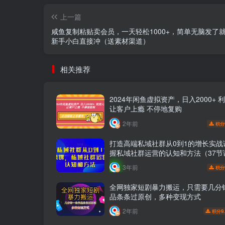
上一篇
咸鱼复制粘贴卖会员，一天轻松1000+，简单无脑发了
新手小白直接冲（送素材渠道）
相关推荐
2024年闲鱼虚拟资产，日入2000+ 
让客户上瘾 不停地复购
2年前
积分
打造高端私域社群从0到1的增长实战
握私域社群运营的认知和方法（37节
3年前
积分
全网独家短剧暴力搬运，只需要几分
品条条过原创，多种变现方式
2年前
9
积分