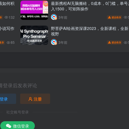
该如何积
最新携程AI无脑搬砖，0成本，0门槛，单号
入1500，可矩阵操作
132
3年前
.9
9.9
积分
小说写作
野菩萨AI绘画资深课2023，全新课程，全新
视野
85
3年前
9.9
9.9
积分
请登录后发表评论
登录
注册
社交账号登录
微信登录