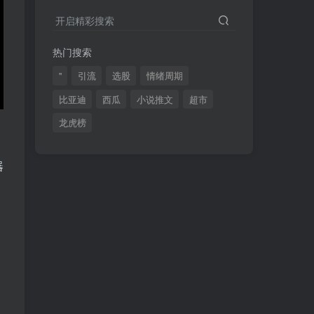
2024最新K线训练软件排行榜！股民福利，十款专业分析工具全揭秘！
4
开启精彩搜索
短线交易必须要懂的术语有哪些？股票分时水上、水下是什么意思？
5
热门搜索
全程图解超详细！何为打板以及打板战法的精髓
6
"
引流
选股
情绪周期
比亚迪
西瓜
小说推文
超市
龙虎榜
(49)
(48)
(46)
(40)
(40)
(38)
器
(37)
(35)
(32)
(32)
(30)
(28)
(25)
(24)
(22)
(21)
(20)
(18)
(16)
(15)
(15)
(14)
(14)
(12)
(12)
(12)
(11)
(10)
(7)
(7)