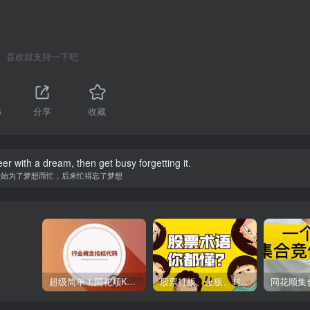
喜欢就支持一下吧
5
分享
收藏
er with a dream, then get busy forgetting it.
开始为了梦想而忙，后来忙得忘了梦想
超级简单！同花顺K线界面显示行业概念指标代码图解
股票打板、上板、封板、翘板、炸板是什么意思？炒股你必须懂的暗语！