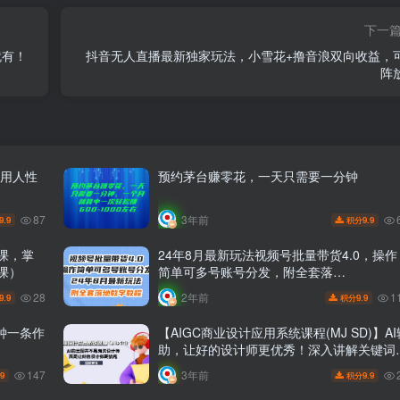
下一
就有！
抖音无人直播最新独家玩法，小雪花+撸音浪双向收益，
阵
利用人性
预约茅台赚零花，一天只需要一分钟
87
3年前
9.9
9.9
积分
课，掌
24年8月最新玩法视频号批量带货4.0，操作
课）
简单可多号账号分发，附全套落…
28
1
2年前
9.9
9.9
积分
钟一条作
【AIGC商业设计应用系统课程(MJ SD)】AI
助，让好的设计师更优秀！深入讲解关键词
化、创意角色、包装设计等技巧！
147
3年前
.9
9.9
积分