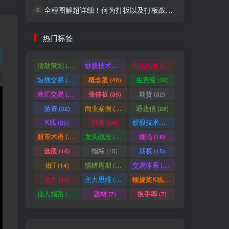
全程图解超详细！何为打板以及打板战法的精髓
6
社交账号登录
热门标签
微信登录
活动策划
炒股技术指标
引流拓客
(49)
(48)
(46)
短线交易
概念股
生意经
(40)
(40)
(38)
七日阅读量排名
外汇交易
涨停板
期货
(37)
(35)
(32)
游资
商业案例
通达信
(32)
(30)
(28)
K线
打板
炒股技术形态
(25)
(24)
(22)
满足你的好奇心
股市术语
龙头战法
缠论
(21)
(20)
(18)
热门文章
最新发布
随机推荐
选股
指标
期权
(16)
(15)
(15)
做T
情绪周期
交易体系
(14)
(14)
(12)
超级简单！同花顺K线界面显示行业概念指标代码图解
1
主力
主力思维
螺旋桨K线
(12)
(12)
(11)
股票打板、上板、封板、翘板、炸板是什么意思？炒股你必须懂的暗语！
2
仙人指路
题材
换手率
(10)
(7)
(7)
同花顺集合竞价选股公式，一招抓涨停让你秒变打板高手！
3