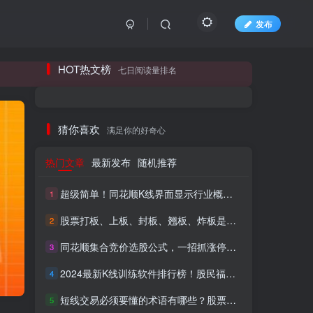
发布
长期更新各大精品创业项目！
HOT热文榜
七日阅读量排名
长期更新各大精品创业项目！
猜你喜欢
满足你的好奇心
热门文章
最新发布
随机推荐
超级简单！同花顺K线界面显示行业概念指标代码图解
1
股票打板、上板、封板、翘板、炸板是什么意思？炒股你必须懂的暗语！
2
同花顺集合竞价选股公式，一招抓涨停让你秒变打板高手！
3
HI！请登录
2024最新K线训练软件排行榜！股民福利，十款专业分析工具全揭秘！
4
短线交易必须要懂的术语有哪些？股票分时水上、水下是什么意思？
登录
注册
5