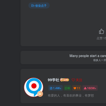
创业点子
点赞
1
Many people start a care
很多人一
99学社
关注
1.4W+
6
11
160W+
有爱的人，有喜欢的事业，有梦想