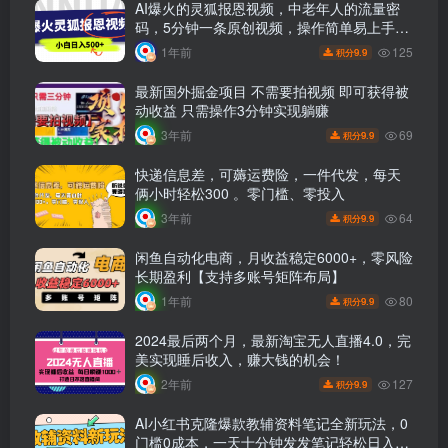
AI爆火的灵狐报恩视频，中老年人的流量密
码，5分钟一条原创视频，操作简单易上手，
日入500+
125
1年前
9.9
积分
最新国外掘金项目 不需要拍视频 即可获得被
动收益 只需操作3分钟实现躺赚
69
3年前
9.9
积分
快递信息差，可薅运费险，一件代发，每天
俩小时轻松300 。零门槛、零投入
64
3年前
9.9
积分
闲鱼自动化电商，月收益稳定6000+，零风险
长期盈利【支持多账号矩阵布局】
80
1年前
9.9
积分
2024最后两个月，最新淘宝无人直播4.0，完
美实现睡后收入，赚大钱的机会！
127
2年前
9.9
积分
AI小红书克隆爆款教辅资料笔记全新玩法，0
门槛0成本，一天十分钟发发笔记轻松日入