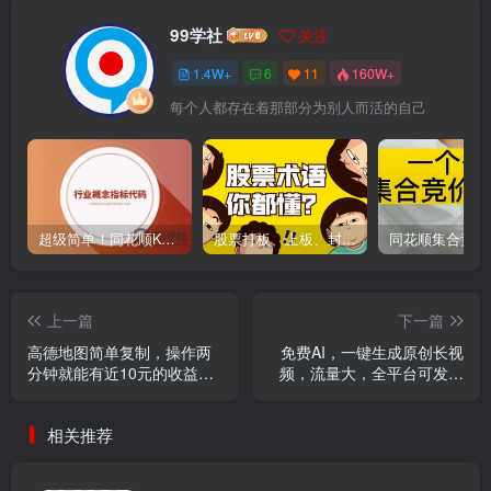
99学社
关注
1.4W+
6
11
160W+
每个人都存在着那部分为别人而活的自己
超级简单！同花顺K线界面显示行业概念指标代码图解
股票打板、上板、封板、翘板、炸板是什么意思？炒股你必须懂的暗语！
上一篇
下一篇
高德地图简单复制，操作两
免费AI，一键生成原创长视
分钟就能有近10元的收益，
频，流量大，全平台可发单
日入500+
账号日入2000+
相关推荐