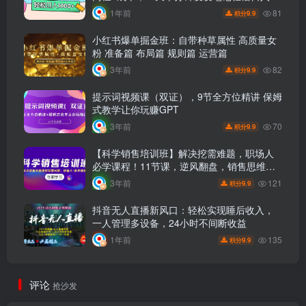
1000+（全新思路+附教辅资料）
81
1年前
9.9
积分
小红书爆单掘金班：自带种草属性 高质量女
粉 准备篇 布局篇 规则篇 运营篇
82
3年前
9.9
积分
提示词视频课（双证），9节全方位精讲 保姆
式教学让你玩赚GPT
70
3年前
9.9
积分
【科学销售培训班】解决挖需难题，职场人
必学课程！11节课，逆风翻盘，销售思维引
流方法揭秘！
121
3年前
9.9
积分
抖音无人直播新风口：轻松实现睡后收入，
一人管理多设备，24小时不间断收益
135
1年前
9.9
积分
评论
抢沙发