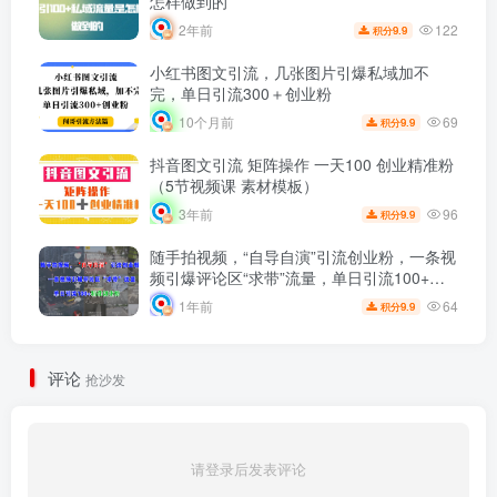
怎样做到的
122
2年前
9.9
积分
小红书图文引流，几张图片引爆私域加不
完，单日引流300＋创业粉
69
10个月前
9.9
积分
抖音图文引流 矩阵操作 一天100 创业精准粉
（5节视频课 素材模板）
96
3年前
9.9
积分
随手拍视频，“自导自演”引流创业粉，一条视
频引爆评论区“求带”流量，单日引流100+精
准创业粉
64
1年前
9.9
积分
评论
抢沙发
请登录后发表评论