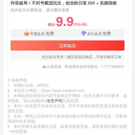
抖音破局！不封号截流玩法，创业粉日涨 200 + 实操指南
此内容为付费资源，请付费后查看
9.9
50
积分
积分
免费
免费
年度会员
永久会员
立即购买
您当前未登录！建议登陆后购买，可保存购买订单
云盘资源
链接失效反馈微信：17171085231
©
版权声明
1、本网站名称：99学社
2、本站永久网址：https://www.xueshe9.com
3、本网站的文章部分内容可能来源于网络，仅供大家学习与参考，如
有侵权，请点击跳转到
免责声明
页面处理。
4、本站一切资源不代表本站立场，并不代表本站赞同其观点和对其真
实性负责。
5、本站一律禁止以任何方式发布或转载任何违法的相关信息，访客发
现请向站长举报。
6、本站资源大多存储在云盘，如发现链接失效，请联系我们我们会第
一时间更新。