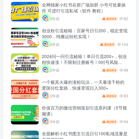
全网独家小红书在群广场加群 小号可批量操
作 可进行引流私域（软件 教程）
82
3年前
9.9
积分
创业粉引流秘籍：百家号日引200，稳定变现
3000，纯搬运轻松实现！
104
3年前
9.9
积分
2024问一问引流秘籍！单日引流200+，创业
粉快速涨！不限制注册账号！0封号风险…
99
2年前
9.9
积分
一个极其火爆的涨粉玩法，一天暴涨千粉的
爱国分红套路，快速变现日入300+
83
2年前
9.9
积分
价值百万的微信营销策划引流系列课（5节视
频课）
94
3年前
9.9
积分
全面解析小红书图文引流日引100私域流量是