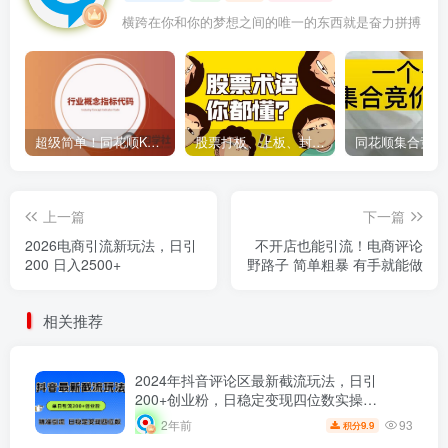
横跨在你和你的梦想之间的唯一的东西就是奋力拼搏
超级简单！同花顺K线界面显示行业概念指标代码图解
股票打板、上板、封板、翘板、炸板是什么意思？炒股你必须懂的暗语！
上一篇
下一篇
2026电商引流新玩法，日引
不开店也能引流！电商评论
200 日入2500+
野路子 简单粗暴 有手就能做
相关推荐
2024年抖音评论区最新截流玩法，日引
200+创业粉，日稳定变现四位数实操…
93
2年前
9.9
积分