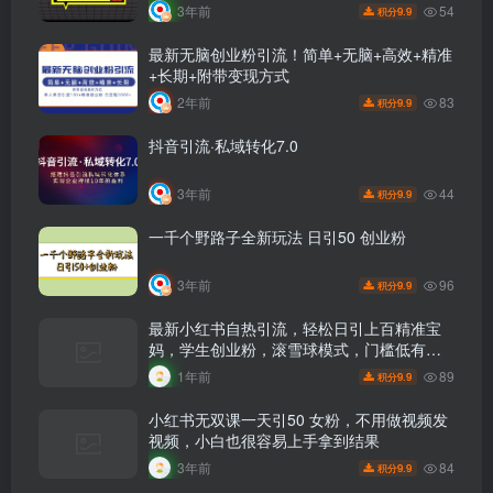
54
3年前
9.9
积分
最新无脑创业粉引流！简单+无脑+高效+精准
+长期+附带变现方式
83
2年前
9.9
积分
抖音引流·私域转化7.0
44
3年前
9.9
积分
一千个野路子全新玩法 日引50 创业粉
96
3年前
9.9
积分
最新小红书自热引流，轻松日引上百精准宝
妈，学生创业粉，滚雪球模式，门槛低有手
就行的一个新规则玩法
89
1年前
9.9
积分
小红书无双课一天引50 女粉，不用做视频发
视频，小白也很容易上手拿到结果
84
3年前
9.9
积分