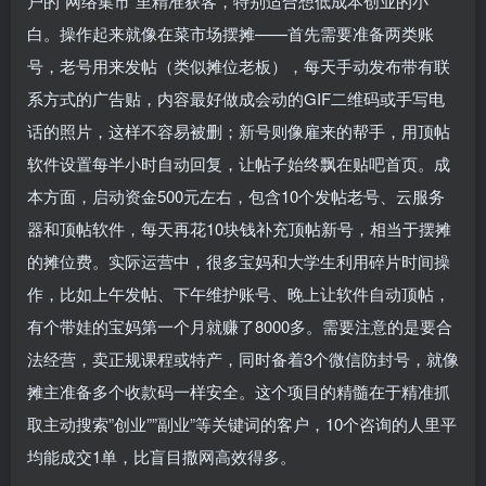
户的”网络集市”里精准获客，特别适合想低成本创业的小
白。操作起来就像在菜市场摆摊——首先需要准备两类账
号，老号用来发帖（类似摊位老板），每天手动发布带有联
系方式的广告贴，内容最好做成会动的GIF二维码或手写电
话的照片，这样不容易被删；新号则像雇来的帮手，用顶帖
软件设置每半小时自动回复，让帖子始终飘在贴吧首页。成
本方面，启动资金500元左右，包含10个发帖老号、云服务
器和顶帖软件，每天再花10块钱补充顶帖新号，相当于摆摊
的摊位费。实际运营中，很多宝妈和大学生利用碎片时间操
作，比如上午发帖、下午维护账号、晚上让软件自动顶帖，
有个带娃的宝妈第一个月就赚了8000多。需要注意的是要合
法经营，卖正规课程或特产，同时备着3个微信防封号，就像
摊主准备多个收款码一样安全。这个项目的精髓在于精准抓
取主动搜索”创业””副业”等关键词的客户，10个咨询的人里平
均能成交1单，比盲目撒网高效得多。