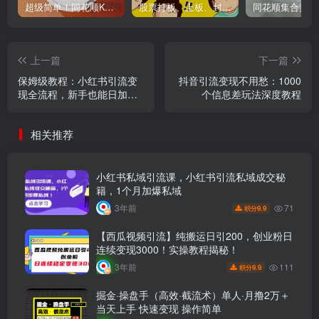
超级简单！同花顺K线界面显示行业概念指标代码图解
股票打板、上板、封板、翘板、炸板是什么意思？炒股你必须懂的暗语！
上一篇
下一篇
保姆级教程：小红书引流变
抖音引流变现不用愁：1000
现全流程，新手也能日加
个信息差玩法深度教程
100+私域好友
相关推荐
小红书私域引流课，小红书引流私域成交秘
籍，1个月加爆私域
71
3年前
9.9
积分
【西瓜视频引流】纯搬运日引200，创业粉日
连续变现3000！实操教程揭秘！
111
3年前
9.9
积分
掘金·操盘手（高效·截流术）单人·月撸2万＋
当天上手 快速变现 操作简单