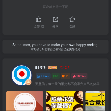
喜欢就支持一下吧
点赞
12
分享
收藏
Sometimes, you have to make your own happy ending.
有时候，只能靠自己书写自己的美好结局
99学社
关注
1.4W+
6
11
160W+
要坚信，每一天的阳光都不会辜负自己的笑容