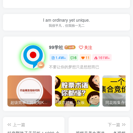
I am ordinary yet unique.
我很平凡，但我独一无二
99学社
关注
1.4W+
6
11
161W+
不要让你的梦想只是想想而已
超级简单！同花顺K线界面显示行业概念指标代码图解
股票打板、上板、封板、翘板、炸板是什么意思？炒股你必须懂的暗语！
上一篇
下一篇
抖音野路子天花板！1000 个
视频号养生赛道，一条视频