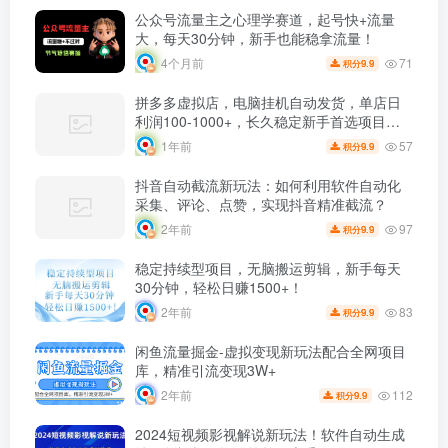
公众号流量主之心理学赛道，起号快+流量
大，每天30分钟，新手也能稳拿流量！
71
4个月前
9.9
积分
拼多多虚拟店，电脑挂机自动发货，单店日
利润100-1000+，长久稳定新手首选项目，
可批量放大操作
57
1年前
9.9
积分
抖音自动截流新玩法：如何利用软件自动化
采集、评论、点赞，实现抖音精准截流？
97
2年前
9.9
积分
稳定持续型项目，无脑搬运剪辑，新手每天
30分钟，轻松日赚1500+！
83
2年前
9.9
积分
闲鱼流量掘金-虚拟变现新玩法配合全网项目
库，精准引流变现3W+
112
2年前
9.9
积分
2024短视频影视解说新玩法！软件自动生成