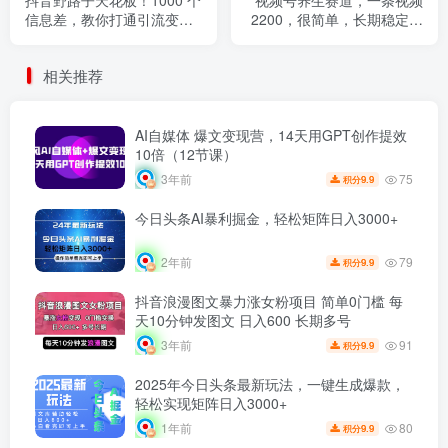
信息差，教你打通引流变现
2200，很简单，长期稳定可
任督二脉
做，有人月入3w+
相关推荐
AI自媒体 爆文变现营，14天用GPT创作提效
10倍（12节课）
75
3年前
9.9
积分
今日头条AI暴利掘金，轻松矩阵日入3000+
79
2年前
9.9
积分
抖音浪漫图文暴力涨女粉项目 简单0门槛 每
天10分钟发图文 日入600 长期多号
91
3年前
9.9
积分
2025年今日头条最新玩法，一键生成爆款，
轻松实现矩阵日入3000+
80
1年前
9.9
积分