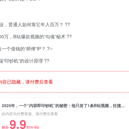
业，普通人如何靠它年入百万？ ??
00万，B站爆款视频的“勾魂”秘术 ??
一个值钱的“师傅”IP？ ?✨
端“印钞机”的设计原理 ??
内容已隐藏，请付费后查看
2025年，一个“内容即印钞机”的秘密：他只发了1条B站视频，狂揽1500万播放，30天变现200万！，国学赛道，玄学副业。
此内容为付费资源，请付费后查看
9.9
50
积分
积分