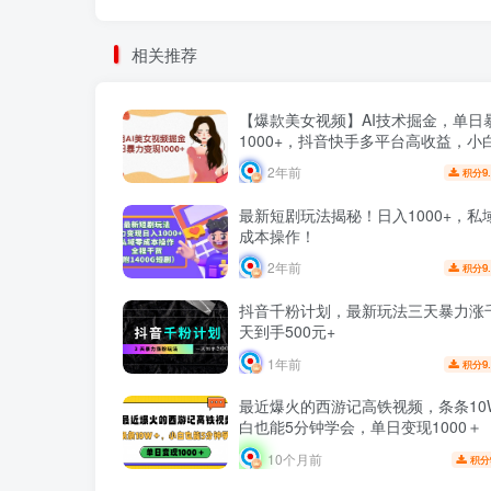
相关推荐
【爆款美女视频】AI技术掘金，单日
1000+，抖音快手多平台高收益，小
就完…
2年前
9
积分
最新短剧玩法揭秘！日入1000+，私
成本操作！
2年前
9
积分
抖音千粉计划，最新玩法三天暴力涨
天到手500元+
1年前
9
积分
最近爆火的西游记高铁视频，条条10
白也能5分钟学会，单日变现1000＋
10个月前
积分