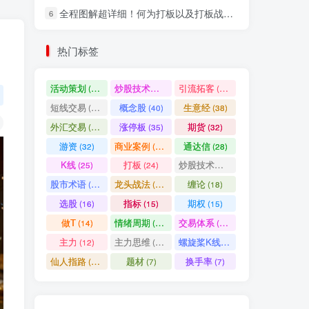
全程图解超详细！何为打板以及打板战法的精髓
6
社交账号登录
，
热门标签
微信登录
活动策划
炒股技术指标
引流拓客
(49)
(48)
(46)
短线交易
概念股
生意经
(40)
(40)
(38)
七日阅读量排名
外汇交易
涨停板
期货
(37)
(35)
(32)
游资
商业案例
通达信
(32)
(30)
(28)
K线
打板
炒股技术形态
(25)
(24)
(22)
满足你的好奇心
股市术语
龙头战法
缠论
(21)
(20)
(18)
热门文章
最新发布
随机推荐
选股
指标
期权
(16)
(15)
(15)
做T
情绪周期
交易体系
(14)
(14)
(12)
超级简单！同花顺K线界面显示行业概念指标代码图解
1
主力
主力思维
螺旋桨K线
(12)
(12)
(11)
股票打板、上板、封板、翘板、炸板是什么意思？炒股你必须懂的暗语！
2
仙人指路
题材
换手率
(10)
(7)
(7)
同花顺集合竞价选股公式，一招抓涨停让你秒变打板高手！
3