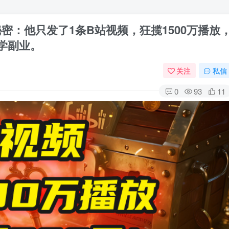
秘密：他只发了1条B站视频，狂揽1500万播放
玄学副业。
关注
私信
0
93
11