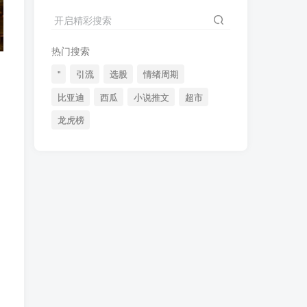
2024最新K线训练软件排行榜！股民福利，十款专业分析工具全揭秘！
4
开启精彩搜索
短线交易必须要懂的术语有哪些？股票分时水上、水下是什么意思？
5
热门搜索
全程图解超详细！何为打板以及打板战法的精髓
6
"
引流
选股
情绪周期
比亚迪
西瓜
小说推文
超市
龙虎榜
】
(49)
(48)
(46)
(40)
(40)
(38)
(37)
(35)
(32)
(32)
(30)
(28)
(25)
(24)
(22)
(21)
(20)
(18)
(16)
(15)
(15)
(14)
(14)
(12)
(12)
(12)
(11)
(10)
(7)
(7)