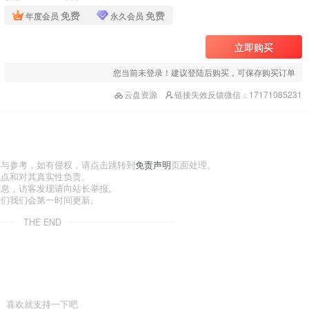
免费
免费
年度会员
永久会员
立即购买
您当前未登录！建议登陆后购买，可保存购买订单
云盘资源
链接失效反馈微信：17171085231
习与参考，如有侵权，请点击跳转到
免责声明
页面处理。
观点和对其真实性负责。
信息，访客发现请向站长举报。
我们我们会第一时间更新。
THE END
喜欢就支持一下吧