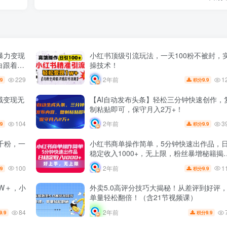
暴力变现
小红书顶级引流玩法，一天100粉不被封，
白跟着干
操技术！
229
1
2年前
.9
9.9
积分
域变现无
【AI自动发布头条】轻松三分钟快速创作，
制粘贴即可，保守月入2万+！
104
3
2年前
.9
9.9
积分
千粉，一
小红书商单操作简单，5分钟快速出作品，
稳定收入1000+，无上限，粉丝暴增秘籍揭
秘！
100
1
2年前
.9
9.9
积分
W＋，小
外卖5.0高评分技巧大揭秘！从差评到好评
单量轻松翻倍！（含21节视频课）
84
2年前
9.9
9.9
积分