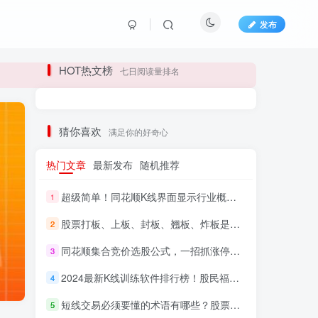
发布
长期更新各大精品创业项目！
HOT热文榜
七日阅读量排名
长期更新各大精品创业项目！
猜你喜欢
满足你的好奇心
热门文章
最新发布
随机推荐
超级简单！同花顺K线界面显示行业概念指标代码图解
1
股票打板、上板、封板、翘板、炸板是什么意思？炒股你必须懂的暗语！
2
同花顺集合竞价选股公式，一招抓涨停让你秒变打板高手！
3
HI！请登录
2024最新K线训练软件排行榜！股民福利，十款专业分析工具全揭秘！
4
短线交易必须要懂的术语有哪些？股票分时水上、水下是什么意思？
登录
注册
5