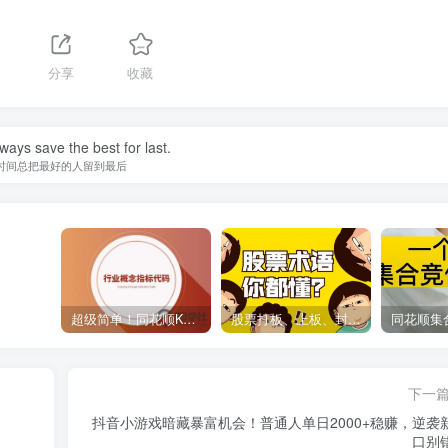
1
分享
收藏
ways save the best for last.
时间总把最好的人留到最后
超级简单！同花顺K线界面显示行业概念指标代码图解
股票打板、上板、封板、翘板、炸板是什么意思？炒股你必须懂的暗语！
下一
抖音小游戏暗藏暴富机会！普通人单日2000+稳赚，逆袭
口别