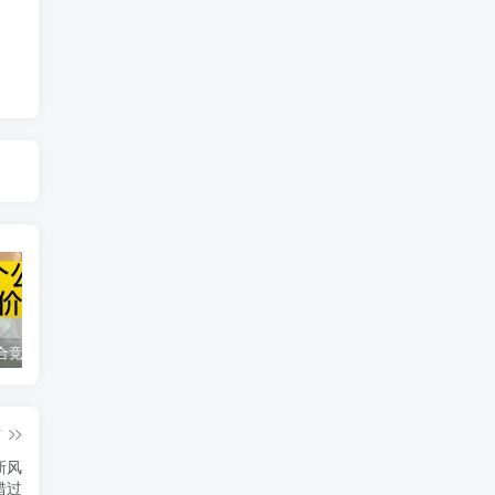
同花顺集合竞价选股公式，一招抓涨停让你秒变打板高手！
2024最新K线训练软件排行榜！股民福利，十款专业分析工具全揭秘！
短线交易必须要懂的术语有哪些？股票分时水上、水下是什么意思？
篇
新风
错过