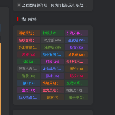
全程图解超详细！何为打板以及打板战法的精髓
6
社交账号登录
热门标签
微信登录
活动策划
炒股技术指标
引流拓客
(49)
(48)
(46)
短线交易
概念股
生意经
(40)
(40)
(38)
七日阅读量排名
外汇交易
涨停板
期货
(37)
(35)
(32)
游资
商业案例
通达信
(32)
(30)
(28)
K线
打板
炒股技术形态
(25)
(24)
(22)
满足你的好奇心
股市术语
龙头战法
缠论
(21)
(20)
(18)
热门文章
最新发布
随机推荐
选股
指标
期权
(16)
(15)
(15)
做T
情绪周期
交易体系
(14)
(14)
(12)
超级简单！同花顺K线界面显示行业概念指标代码图解
1
主力
主力思维
螺旋桨K线
(12)
(12)
(11)
股票打板、上板、封板、翘板、炸板是什么意思？炒股你必须懂的暗语！
2
仙人指路
题材
换手率
(10)
(7)
(7)
同花顺集合竞价选股公式，一招抓涨停让你秒变打板高手！
3