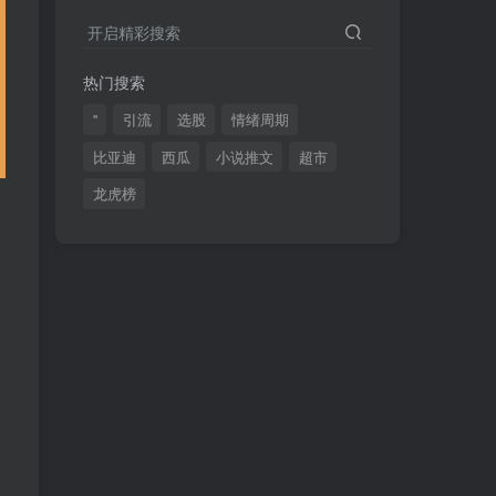
2024最新K线训练软件排行榜！股民福利，十款专业分析工具全揭秘！
4
开启精彩搜索
短线交易必须要懂的术语有哪些？股票分时水上、水下是什么意思？
5
热门搜索
全程图解超详细！何为打板以及打板战法的精髓
6
"
引流
选股
情绪周期
比亚迪
西瓜
小说推文
超市
龙虎榜
(49)
(48)
(46)
(40)
(40)
(38)
(37)
(35)
(32)
(32)
(30)
(28)
(25)
(24)
(22)
(21)
(20)
(18)
(16)
(15)
(15)
(14)
(14)
(12)
(12)
(12)
(11)
(10)
(7)
(7)