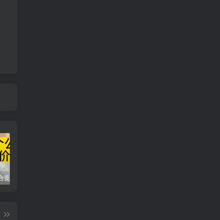
同花顺集合竞价选股公式，一招抓涨停让你秒变打板高手！
2024最新K线训练软件排行榜！股民福利，十款专业分析工具全揭秘！
短线交易必须要懂的术语有哪些？股票分时水上、水下是什么意思？
篇