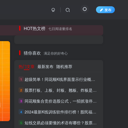
发布
长期更新各大精品创业项目！
HOT热文榜
七日阅读量排名
长期更新各大精品创业项目！
猜你喜欢
满足你的好奇心
热门文章
最新发布
随机推荐
超级简单！同花顺K线界面显示行业概念指标代码图解
1
股票打板、上板、封板、翘板、炸板是什么意思？炒股你必须懂的暗语！
2
同花顺集合竞价选股公式，一招抓涨停让你秒变打板高手！
3
HI！请登录
2024最新K线训练软件排行榜！股民福利，十款专业分析工具全揭秘！
4
短线交易必须要懂的术语有哪些？股票分时水上、水下是什么意思？
登录
注册
5