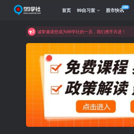
诚挚邀请您成为99学社的一员，我们携手共进！
+99
首页
99自习室
股市快讯
学习路上不孤独，99学社与你同行！分享全网优质
诚挚邀请您成为99学社的一员，我们携手共进！
学习路上不孤独，99学社与你同行！分享全网优质