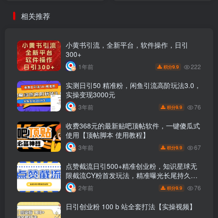
相关推荐
小黄书引流，全新平台，软件操作，日引
300+
222
1年前
9.9
积分
实测日引50 精准粉，闲鱼引流高阶玩法3.0，
实操变现3000元
76
3年前
9.9
积分
收费368元的最新贴吧顶帖软件，一键傻瓜式
使用【顶帖脚本 使用教程】
67
3年前
9.9
积分
点赞截流日引500+精准创业粉，知识星球无
限截流CY粉首发玩法，精准曝光长尾持久，
日进线500+
76
2年前
9.9
积分
日引创业粉 100 b 站全套打法【实操视频】