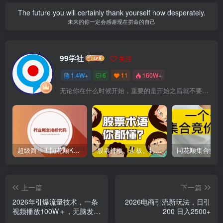
The future you will certainly thank yourself now desperately.
未来的你一定会感谢现在拼命的自己
99学社
关注
1.4W+
6
11
160W+
无论你在什么时候开始，重要的是开始之后就不要停止
超级简单！同花顺K线界面显示行业概念指标代码图解
股票打板、上板、封板、翘板、炸板是什么意思？炒股你必须懂的暗语！
上一篇
下一篇
2026年引爆流量技术，一条
2026电商引流新玩法，日引
视频播放100W＋，无脑发，
200 日入2500+
小白轻松上手