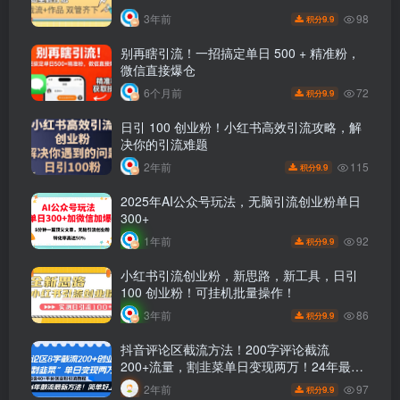
98
3年前
9.9
积分
别再瞎引流！一招搞定单日 500 + 精准粉，
微信直接爆仓
72
6个月前
9.9
积分
日引 100 创业粉！小红书高效引流攻略，解
决你的引流难题
115
2年前
9.9
积分
2025年AI公众号玩法，无脑引流创业粉单日
300+
92
1年前
9.9
积分
小红书引流创业粉，新思路，新工具，日引
100 创业粉！可挂机批量操作！
86
3年前
9.9
积分
抖音评论区截流方法！200字评论截流
200+流量，割韭菜单日变现两万！24年最
新！
97
2年前
9.9
积分