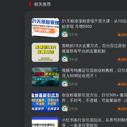
相关推荐
21天精准涨粉变现干货大课：从10
始变现 月增5000
3年前
积分
剪映的13大去重方式，百分百过原创
规避所有平台的去重机制
3年前
积分
视频号纯搬运引流创业粉教程，日引3
月入50W近在咫尺！
2年前
积分
创业粉最新引流方法，日引500+ 傻
作，不封号，不违规，可批量操作（
发）
2年前
积分
小红书各行业引流玩法，从养号到制
等，一条龙分享给你