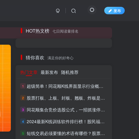
发布
长期更新各大精品创业项目！
HOT热文榜
七日阅读量排名
长期更新各大精品创业项目！
猜你喜欢
满足你的好奇心
热门文章
最新发布
随机推荐
超级简单！同花顺K线界面显示行业概念指标代码图解
1
股票打板、上板、封板、翘板、炸板是什么意思？炒股你必须懂的暗语！
2
同花顺集合竞价选股公式，一招抓涨停让你秒变打板高手！
3
HI！请登录
2024最新K线训练软件排行榜！股民福利，十款专业分析工具全揭秘！
4
短线交易必须要懂的术语有哪些？股票分时水上、水下是什么意思？
登录
注册
5