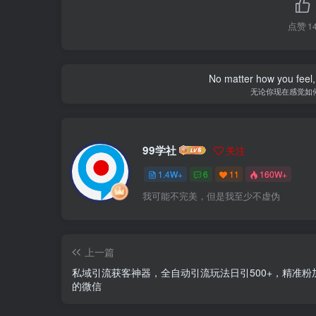
点赞
1
No matter how you feel,
无论你现在感觉如
99学社
关注
1.4W+
6
11
160W+
我可能不完美，但是我至少不虚伪
上一篇
私域引流获客神器，全自动引流玩法日引500+，精准粉
的微信