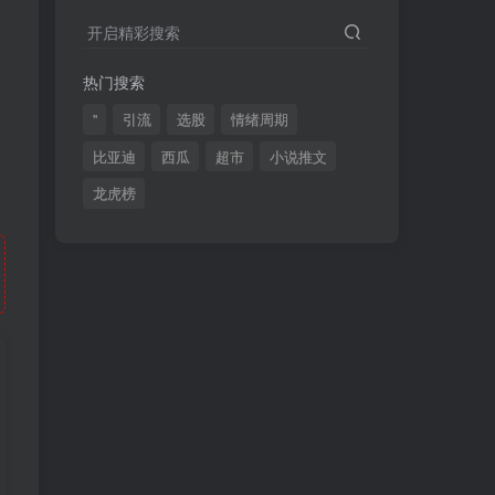
2024最新K线训练软件排行榜！股民福利，十款专业分析工具全揭秘！
4
开启精彩搜索
短线交易必须要懂的术语有哪些？股票分时水上、水下是什么意思？
5
热门搜索
全程图解超详细！何为打板以及打板战法的精髓
6
"
引流
选股
情绪周期
比亚迪
西瓜
超市
小说推文
龙虎榜
(49)
(48)
(46)
(40)
(40)
(38)
(37)
(35)
(32)
(32)
(30)
(28)
(25)
(24)
(22)
(21)
(20)
(18)
(16)
(15)
(15)
(14)
(14)
(12)
(12)
(12)
(11)
(10)
(7)
(7)