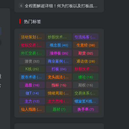
全程图解超详细！何为打板以及打板战法的精髓
6
社交账号登录
热门标签
微信登录
活动策划
炒股技术指标
引流拓客
(49)
(48)
(46)
短线交易
概念股
生意经
(40)
(40)
(38)
七日阅读量排名
外汇交易
涨停板
期货
(37)
(35)
(32)
游资
商业案例
通达信
(32)
(30)
(28)
K线
打板
炒股技术形态
(25)
(24)
(22)
满足你的好奇心
重
股市术语
龙头战法
缠论
(21)
(20)
(18)
热门文章
最新发布
随机推荐
常
选股
指标
期权
(16)
(15)
(15)
做T
情绪周期
交易体系
(14)
(14)
(12)
超级简单！同花顺K线界面显示行业概念指标代码图解
1
主力
主力思维
螺旋桨K线
(12)
(12)
(11)
股票打板、上板、封板、翘板、炸板是什么意思？炒股你必须懂的暗语！
2
仙人指路
题材
换手率
(10)
(7)
(7)
同花顺集合竞价选股公式，一招抓涨停让你秒变打板高手！
3