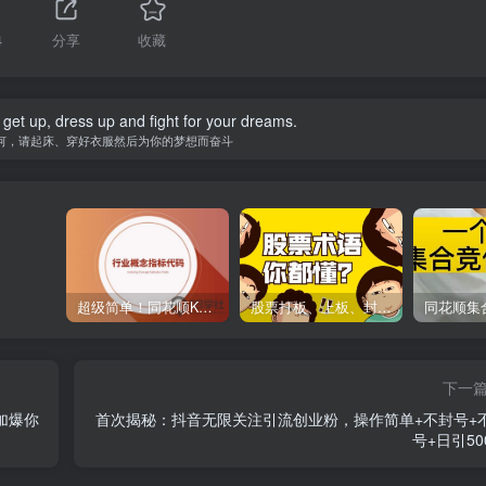
4
分享
收藏
 get up, dress up and fight for your dreams.
何，请起床、穿好衣服然后为你的梦想而奋斗
超级简单！同花顺K线界面显示行业概念指标代码图解
股票打板、上板、封板、翘板、炸板是什么意思？炒股你必须懂的暗语！
下一
加爆你
首次揭秘：抖音无限关注引流创业粉，操作简单+不封号+
号+日引50