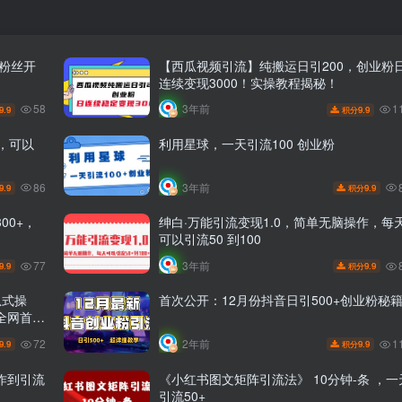
位粉丝开
【西瓜视频引流】纯搬运日引200，创业粉
连续变现3000！实操教程揭秘！
58
1
3年前
9.9
9.9
积分
，可以
利用星球，一天引流100 创业粉
86
3年前
9.9
9.9
积分
00+，
绅白·万能引流变现1.0，简单无脑操作，每
可以引流50 到100
77
3年前
9.9
9.9
积分
瓜式操
首次公开：12月份抖音日引500+创业粉秘
全网首
72
1
2年前
9.9
9.9
积分
作到引流
《小红书图文矩阵引流法》 10分钟-条 ，一
引流50+