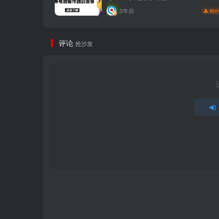
3年前
积分
评论
抢沙发