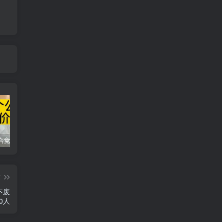
同花顺集合竞价选股公式，一招抓涨停让你秒变打板高手！
2024最新K线训练软件排行榜！股民福利，十款专业分析工具全揭秘！
短线交易必须要懂的术语有哪些？股票分时水上、水下是什么意思？
篇
不废
0人