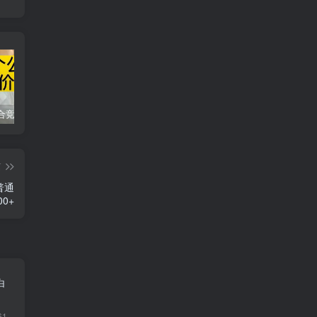
同花顺集合竞价选股公式，一招抓涨停让你秒变打板高手！
2024最新K线训练软件排行榜！股民福利，十款专业分析工具全揭秘！
短线交易必须要懂的术语有哪些？股票分时水上、水下是什么意思？
篇
普通
00+
白
61