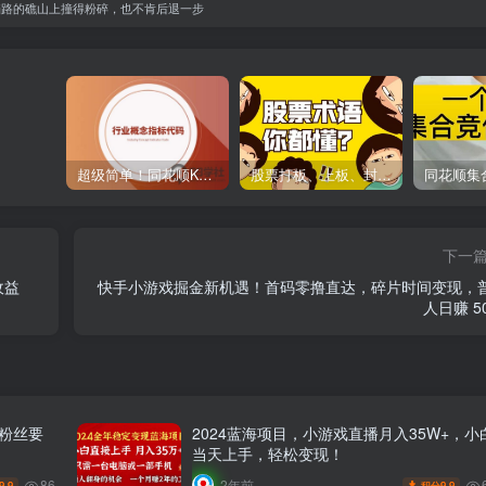
挡路的礁山上撞得粉碎，也不肯后退一步
超级简单！同花顺K线界面显示行业概念指标代码图解
股票打板、上板、封板、翘板、炸板是什么意思？炒股你必须懂的暗语！
下一
收益
快手小游戏掘金新机遇！首码零撸直达，碎片时间变现，
人日赚 5
无粉丝要
2024蓝海项目，小游戏直播月入35W+，小
当天上手，轻松变现！
86
2年前
9.9
9.9
积分