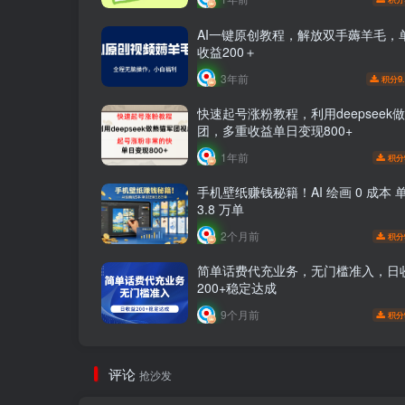
AI一键原创教程，解放双手薅羊毛，
收益200＋
3年前
9
积分
快速起号涨粉教程，利用deepseek
团，多重收益单日变现800+
1年前
积分
手机壁纸赚钱秘籍！AI 绘画 0 成本 
3.8 万单
2个月前
积分
简单话费代充业务，无门槛准入，日
200+稳定达成
9个月前
积分
评论
抢沙发