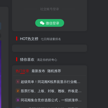
社交账号登录
微信登录
HOT热文榜
七日阅读量排名
猜你喜欢
满足你的好奇心
热门文章
最新发布
随机推荐
超级简单！同花顺K线界面显示行业概念指标代码图解
1
股票打板、上板、封板、翘板、炸板是什么意思？炒股你必须懂的暗语！
2
同花顺集合竞价选股公式，一招抓涨停让你秒变打板高手！
3