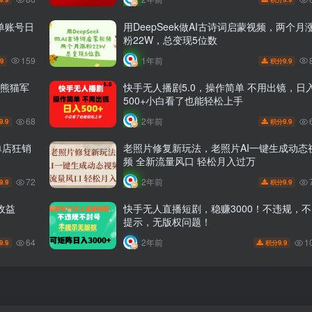
单账号日
用DeepSeek做AI古诗词启蒙视频，两个月
粉22W，总变现5位数
159
1年前
.9
9.9
积分
做熊猫军
快手无人播剧5.0，操作简单 不用出镜，日
500+小白看了也能轻松上手
68
2年前
9.9
9.9
积分
单店狂销
老照片修复新玩法，老照片AI一键生成动态
频 全新流量风口 轻松月入过万
72
2年前
9.9
9.9
积分
收益
快手无人直播短剧，稳赚3000！不违规，不
提示，无版权问题！
64
1
2年前
9.9
9.9
积分