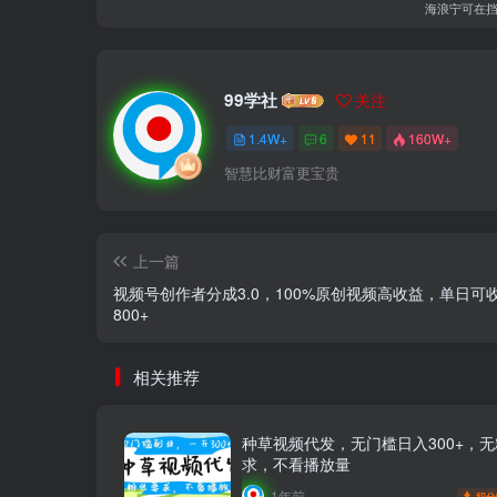
海浪宁可在
99学社
关注
1.4W+
6
11
160W+
智慧比财富更宝贵
上一篇
视频号创作者分成3.0，100%原创视频高收益，单日可
800+
相关推荐
种草视频代发，无门槛日入300+，
求，不看播放量
1年前
积分