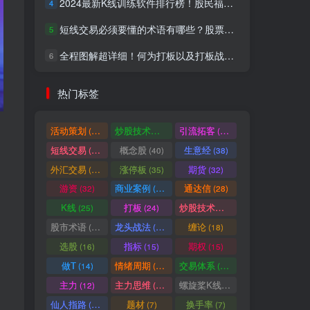
2024最新K线训练软件排行榜！股民福利，十款专业分析工具全揭秘！
4
短线交易必须要懂的术语有哪些？股票分时水上、水下是什么意思？
5
全程图解超详细！何为打板以及打板战法的精髓
6
热门标签
活动策划
炒股技术指标
引流拓客
(49)
(48)
(46)
短线交易
概念股
生意经
(40)
(40)
(38)
外汇交易
涨停板
期货
(37)
(35)
(32)
游资
商业案例
通达信
(32)
(30)
(28)
K线
打板
炒股技术形态
(25)
(24)
(22)
股市术语
龙头战法
缠论
(21)
(20)
(18)
选股
指标
期权
(16)
(15)
(15)
做T
情绪周期
交易体系
(14)
(14)
(12)
主力
主力思维
螺旋桨K线
(12)
(12)
(11)
仙人指路
题材
换手率
(10)
(7)
(7)