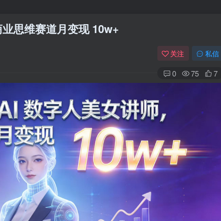
业思维赛道月变现 10w+
关注
私信
0
75
7