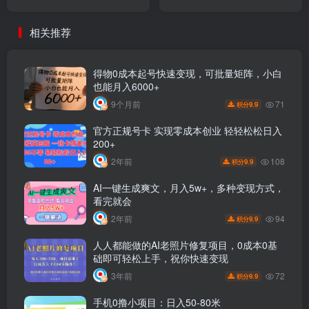
1000+
相关推荐
得物0成本起号快速变现，可批量矩阵，小白
也能月入6000+
71
9个月前
9.9
积分
官方正规号卡 实现零成本创业 轻轻松松日入
200+
108
2年前
9.9
积分
AI一键生成爽文，月入5w+，多种变现方式，
看完就会
94
2年前
9.9
积分
人人都能做的AI老照片修复项目，0成本0基
础即可轻松上手，祝你快速变现
72
3年前
9.9
积分
手机0撸小项目：日入50-80米