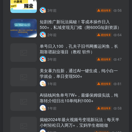
56
3年前
9.9
积分
短剧推广新玩法揭秘！零成本操作日入
500+，私域变现无门槛（附600G短剧资源）
64
2年前
9.9
积分
单号日入100 ，孔夫子旧书网搬运闲鱼，长
期靠谱副业项目（教程 软件）
47
3年前
9.9
积分
美女暴力拉新，通过AI一键生成，纯小白一
学就会，单日变现500+
81
1年前
9.9
积分
AI搞钱闲鱼单号7W+，最爆保姆级实战，纯
靠转介绍日出10单纯利1000+
58
1年前
9.9
积分
揭秘2024年最火视频号变现新玩法：每天半
小时轻松日入两万+，宝妈学生都能做