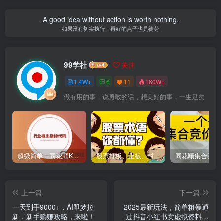
A good idea without action is worth nothing.
如果没有切实执行，再好的点子也是徒劳
99学社
关注
1.4W+
6
11
160W+
做有用的事，说勇敢的话，想美好的事，一生足矣
超级简单！同花顺K线界面显示行业概念指标代码图解
股票打板、上板、封板、翘板、炸板是什么意思？炒股你必须懂的暗语！
上一篇
下一篇
一天到手9000+，AI即梦拉
2025最新玩法，简单粗暴通
新，新手躺赚攻略，来啦！
过抖音小红书卖虚拟资料日