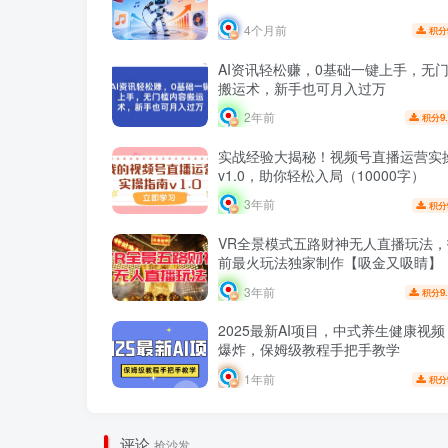
4个月前
积分
AI资讯轻松赚，0基础一键上手，无
搬运术，新手也可月入过万
2年前
9
积分
实战经验大揭秘！视频号直播运营实
v1.0，助你轻松入局（10000字）
3年前
积分
VR全景模式五路财神无人直播玩法
前最火玩法独家制作【吸金又吸睛】
3年前
9
积分
2025最新AI项目，中式养生健康视
爆炸，保姆级教程手把手教学
1年前
积分
评论
抢沙发