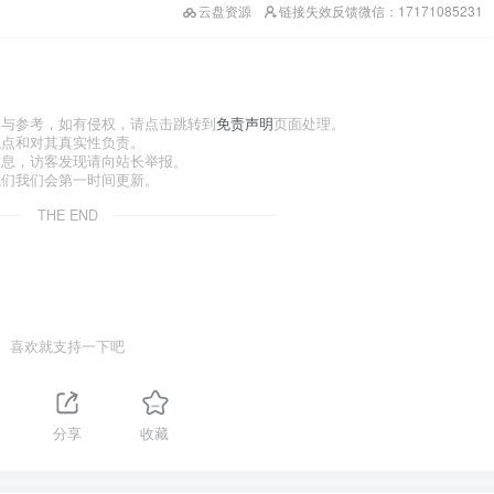
云盘资源
链接失效反馈微信：17171085231
习与参考，如有侵权，请点击跳转到
免责声明
页面处理。
观点和对其真实性负责。
信息，访客发现请向站长举报。
我们我们会第一时间更新。
THE END
喜欢就支持一下吧
分享
收藏