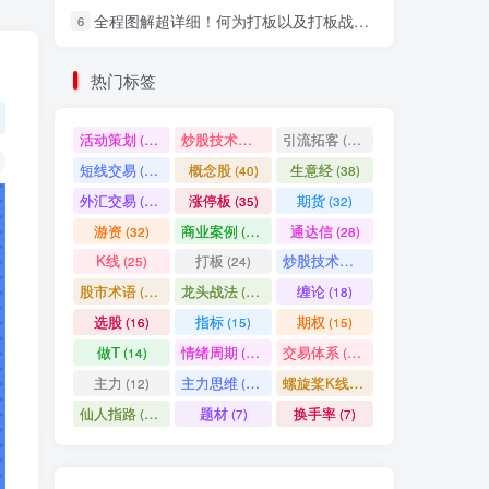
全程图解超详细！何为打板以及打板战法的精髓
6
社交账号登录
热门标签
微信登录
活动策划
炒股技术指标
引流拓客
(49)
(48)
(46)
短线交易
概念股
生意经
(40)
(40)
(38)
七日阅读量排名
外汇交易
涨停板
期货
(37)
(35)
(32)
游资
商业案例
通达信
(32)
(30)
(28)
K线
打板
炒股技术形态
(25)
(24)
(22)
满足你的好奇心
股市术语
龙头战法
缠论
(21)
(20)
(18)
热门文章
最新发布
随机推荐
选股
指标
期权
(16)
(15)
(15)
做T
情绪周期
交易体系
(14)
(14)
(12)
超级简单！同花顺K线界面显示行业概念指标代码图解
1
主力
主力思维
螺旋桨K线
(12)
(12)
(11)
股票打板、上板、封板、翘板、炸板是什么意思？炒股你必须懂的暗语！
2
仙人指路
题材
换手率
(10)
(7)
(7)
同花顺集合竞价选股公式，一招抓涨停让你秒变打板高手！
3