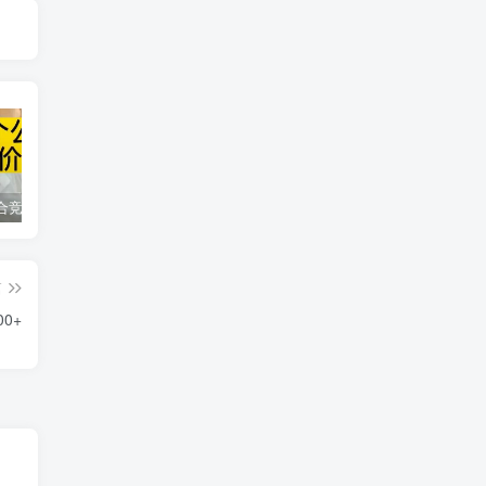
同花顺集合竞价选股公式，一招抓涨停让你秒变打板高手！
2024最新K线训练软件排行榜！股民福利，十款专业分析工具全揭秘！
短线交易必须要懂的术语有哪些？股票分时水上、水下是什么意思？
篇
0+