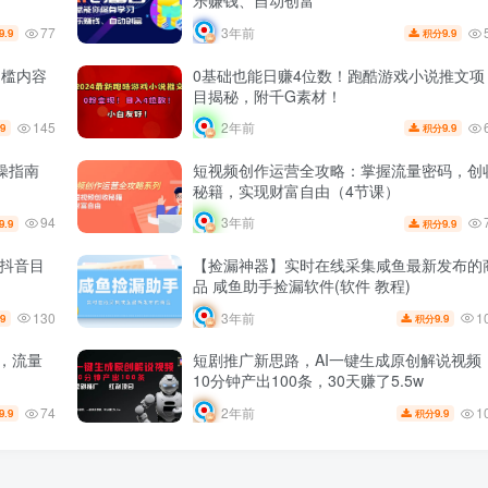
乐赚钱、自动创富
77
3年前
9.9
9.9
积分
门槛内容
0基础也能日赚4位数！跑酷游戏小说推文项
目揭秘，附千G素材！
145
2年前
.9
9.9
积分
操指南
短视频创作运营全攻略：掌握流量密码，创
秘籍，实现财富自由（4节课）
94
3年前
9.9
9.9
积分
，抖音目
【捡漏神器】实时在线采集咸鱼最新发布的
品 咸鱼助手捡漏软件(软件 教程)
130
1
3年前
.9
9.9
积分
频，流量
短剧推广新思路，AI一键生成原创解说视频
10分钟产出100条，30天赚了5.5w
74
1
2年前
9.9
9.9
积分