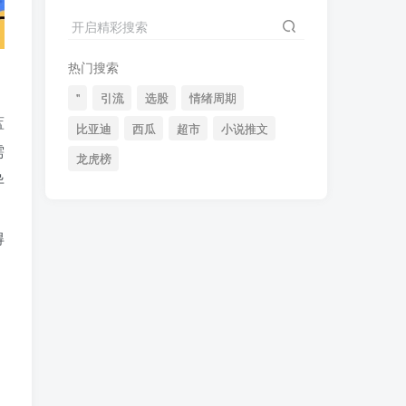
2024最新K线训练软件排行榜！股民福利，十款专业分析工具全揭秘！
4
开启精彩搜索
短线交易必须要懂的术语有哪些？股票分时水上、水下是什么意思？
5
热门搜索
全程图解超详细！何为打板以及打板战法的精髓
6
"
引流
选股
情绪周期
蓝
比亚迪
西瓜
超市
小说推文
需
龙虎榜
(49)
(48)
(46)
异
(40)
(40)
(38)
，
(37)
(35)
(32)
得
(32)
(30)
(28)
(25)
(24)
(22)
，
(21)
(20)
(18)
(16)
(15)
(15)
(14)
(14)
(12)
(12)
(12)
(11)
(10)
(7)
(7)