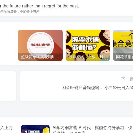
r the future rather than regret for the past.
如果后悔过去，不如奋斗将来
超级简单！同花顺K线界面显示行业概念指标代码图解
股票打板、上板、封板、翘板、炸板是什么意思？炒股你必须懂的暗语！
下一
闲鱼轻资产赚钱秘籍， 小白轻松日入50
月入上万
AI学习创富营-AI时代，赋能你终身学习、快