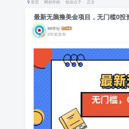
首页
网创学校
创业点子
正文
最新无脑撸美金项目，无门槛0投资
99学社
2年前发布