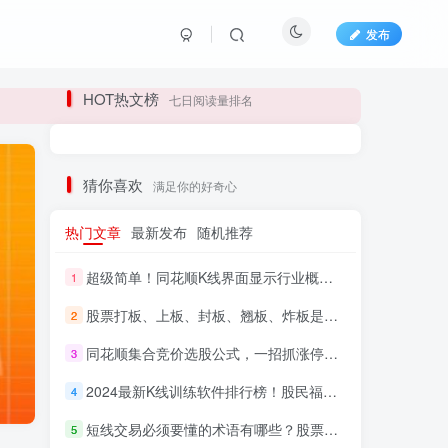
发布
长期更新各大精品创业项目！
HOT热文榜
七日阅读量排名
长期更新各大精品创业项目！
猜你喜欢
满足你的好奇心
热门文章
最新发布
随机推荐
超级简单！同花顺K线界面显示行业概念指标代码图解
1
股票打板、上板、封板、翘板、炸板是什么意思？炒股你必须懂的暗语！
2
同花顺集合竞价选股公式，一招抓涨停让你秒变打板高手！
3
HI！请登录
2024最新K线训练软件排行榜！股民福利，十款专业分析工具全揭秘！
4
短线交易必须要懂的术语有哪些？股票分时水上、水下是什么意思？
登录
注册
5