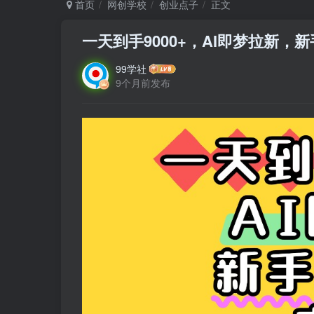
首页
网创学校
创业点子
正文
一天到手9000+，AI即梦拉新，
99学社
9个月前发布