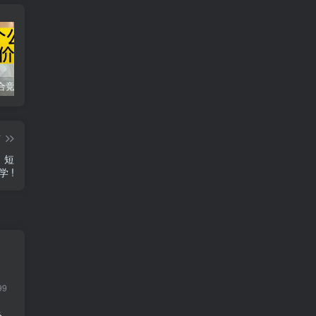
同花顺集合竞价选股公式，一招抓涨停让你秒变打板高手！
2024最新K线训练软件排行榜！股民福利，十款专业分析工具全揭秘！
短线交易必须要懂的术语有哪些？股票分时水上、水下是什么意思？
篇
，短
 !
99
轻