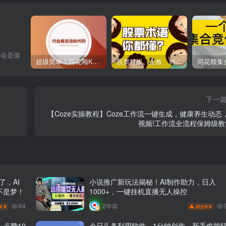
都会是值
超级简单！同花顺K线界面显示行业概念指标代码图解
股票打板、上板、封板、翘板、炸板是什么意思？炒股你必须懂的暗语！
下一
【Coze实操教程】Coze工作流一键生成，健康养生动态
视频!工作流全流程保姆级教学
了，AI
小说推广新玩法揭秘！AI制作助力，日入
不是梦！
1000+，一键挂机直播无人操控
64
2年前
9.9
9.9
积分
点赞10
今日头条利用软件，1分钟创作，新手也能