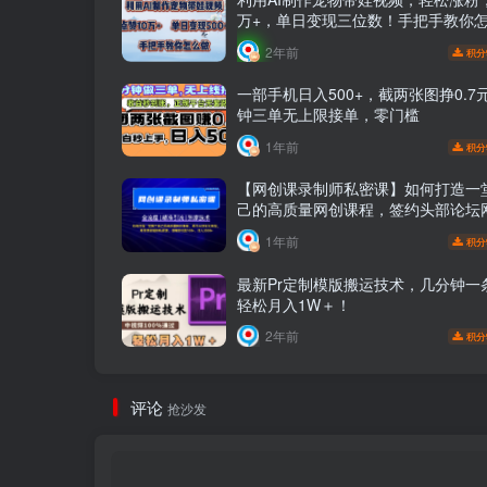
万+，单日变现三位数！手把手教你
2年前
积分
一部手机日入500+，截两张图挣0.7
钟三单无上限接单，零门槛
1年前
积分
【网创课录制师私密课】如何打造一
己的高质量网创课程，签约头部论坛
创课录制师私密课，日精准引流100
1年前
积分
3000+
最新Pr定制模版搬运技术，几分钟一
轻松月入1W＋！
2年前
积分
评论
抢沙发