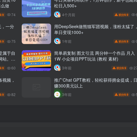
怎么做
松日入500+
74
4个月前
9.9
9.9
积分
元，一分
用DeepSeek做熊猫军团视频，涨粉太猛了
单日变现1000+
75
1年前
9.9
9.9
积分
堂属于自
简单易复制 图文引流 两分钟一个作品 月入
网站。网
1W 小众项目PPT玩法 (教程 素材)
+，日入
60
2
3年前
9.9
9.9
积分
条视频，
推广Chat GPT教程，轻松获得拥金提成，
赚300美元以上
82
3年前
9.9
9.9
积分