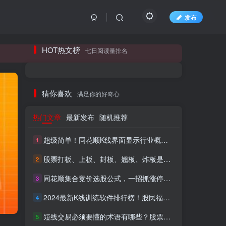
发布
长期更新各大精品创业项目！
HOT热文榜
七日阅读量排名
长期更新各大精品创业项目！
猜你喜欢
满足你的好奇心
热门文章
最新发布
随机推荐
超级简单！同花顺K线界面显示行业概念指标代码图解
1
股票打板、上板、封板、翘板、炸板是什么意思？炒股你必须懂的暗语！
2
同花顺集合竞价选股公式，一招抓涨停让你秒变打板高手！
3
HI！请登录
2024最新K线训练软件排行榜！股民福利，十款专业分析工具全揭秘！
4
短线交易必须要懂的术语有哪些？股票分时水上、水下是什么意思？
登录
注册
5