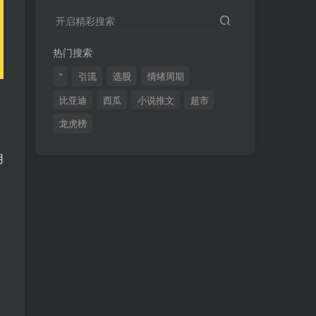
2024最新K线训练软件排行榜！股民福利，十款专业分析工具全揭秘！
4
开启精彩搜索
短线交易必须要懂的术语有哪些？股票分时水上、水下是什么意思？
5
热门搜索
全程图解超详细！何为打板以及打板战法的精髓
6
"
引流
选股
情绪周期
比亚迪
西瓜
小说推文
超市
龙虎榜
(49)
(48)
(46)
(40)
(40)
(38)
用
(37)
(35)
(32)
(32)
(30)
(28)
(25)
(24)
(22)
(21)
(20)
(18)
(16)
(15)
(15)
(14)
(14)
(12)
(12)
(12)
(11)
(10)
(7)
(7)