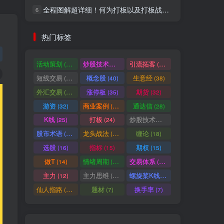
全程图解超详细！何为打板以及打板战法的精髓
6
社交账号登录
热门标签
微信登录
活动策划
炒股技术指标
引流拓客
(49)
(48)
(46)
短线交易
概念股
生意经
(40)
(40)
(38)
七日阅读量排名
外汇交易
涨停板
期货
(37)
(35)
(32)
游资
商业案例
通达信
(32)
(30)
(28)
K线
打板
炒股技术形态
(25)
(24)
(22)
满足你的好奇心
股市术语
龙头战法
缠论
(21)
(20)
(18)
热门文章
最新发布
随机推荐
选股
指标
期权
(16)
(15)
(15)
做T
情绪周期
交易体系
(14)
(14)
(12)
超级简单！同花顺K线界面显示行业概念指标代码图解
1
主力
主力思维
螺旋桨K线
(12)
(12)
(11)
股票打板、上板、封板、翘板、炸板是什么意思？炒股你必须懂的暗语！
2
仙人指路
题材
换手率
(10)
(7)
(7)
同花顺集合竞价选股公式，一招抓涨停让你秒变打板高手！
3