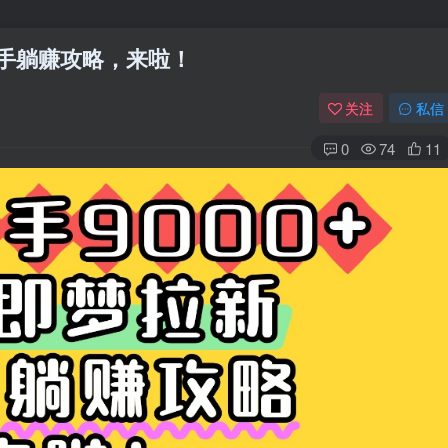
新手躺赚攻略，来啦！
关注
私信
0
74
11