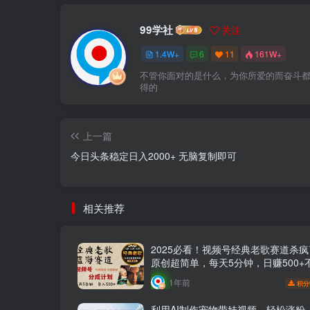
99学社
关注
1.4W+
6
11
161W+
不管你面对的是什么，为你所爱的而奋斗
得的
上一篇
今日头条稳定日入2000+ 无脑复制即可
相关推荐
2025必看！视频号经典老歌赛道杀疯
原创超简单，每天5分钟，日赚500+
1年前
积分
利用AI制作宠物带娃视频，轻松涨粉，