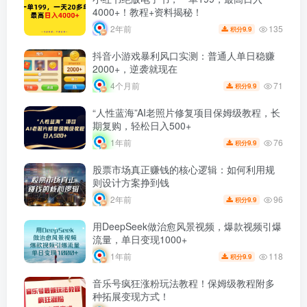
4000+！教程+资料揭秘！
135
2年前
9.9
积分
抖音小游戏暴利风口实测：普通人单日稳赚
2000+，逆袭就现在
71
4个月前
9.9
积分
“人性蓝海”AI老照片修复项目保姆级教程，长
期复购，轻松日入500+
76
1年前
9.9
积分
股票市场真正赚钱的核心逻辑：如何利用规
则设计方案挣到钱
96
2年前
9.9
积分
用DeepSeek做治愈风景视频，爆款视频引爆
流量，单日变现1000+
118
1年前
9.9
积分
音乐号疯狂涨粉玩法教程！保姆级教程附多
种拓展变现方式！