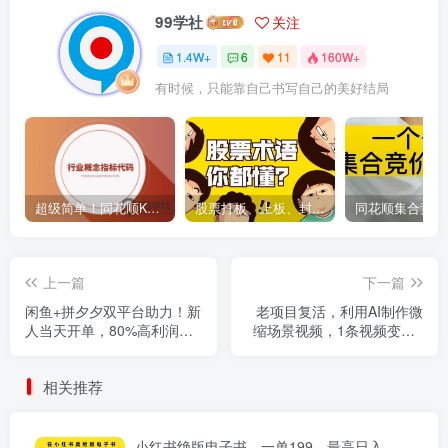
99学社
关注
1.4W+
6
11
160W+
有时候，只能靠自己书写自己的美好结局
超级简单！同花顺K线界面显示行业概念指标代码图解
股票打板、上板、封板、翘板、炸板是什么意思？炒股你必须懂的暗语！
上一篇
下一篇
闲鱼+拼夕夕双平台助力！新
老项目复活，利用AI制作微
人当天开单，80%高利润，
缩场景视频，1条视频变现2
仅需复制粘贴，轻松日入
千多
1000+
相关推荐
小红书绝版电子书，一单199，最高日入