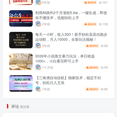
161
3年前
9.9
积分
利用AI插件2个月涨粉5.6w，一键生成，即使
你不懂技术，也能轻松上手
108
2年前
9.9
积分
每天一小时，收入300！新手轻松卖高仿跑步
运动鞋，月入10000，全新玩法揭秘！
68
3年前
9.9
积分
2026年小说推文暴力玩法，单日收益
1000+，小白看完即可上手
59
1个月前
9.9
积分
【三角洲自动挂机】独家技术，稳定不封
号，轻松日入五张
85
1年前
9.9
积分
评论
抢沙发