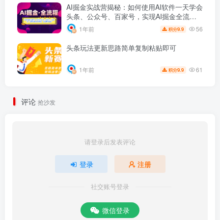
AI掘金实战营揭秘：如何使用AI软件一天学会
头条、公众号、百家号，实现AI掘金全流
程，日变现1000+
56
1年前
9.9
积分
头条玩法更新思路简单复制粘贴即可
61
1年前
9.9
积分
评论
抢沙发
请登录后发表评论
登录
注册
社交账号登录
微信登录