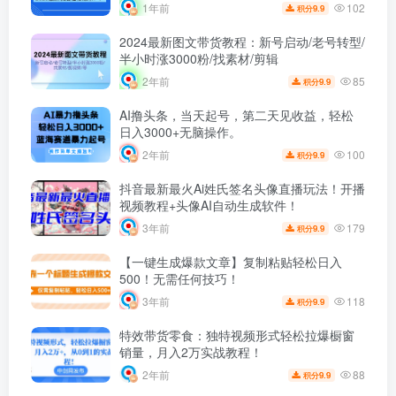
102
1年前
9.9
积分
2024最新图文带货教程：新号启动/老号转型/
半小时涨3000粉/找素材/剪辑
85
2年前
9.9
积分
AI撸头条，当天起号，第二天见收益，轻松
日入3000+无脑操作。
100
2年前
9.9
积分
抖音最新最火Ai姓氏签名头像直播玩法！开播
视频教程+头像AI自动生成软件！
179
3年前
9.9
积分
【一键生成爆款文章】复制粘贴轻松日入
500！无需任何技巧！
118
3年前
9.9
积分
特效带货零食：独特视频形式轻松拉爆橱窗
销量，月入2万实战教程！
88
2年前
9.9
积分