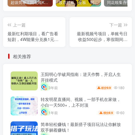
超级简单！同花顺K线界面显示行业概念指标代码图解
股票打板、上板、封板、翘板、炸板是什么意思？炒股你必须懂的暗语！
上一篇
下一篇
最新红利期项目，看广告看
最新视频号项目，单账号日
短剧，4W能量分兑换1元，
收益500起步，寒假期间日
随时提现，日入50+
收益2000-3000左右，
相关推荐
王阳明心学破局指南：逆天作弊，开启人生
开挂模式
180
3年前
9.9
积分
转发明星直播间、视频，一部手机在家做，
小白一天500+，上不封顶
60
1年前
9.9
积分
简单轻松赚钱！最新搭子项目玩法让你解放
双手躺着赚钱！