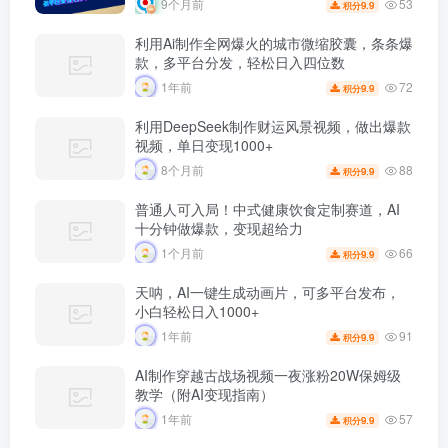
53
9个月前
9.9
积分
利用Ai制作全网爆火的城市微缩胶囊，条条爆
款，多平台分发，轻松日入四位数
72
1年前
9.9
积分
利用DeepSeek制作财运风景视频，做出爆款
视频，单日变现1000+
88
8个月前
9.9
积分
普通人可入局！中式健康饮食定制赛道，AI
十分钟做爆款，变现超给力
66
1个月前
9.9
积分
天呐，AI一键生成动画片，可多平台发布，
小白轻松日入1000+
91
1年前
9.9
积分
AI制作穿越古战场视频一夜涨粉20W保姆级
教学（附AI变现指南）
57
1年前
9.9
积分