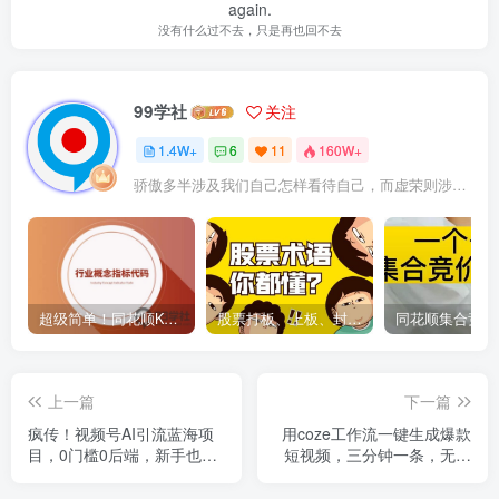
again.
没有什么过不去，只是再也回不去
99学社
关注
1.4W+
6
11
160W+
骄傲多半涉及我们自己怎样看待自己，而虚荣则涉及我们想别人怎样看我们
超级简单！同花顺K线界面显示行业概念指标代码图解
股票打板、上板、封板、翘板、炸板是什么意思？炒股你必须懂的暗语！
上一篇
下一篇
疯传！视频号AI引流蓝海项
用coze工作流一键生成爆款
目，0门槛0后端，新手也能
短视频，三分钟一条，无需
轻松上手变现
人工干预，解放双手，条条
爆款，单日变现三位数