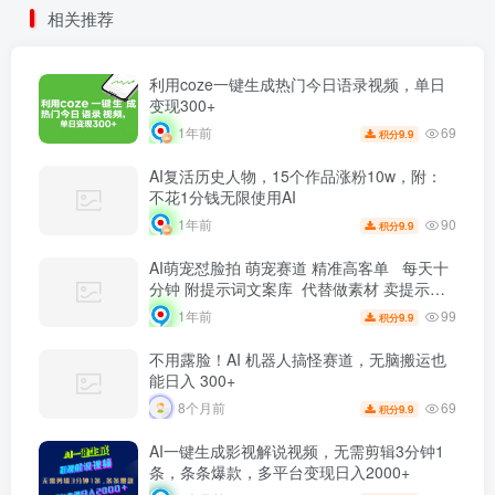
相关推荐
利用coze一键生成热门今日语录视频，单日
变现300+
69
1年前
9.9
积分
AI复活历史人物，15个作品涨粉10w，附：
不花1分钱无限使用AI
90
1年前
9.9
积分
AI萌宠怼脸拍 萌宠赛道 精准高客单 每天十
分钟 附提示词文案库 代替做素材 卖提示词
卖虚拟资料 卖宠物产品 做宠物私人定制产品
99
1年前
9.9
积分
带徒弟 带陪跑 卖课 创作者分成 月入5W+
不用露脸！AI 机器人搞怪赛道，无脑搬运也
能日入 300+
69
8个月前
9.9
积分
AI一键生成影视解说视频，无需剪辑3分钟1
条，条条爆款，多平台变现日入2000+