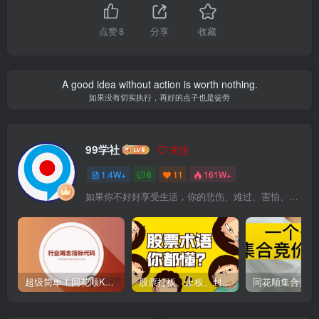
点赞
8
分享
收藏
A good idea without action is worth nothing.
如果没有切实执行，再好的点子也是徒劳
99学社
关注
1.4W+
6
11
161W+
如果你不好好享受生活，你的悲伤、难过、害怕、羞愧和内疚会代替你享受
超级简单！同花顺K线界面显示行业概念指标代码图解
股票打板、上板、封板、翘板、炸板是什么意思？炒股你必须懂的暗语！