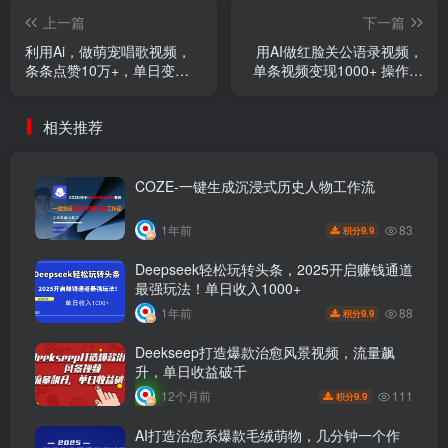
上一篇
下一篇
利用Ai，做萌宠唱歌视频，
用AI做红脸关公语录视频，
条条点赞10万+，单日变现
单条视频变现1000+ 操作简
1000+
单易上手
相关推荐
COZE-一键生成沉浸式历史人物工作流
83
1年前
9.9
积分
Deepseek轻松玩转头条，2025开启赚钱通道
最强玩法！单日收入1000+
88
1年前
9.9
积分
Deekseep打造爆款治愈风景视频，流量飙
升，单日收益破千
111
12个月前
9.9
积分
AI打造治愈系爆款毛绒萌物，几分钟一个作