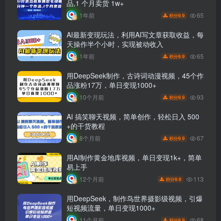
品,1 个月卖货 1w+
65
1年前
9.9
积分
AI最新变现玩法，利用AI写文章获取收益，每
天操作半个小时，实现被动收入
65
1年前
9.9
积分
用DeepSeek制作，古诗词动漫视频，45个作
品涨粉17万，单日变现1000+
93
10个月前
9.9
积分
AI 搞笑聊天视频，简单创作，轻松日入 500
+的干货教程
67
8个月前
9.9
积分
用AI制作黄金地库视频，单日变现1k+，简单
易上手
113
12个月前
9.9
积分
用DeepSeek，制作鸟世界摄影级视频，引爆
短视频流量，单日变现1000+
68
11个月前
9.9
积分