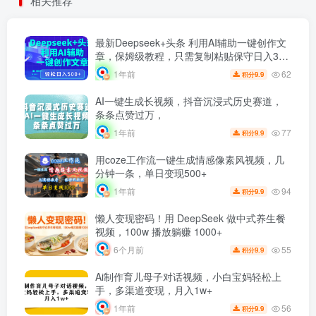
相关推荐
最新Deepseek+头条 利用AI辅助一键创作文
章，保姆级教程，只需复制粘贴保守日入3位
数
62
1年前
9.9
积分
AI一键生成长视频，抖音沉浸式历史赛道，
条条点赞过万，
77
1年前
9.9
积分
用coze工作流一键生成情感像素风视频，几
分钟一条，单日变现500+
94
1年前
9.9
积分
懒人变现密码！用 DeepSeek 做中式养生餐
视频，100w 播放躺赚 1000+
55
6个月前
9.9
积分
Ai制作育儿母子对话视频，小白宝妈轻松上
手，多渠道变现，月入1w+
56
1年前
9.9
积分