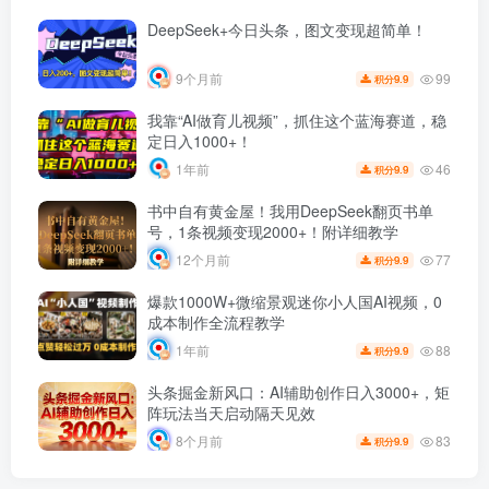
DeepSeek+今日头条，图文变现超简单！
99
9个月前
9.9
积分
我靠“AI做育儿视频”，抓住这个蓝海赛道，稳
定日入1000+！
46
1年前
9.9
积分
书中自有黄金屋！我用DeepSeek翻页书单
号，1条视频变现2000+！附详细教学
77
12个月前
9.9
积分
爆款1000W+微缩景观迷你小人国AI视频，0
成本制作全流程教学
88
1年前
9.9
积分
头条掘金新风口：AI辅助创作日入3000+，矩
阵玩法当天启动隔天见效
83
8个月前
9.9
积分