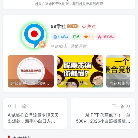
越是在艰难困苦的时候，我们越是要看到希望
99学社
关注
1.4W+
6
11
161W+
生命如花，爱情是蜜
超级简单！同花顺K线界面显示行业概念指标代码图解
股票打板、上板、封板、翘板、炸板是什么意思？炒股你必须懂的暗语！
上一篇
下一篇
Ai赋能公众号流量变现天天
AI PPT 代写疯了！一单
出爆款，新手小白日入
500+，2026小白照搬模板，
2000+
旺季月入 3 万不是梦